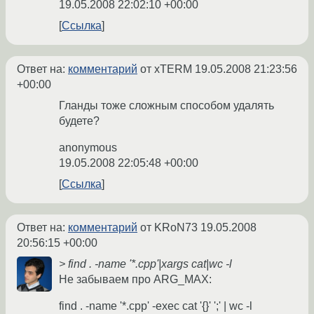
19.05.2008 22:02:10 +00:00
Ссылка
Ответ на:
комментарий
от xTERM
19.05.2008 21:23:56
+00:00
Гланды тоже сложным способом удалять
будете?
anonymous
19.05.2008 22:05:48 +00:00
Ссылка
Ответ на:
комментарий
от KRoN73
19.05.2008
20:56:15 +00:00
> find . -name '*.cpp'|xargs cat|wc -l
Не забываем про ARG_MAX:
find . -name '*.cpp' -exec cat '{}' ';' | wc -l