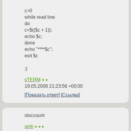
c=0
while read line
do
c=$(($c + 1));
echo $c;
done
echo "****$c";
exit $c
;)
xTERM
★★
19.05.2008 21:23:56 +00:00
Показать ответ
Ссылка
sloccount
smh
★★★