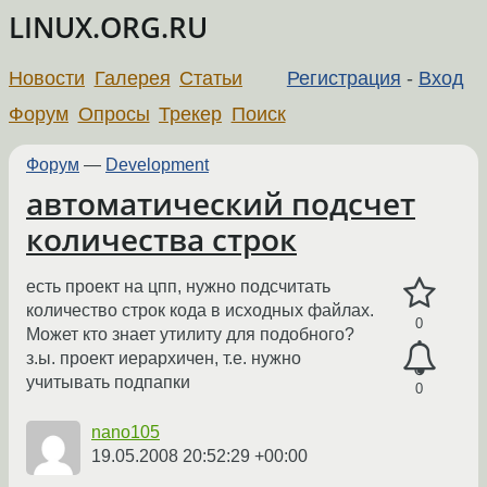
LINUX.ORG.RU
Новости
Галерея
Статьи
Регистрация
-
Вход
Форум
Опросы
Трекер
Поиск
Форум
—
Development
автоматический подсчет
количества строк
есть проект на цпп, нужно подсчитать
количество строк кода в исходных файлах.
0
Может кто знает утилиту для подобного?
з.ы. проект иерархичен, т.е. нужно
учитывать подпапки
0
nano105
19.05.2008 20:52:29 +00:00