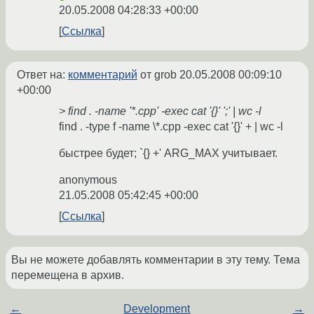
20.05.2008 04:28:33 +00:00
Ссылка
Ответ на:
комментарий
от grob
20.05.2008 00:09:10
+00:00
> find . -name '*.cpp' -exec cat '{}' ';' | wc -l
find . -type f -name \*.cpp -exec cat '{}' + | wc -l
быстрее будет; `{} +' ARG_MAX учитывает.
anonymous
21.05.2008 05:42:45 +00:00
Ссылка
Вы не можете добавлять комментарии в эту тему. Тема
перемещена в архив.
←
Development
→