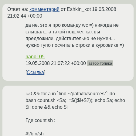
Ответ на:
комментарий
от Eshkin_kot
19.05.2008
21:02:44 +00:00
да не, это я про команду wc =) никогда не
слышал... а такой подсчет, как вы
предложили, действительно не нужен...
нужно тупо посчитать строки в курсовике =)
nano105
19.05.2008 21:07:22 +00:00
автор топика
Ссылка
i=0 && for a in `find ~/path/to/sources/`; do
bash count.sh <$a; i=$(($i+$?)); echo $a; echo
$i; done && echo $i
Где count.sh :
#!/bin/sh