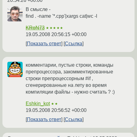
20:54:26 +00:00
В смысле -
find . -name '*.cpp'|xargs cat|wc -l
KRoN73
★★★★★
19.05.2008 20:56:15 +00:00
Показать ответ
Ссылка
комментарии, пустые строки, команды
препроцессора, закомментированные
строки препроцессорным #if ,
сгенерированные на лету во время
компиляции файлы - нужно считать ? :)
Eshkin_kot
★★
19.05.2008 20:56:52 +00:00
Показать ответ
Ссылка