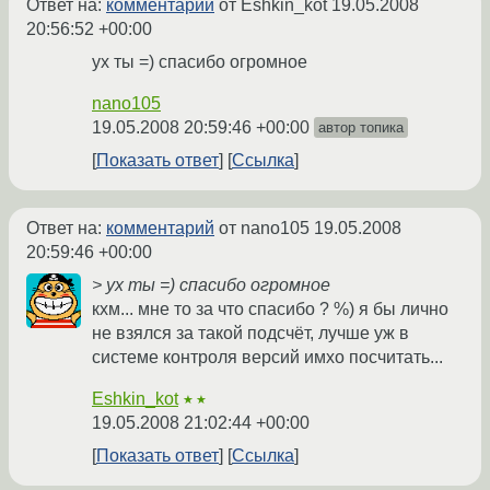
Ответ на:
комментарий
от Eshkin_kot
19.05.2008
20:56:52 +00:00
ух ты =) спасибо огромное
nano105
19.05.2008 20:59:46 +00:00
автор топика
Показать ответ
Ссылка
Ответ на:
комментарий
от nano105
19.05.2008
20:59:46 +00:00
> ух ты =) спасибо огромное
кхм... мне то за что спасибо ? %) я бы лично
не взялся за такой подсчёт, лучше уж в
системе контроля версий имхо посчитать...
Eshkin_kot
★★
19.05.2008 21:02:44 +00:00
Показать ответ
Ссылка