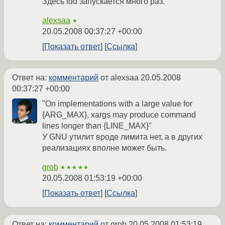
Здесь ldd запускается много раз.
alexsaa
★
20.05.2008 00:37:27 +00:00
Показать ответ
Ссылка
Ответ на:
комментарий
от alexsaa
20.05.2008
00:37:27 +00:00
"On implementations with a large value for
{ARG_MAX}, xargs may produce command
lines longer than {LINE_MAX}"
У GNU утилит вроде лимита нет, а в других
реализациях вполне может быть.
grob
★★★★★
20.05.2008 01:53:19 +00:00
Показать ответ
Ссылка
Ответ на:
комментарий
от grob
20.05.2008 01:53:19