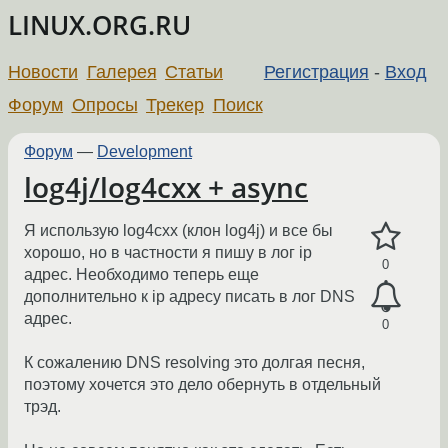
LINUX.ORG.RU
Новости
Галерея
Статьи
Регистрация
-
Вход
Форум
Опросы
Трекер
Поиск
Форум
—
Development
log4j/log4cxx + async
Я использую log4cxx (клон log4j) и все бы
хорошо, но в частности я пишу в лог ip
0
адрес. Необходимо теперь еще
дополнительно к ip адресу писать в лог DNS
адрес.
0
К сожалению DNS resolving это долгая песня,
поэтому хочется это дело обернуть в отдельный
трэд.