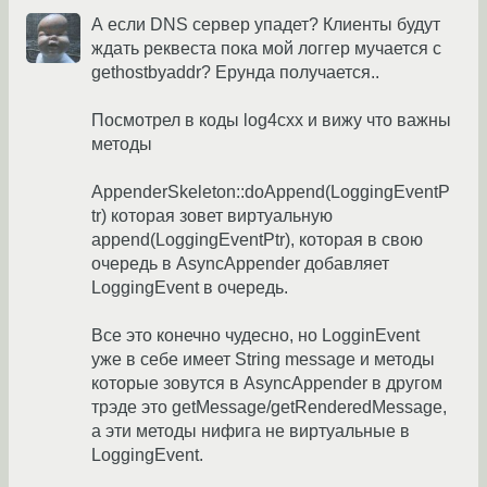
А если DNS сервер упадет? Клиенты будут
ждать реквеста пока мой логгер мучается с
gethostbyaddr? Ерунда получается..
Посмотрел в коды log4cxx и вижу что важны
методы
AppenderSkeleton::doAppend(LoggingEventP
tr) которая зовет виртуальную
append(LoggingEventPtr), которая в свою
очередь в AsyncAppender добавляет
LoggingEvent в очередь.
Все это конечно чудесно, но LogginEvent
уже в себе имеет String message и методы
которые зовутся в AsyncAppender в другом
трэде это getMessage/getRenderedMessage,
а эти методы нифига не виртуальные в
LoggingEvent.