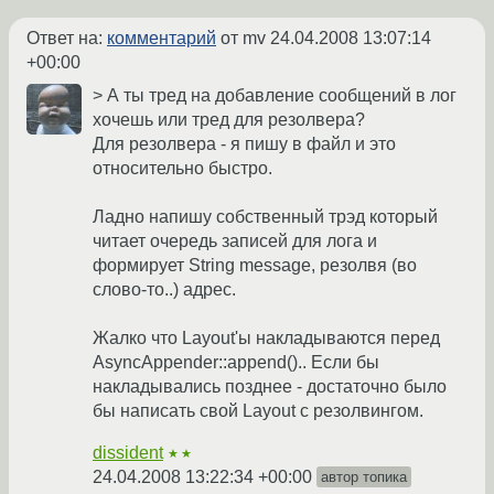
Ответ на:
комментарий
от mv
24.04.2008 13:07:14
+00:00
> А ты тред на добавление сообщений в лог
хочешь или тред для резолвера?
Для резолвера - я пишу в файл и это
относительно быстро.
Ладно напишу собственный трэд который
читает очередь записей для лога и
формирует String message, резолвя (во
слово-то..) адрес.
Жалко что Layout'ы накладываются перед
AsyncAppender::append().. Если бы
накладывались позднее - достаточно было
бы написать свой Layout с резолвингом.
dissident
★★
24.04.2008 13:22:34 +00:00
автор топика