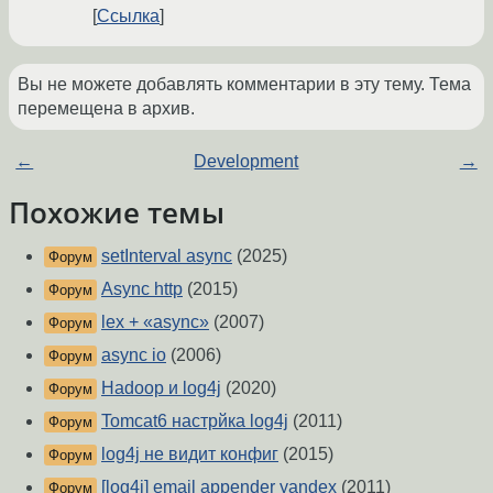
Ссылка
Вы не можете добавлять комментарии в эту тему. Тема
перемещена в архив.
←
Development
→
Похожие темы
setInterval async
(2025)
Форум
Async http
(2015)
Форум
lex + «async»
(2007)
Форум
async io
(2006)
Форум
Hadoop и log4j
(2020)
Форум
Tomcat6 настрйка log4j
(2011)
Форум
log4j не видит конфиг
(2015)
Форум
[log4j] email appender yandex
(2011)
Форум