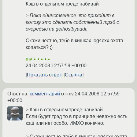
Кэш в отдельном треде набивай
> Пока единственное что приходит в
голову это сделать собственый трэд с
очередью на gethostbyaddr.
Скажи честно, тебе в кишках log4cxx охота
копаться? ;)
mv
★★★★★
24.04.2008 12:57:59 +00:00
Показать ответ
Ссылка
Ответ на:
комментарий
от mv
24.04.2008 12:57:59
+00:00
> Кэш в отдельном треде набивай
Если будет трэд то в принципе неважно есть
кэш или нет особо. ИМХО конечно.
> Скажи честно, тебе в кишках log4cxx охота