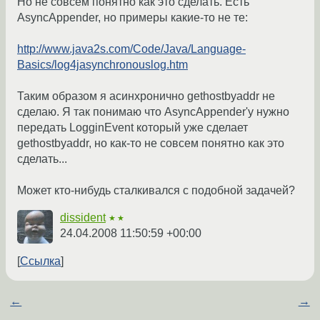
Но не совсем понятно как это сделать. Есть
AsyncAppender, но примеры какие-то не те:
http://www.java2s.com/Code/Java/Language-
Basics/log4jasynchronouslog.htm
Таким образом я асинхронично gethostbyaddr не
сделаю. Я так понимаю что AsyncAppender'у нужно
передать LogginEvent который уже сделает
gethostbyaddr, но как-то не совсем понятно как это
сделать...
Может кто-нибудь сталкивался с подобной задачей?
dissident
★★
24.04.2008 11:50:59 +00:00
Ссылка
←
→