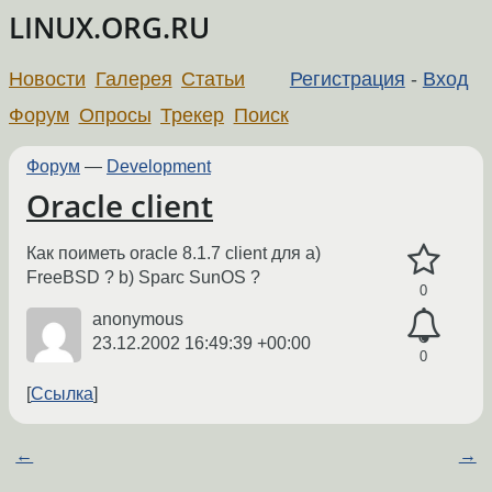
LINUX.ORG.RU
Новости
Галерея
Статьи
Регистрация
-
Вход
Форум
Опросы
Трекер
Поиск
Форум
—
Development
Oracle client
Как поиметь oracle 8.1.7 client для a)
FreeBSD ? b) Sparc SunOS ?
0
anonymous
23.12.2002 16:49:39 +00:00
0
Ссылка
←
→