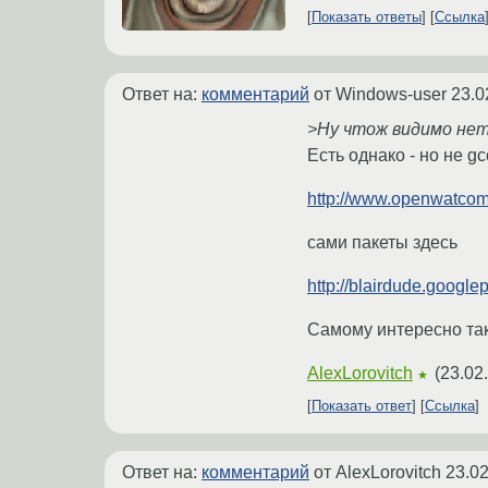
Показать ответы
Ссылка
Ответ на:
комментарий
от Windows-user
23.0
>Ну чтож видимо нет
Есть однако - но не g
http://www.openwatcom
сами пакеты здесь
http://blairdude.google
Самому интересно так
AlexLorovitch
(
23.02
★
Показать ответ
Ссылка
Ответ на:
комментарий
от AlexLorovitch
23.02