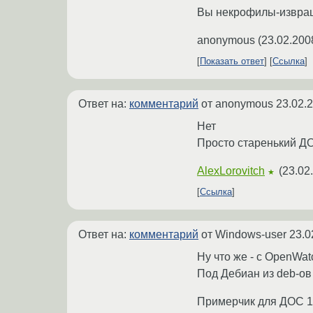
Вы некрофилы-извращ
anonymous
(
23.02.200
Показать ответ
Ссылка
Ответ на:
комментарий
от anonymous
23.02.
Нет
Просто старенький Д
AlexLorovitch
(
23.02
★
Ссылка
Ответ на:
комментарий
от Windows-user
23.0
Ну что же - с OpenWat
Под Дебиан из deb-ов
Примерчик для ДОС 1