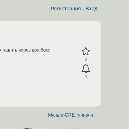
Регистрация
-
Вход
 тащить через дос-бокс
0
0
Мульти-GRE туннели
→