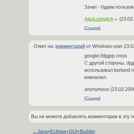
Зачет - будем пользо
AlexLorovitch
(
23.02
★
Ссылка
Ответ на:
комментарий
от Windows-user
23.0
google://djgpp cross
С другой стороны, djg
использовал borland п
компилил.
anonymous
(
23.02.200
Ссылка
Вы не можете добавлять комментарии в эту т
←
Java+Eclipse+GUI+Builder