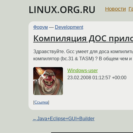
LINUX.ORG.RU
Новости
Г
Форум
—
Development
Компиляция ДОС прил
Здравствуйте. Gcc умеет для доса компилить
компилятор (bc.31 & TASM) ? В общем чем и
Windows-user
23.02.2008 01:12:57 +00:00
Ссылка
←
Java+Eclipse+GUI+Builder