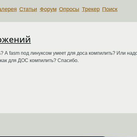
алерея
Статьи
Форум
Опросы
Трекер
Поиск
ожений
? А fasm под линуксом умеет для доса компилить? Или надо
 как для ДОС компилить? Спасибо.