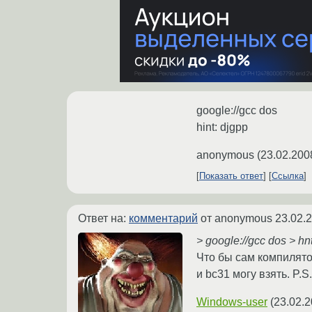
google://gcc dos
hint: djgpp
anonymous
(
23.02.200
Показать ответ
Ссылка
Ответ на:
комментарий
от anonymous
23.02.
> google://gcc dos > hn
Что бы сам компилято
и bc31 могу взять. P.S
Windows-user
(
23.02.2