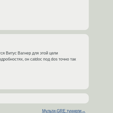
тся Витус Вагнер для этой цели
дробностях, он catdoc под dos точно так
Мульти-GRE туннели
→