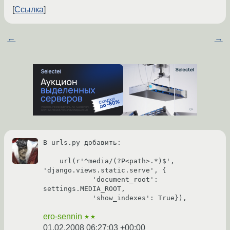
Ссылка
←
→
В urls.py добавить:

    url(r'^media/(?P<path>.*)$', 
'django.views.static.serve', {

            'document_root': 
settings.MEDIA_ROOT,

ero-sennin
★★
01.02.2008 06:27:03 +00:00