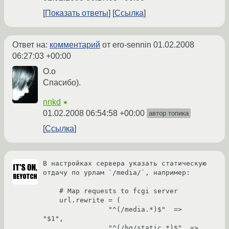
Показать ответы
Ссылка
Ответ на:
комментарий
от ero-sennin
01.02.2008
06:27:03 +00:00
O.o
Спасибо).
nnkd
★
01.02.2008 06:54:58 +00:00
автор топика
Ссылка
В настройках сервера указать статическую 
отдачу по урлам `/media/`, например:

    # Map requests to fcgi server

    url.rewrite = (

                "^(/media.*)$"	=>      
"$1",

                "^(/hg/static.*)$"  =>      