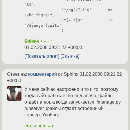
"$1",

                "^/hg(/?.*)$"       =>      
"/hg.fcgi$1",

	        "^(/.*)$"           =>      
"/django.fcgi$1"

                )
Sphinx
★★☆☆
01.02.2008 09:21:22 +00:00
Показать ответ
Ссылка
Ответ на:
комментарий
от Sphinx
01.02.2008 09:21:22
+00:00
У меня сейчас настроено и то и то, поэтому
когда сайт работает из-под апача, файлы
отдаёт апач, а когда запускается ./manage.py
runserver, файлы отдаёт встроенный
сервер. Удобно.
ero-sennin
★★