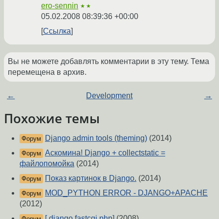
ero-sennin
★★
05.02.2008 08:39:36 +00:00
Ссылка
Вы не можете добавлять комментарии в эту тему. Тема
перемещена в архив.
←
Development
→
Похожие темы
Django admin tools (theming)
(2014)
Форум
Аскомина! Django + collectstatic =
Форум
файлопомойка
(2014)
Показ картинок в Django.
(2014)
Форум
MOD_PYTHON ERROR - DJANGO+APACHE
Форум
(2012)
[ django fastcgi php]
(2008)
Форум