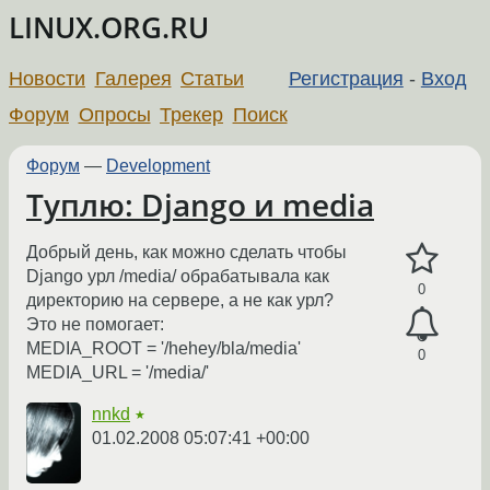
LINUX.ORG.RU
Новости
Галерея
Статьи
Регистрация
-
Вход
Форум
Опросы
Трекер
Поиск
Форум
—
Development
Туплю: Django и media
Добрый день, как можно сделать чтобы
Django урл /media/ обрабатывала как
0
директорию на сервере, а не как урл?
Это не помогает:
MEDIA_ROOT = '/hehey/bla/media'
0
MEDIA_URL = '/media/'
nnkd
★
01.02.2008 05:07:41 +00:00