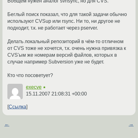
Вобщем нужен аналог svnsync, но для CVS.
Беглый поиск показал, что для такой задачи обычно
используют CVSup или rsync. Ни то, ни другое не
подходит, т.к. не работает через pserver.
Делать локальный репозиторий в чём-то отличном
от CVS тоже не хочется, т.к. очень нужна привязка к
CVS'ым же номерам версий файлов, которых в
случае например Subversion уже не будет.
Кто что посоветует?
execve
★
15.11.2007 21:08:31 +00:00
Ссылка
←
→