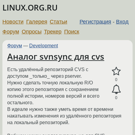
LINUX.ORG.RU
Новости
Галерея
Статьи
Регистрация
-
Вход
Форум
Опросы
Трекер
Поиск
Форум
—
Development
Аналог svnsync для cvs
Есть удалённый репозиторий CVS с
доступом _только_ через pserver.
0
Нужно сделать точную локальную R/O
копию этого репозитория с сохранением
полной истории, номеров версий и всего
0
остального.
В идеале нужно также уметь время от времени
накатывать изменения из удалённого репозитория
на локальный репозиторий.