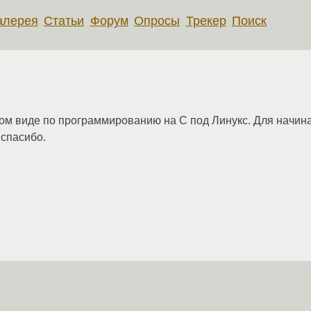
алерея
Статьи
Форум
Опросы
Трекер
Поиск
м виде по программированию на C под Линукс. Для начин
 спасибо.