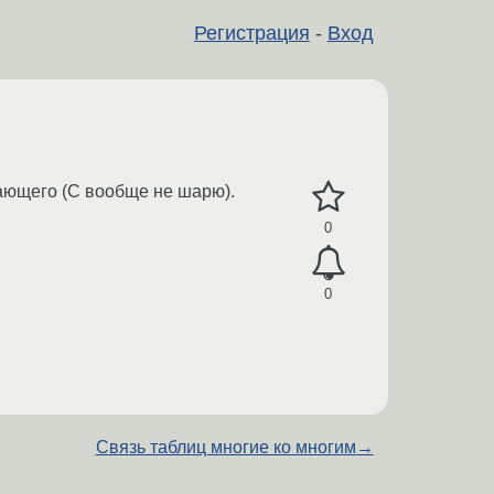
Регистрация
-
Вход
ающего (C вообще не шарю).
0
0
Связь таблиц многие ко многим
→