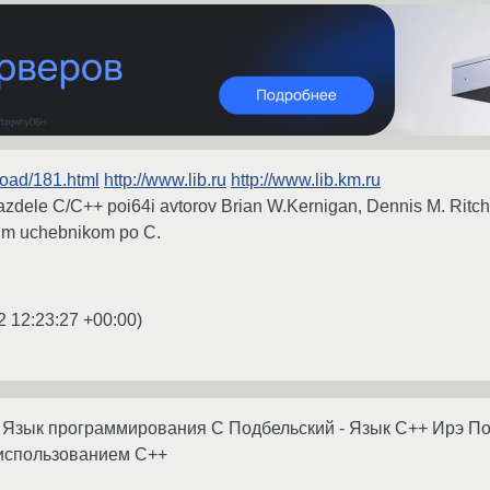
load/181.html
http://www.lib.ru
http://www.lib.km.ru
azdele C/C++ poi64i avtorov Brian W.Kernigan, Dennis M. Ritc
kim uchebnikom po C.
2 12:23:27 +00:00
)
 Язык программирования С Подбельский - Язык С++ Ирэ По
использованием С++