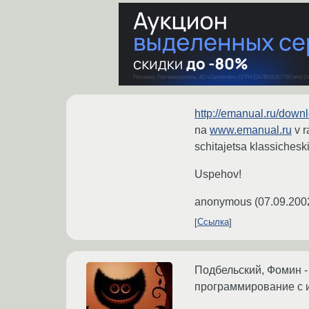
http://emanual.ru/down
na
www.emanual.ru
v r
schitajetsa klassiches
Uspehov!
anonymous
(
07.09.200
Ссылка
Подбельский, Фомин -
программирование с 