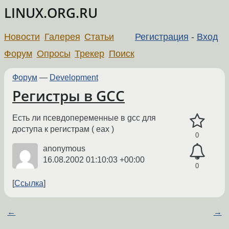
LINUX.ORG.RU
Новости
Галерея
Статьи
Регистрация
-
Вход
Форум
Опросы
Трекер
Поиск
Форум
—
Development
Регистры в GCC
Есть ли псевдопеременные в gcc для
доступа к регистрам ( eax )
0
anonymous
16.08.2002 01:10:03 +00:00
0
Ссылка
←
→