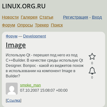
LINUX.ORG.RU
Новости
Галерея
Статьи
Регистрация
-
Вход
Форум
Опросы
Трекер
Поиск
Форум
—
Development
Image
Использую Qt - перешел под него из под
C++Builder. В качестве среды использую Qt
0
Designer. Вопрос - какой из виджетов похож
в использовании на компонент Image в
Builder?
0
smoke_man
07.10.2007 15:08:07 +00:00
Ссылка