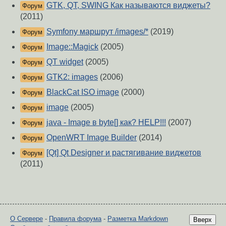
GTK, QT, SWING Как называются виджеты?
Форум
(2011)
Symfony маршрут /images/*
(2019)
Форум
Image::Magick
(2005)
Форум
QT widget
(2005)
Форум
GTK2: images
(2006)
Форум
BlackCat ISO image
(2000)
Форум
image
(2005)
Форум
java - Image в byte[] как? HELP!!!
(2007)
Форум
OpenWRT Image Builder
(2014)
Форум
[Qt] Qt Designer и растягивание виджетов
Форум
(2011)
О Сервере
-
Правила форума
-
Разметка Markdown
Вверх