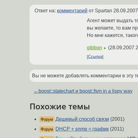
Ответ на:
комментарий
от Spartan
28.09.2007
Агент может выдать т
вы желаете, то вам п
Но мне кажется, такого
gibbon
(
28.09.2007 2
★
Ссылка
Вы не можете добавлять комментарии в эту т
←
boost::statechart и boost::fsm in a lispy way
Похожие темы
Дешевый способ связи
(2001)
Форум
DHCP + snmp = график
(2011)
Форум