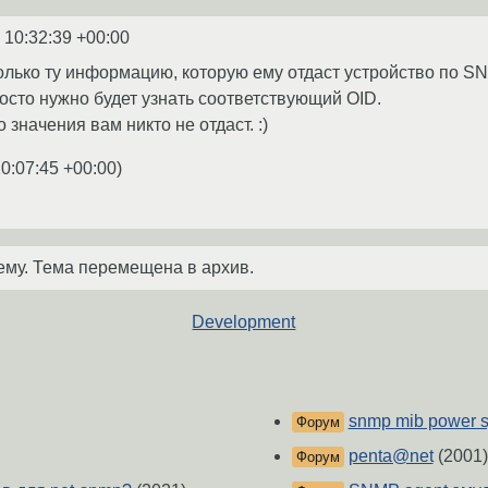
 10:32:39 +00:00
олько ту информацию, которую ему отдаст устройство по SNM
росто нужно будет узнать соответствующий OID.
 значения вам никто не отдаст. :)
0:07:45 +00:00
)
ему. Тема перемещена в архив.
Development
snmp mib power 
Форум
penta@net
(2001)
Форум