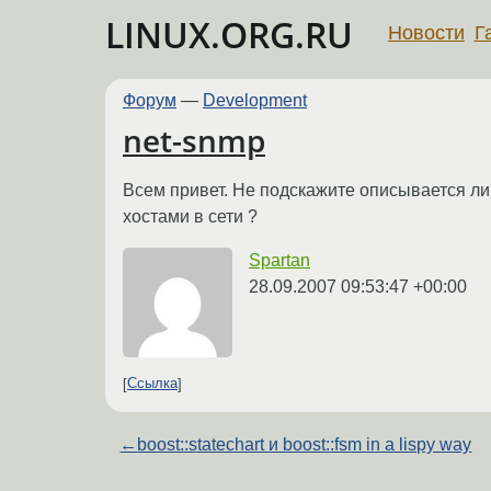
LINUX.ORG.RU
Новости
Г
Форум
—
Development
net-snmp
Всем привет. Не подскажите описывается ли
хостами в сети ?
Spartan
28.09.2007 09:53:47 +00:00
Ссылка
←
boost::statechart и boost::fsm in a lispy way