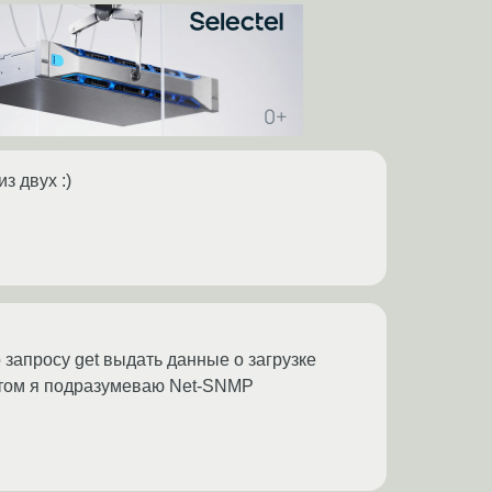
з двух :)
запросу get выдать данные о загрузке
нтом я подразумеваю Net-SNMP