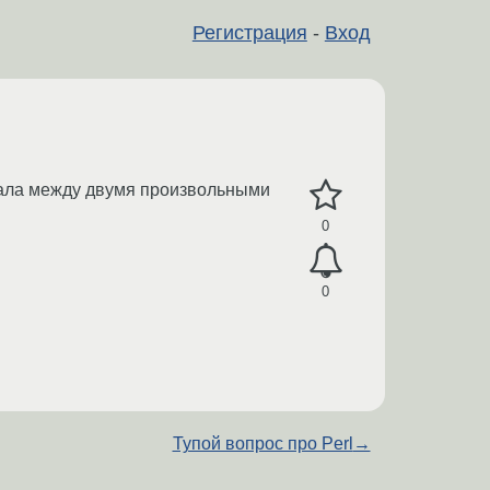
Регистрация
-
Вход
анала между двумя произвольными
0
0
Тупой вопрос про Perl
→