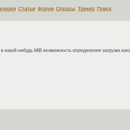
алерея
Статьи
Форум
Опросы
Трекер
Поиск
 в какой-нибудь MIB возможность определения загрузки к