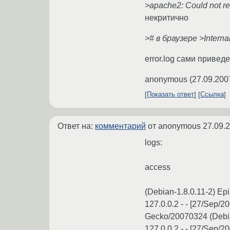
>apache2: Could not rel
некритично
># в браузере >Internal
error.log сами привед
anonymous
(
27.09.200
Показать ответ
Ссылка
Ответ на:
комментарий
от anonymous
27.09.
logs:
access
(Debian-1.8.0.11-2) Ep
127.0.0.2 - - [27/Sep/2
Gecko/20070324 (Debia
127.0.0.2 - - [27/Sep/2