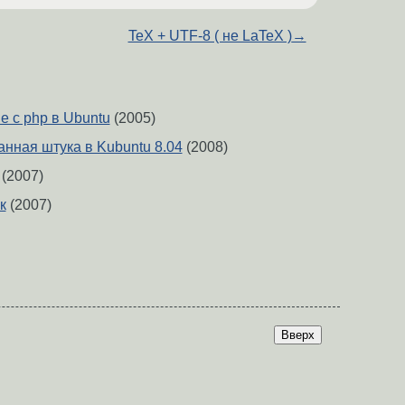
TeX + UTF-8 ( не LaTeX )
→
e c php в Ubuntu
(2005)
ранная штука в Kubuntu 8.04
(2008)
(2007)
к
(2007)
Вверх