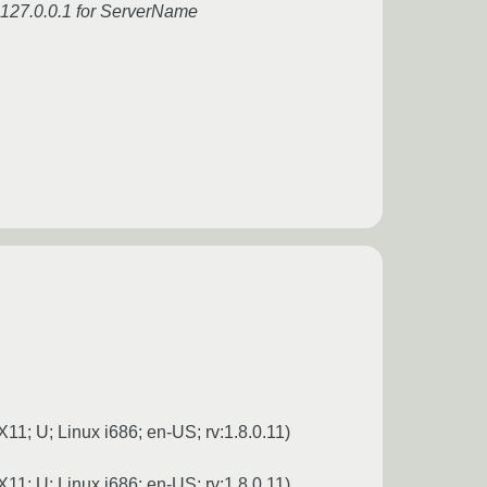
g 127.0.0.1 for ServerName
11; U; Linux i686; en-US; rv:1.8.0.11)
11; U; Linux i686; en-US; rv:1.8.0.11)