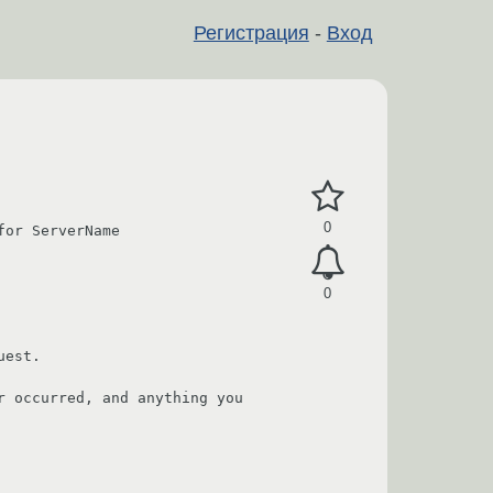
Регистрация
-
Вход
0
or ServerName

0
est.

 occurred, and anything you 