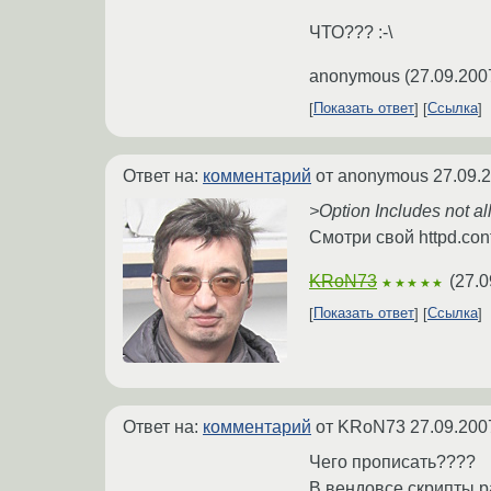
ЧТО??? :-\
anonymous
(
27.09.200
Показать ответ
Ссылка
Ответ на:
комментарий
от anonymous
27.09.
>Option Includes not a
Смотри свой httpd.con
KRoN73
(
27.0
★★★★★
Показать ответ
Ссылка
Ответ на:
комментарий
от KRoN73
27.09.200
Чего прописать????
В вендовсе скрипты ра