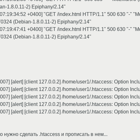
n-1.8.0.11-2) Epiphany/2.14"
007:19:34:52 +0400] "GET /index.html HTTP/1.1" 500 630 "-" "Mo
70324 (Debian-1.8.0.11-2) Epiphany/2.14"
007:19:47:41 +0400] "GET /index.html HTTP/1.1" 500 630 "-" "Mo
70324 (Debian-1.8.0.11-2) Epiphany/2.14"
07] [alert] [client 127.0.0.2] /home/user1/.htaccess: Option Inc
07] [alert] [client 127.0.0.2] /home/user1/.htaccess: Option Inc
07] [alert] [client 127.0.0.2] /home/user1/.htaccess: Option Inc
07] [alert] [client 127.0.0.2] /home/user1/.htaccess: Option Inc
07] [alert] [client 127.0.0.2] /home/user1/.htaccess: Option Inc
о нужно сделать .htaccess и прописать в нем...