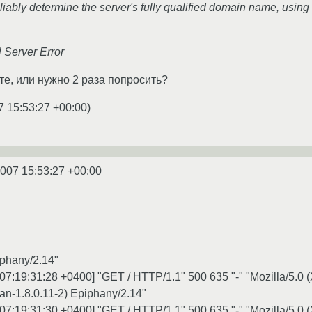
iably determine the server's fully qualified domain name, usin
 Server Error
ете, или нужно 2 раза попросить?
7 15:53:27 +00:00
)
2007 15:53:27 +00:00
iphany/2.14"
007:19:31:28 +0400] "GET / HTTP/1.1" 500 635 "-" "Mozilla/5.0 (X
n-1.8.0.11-2) Epiphany/2.14"
007:19:31:30 +0400] "GET / HTTP/1.1" 500 635 "-" "Mozilla/5.0 (X