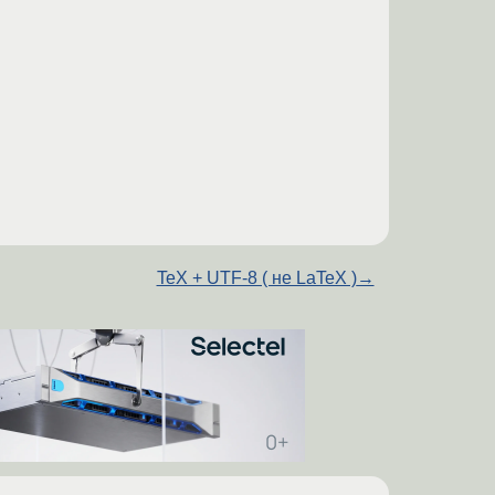
TeX + UTF-8 ( не LaTeX )
→