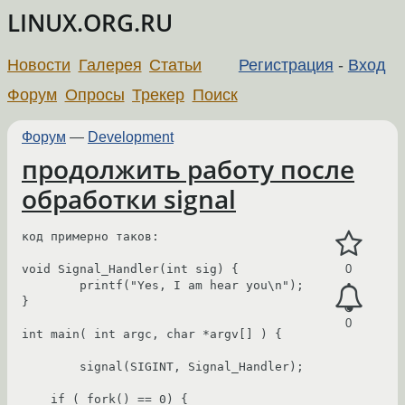
LINUX.ORG.RU
Новости
Галерея
Статьи
Регистрация
-
Вход
Форум
Опросы
Трекер
Поиск
Форум
—
Development
продолжить работу после
обработки signal
код примерно таков:

void Signal_Handler(int sig) {

0
	printf("Yes, I am hear you\n");

}

0
int main( int argc, char *argv[] ) {

	signal(SIGINT, Signal_Handler);

    if ( fork() == 0) {
