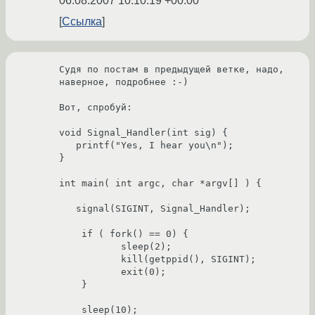
06.08.2007 10:10:19 +00:00
Ссылка
Судя по постам в предыдущей ветке, надо,

наверное, подробнее :-)

Вот, спробуй:

void Signal_Handler(int sig) {

   printf("Yes, I hear you\n");

}

int main( int argc, char *argv[] ) {

   signal(SIGINT, Signal_Handler);

    if ( fork() == 0) {

           sleep(2);

           kill(getppid(), SIGINT);

           exit(0);

    }

    sleep(10);
