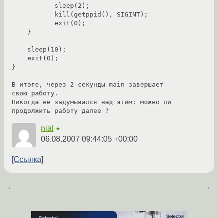
           sleep(2);

           kill(getppid(), SIGINT);

           exit(0);

    }

    sleep(10);

    exit(0);

}

В итоге, через 2 секунды main завершает 
свою работу.

Никогда не задумывался над этим: можно ли 
продолжить работу далее ?
nial
★
06.08.2007 09:44:05 +00:00
Ссылка
←
→