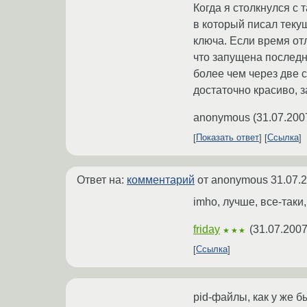
Когда я столкнулся с 
в который писал теку
ключа. Если время отл
что запущена последн
более чем через две с
достаточно красиво, 
anonymous
(
31.07.200
Показать ответ
Ссылка
Ответ на:
комментарий
от anonymous
31.07.
imho, лучше, все-таки
friday
(
31.07.2007
★★★
Ссылка
pid-файлы, как у же б