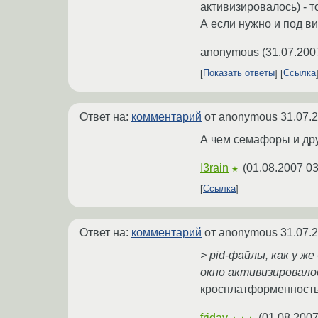
активизировалось) - 
А если нужно и под ви
anonymous
(
31.07.200
Показать ответы
Ссылка
Ответ на:
комментарий
от anonymous
31.07.
А чем семафоры и дру
I3rain
(
01.08.2007 03
★
Ссылка
Ответ на:
комментарий
от anonymous
31.07.
> pid-файлы, как у ж
окно активизировало
кросплатформенность 
friday
(
01.08.2007