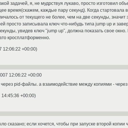
такой задачей, я, не мудрствуя лукаво, просто изготовил об
щее время(скажем, каждые пару секунд). Когда стартовала 
ичалось от текущего не более, чем на две секунды, значит 
ей просто записывала ключ что-нибудь типа jump up и завер
екунды, увидев ключ "jump up", должна показать свое окно.
зато кросплатформенно.
7 12:06:22 +00:00
)
2007 12:06:22 +00:00
, через pid-файлы. а взаимодействие между копиями - чере
 14:45:36 +00:00
)
ыло сказано; если хочется, чтобы при запуске второй копии 