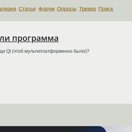
алерея
Статьи
Форум
Опросы
Трекер
Поиск
 ли программа
щи Qt (чтоб мультиплатформенно было)?