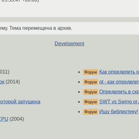
ему. Тема перемещена в архив.
Development
011)
Как определить 
Форум
ок
(2014)
qt - как определ
Форум
Определить в ск
Форум
 которой запущена
SWT vs Swing or
Форум
Ищу библиотеку!
Форум
 CPU
(2004)