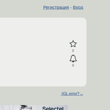
Регистрация
-
Вход
0
0
-lGL error?
→