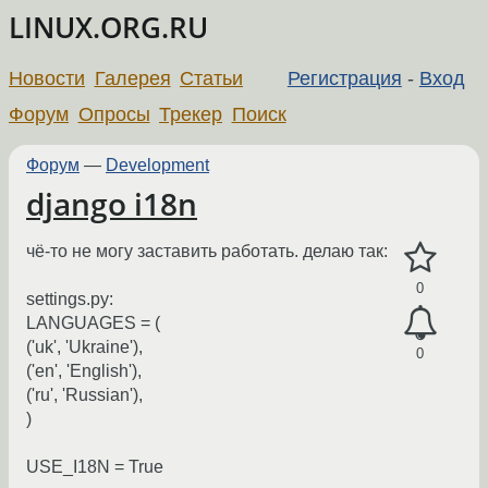
LINUX.ORG.RU
Новости
Галерея
Статьи
Регистрация
-
Вход
Форум
Опросы
Трекер
Поиск
Форум
—
Development
django i18n
чё-то не могу заставить работать. делаю так:
0
settings.py:
LANGUAGES = (
('uk', 'Ukraine'),
0
('en', 'English'),
('ru', 'Russian'),
)
USE_I18N = True