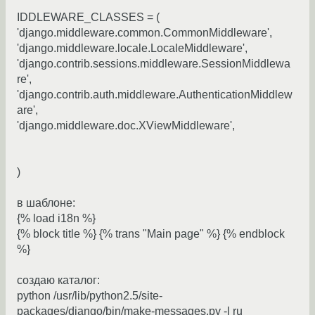
IDDLEWARE_CLASSES = (
'django.middleware.common.CommonMiddleware',
'django.middleware.locale.LocaleMiddleware',
'django.contrib.sessions.middleware.SessionMiddlewa
re',
'django.contrib.auth.middleware.AuthenticationMiddlew
are',
'django.middleware.doc.XViewMiddleware',
)
в шаблоне:
{% load i18n %}
{% block title %} {% trans "Main page" %} {% endblock
%}
создаю каталог:
python /usr/lib/python2.5/site-
packages/django/bin/make-messages.py -l ru