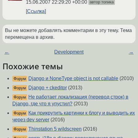
15.06.2007 22:29:20 +00:00
автор топика
Ссылка
Вы не можете добавлять комментарии в эту тему. Тема
перемещена в архив.
←
Development
→
Похожие темы
Django и NoneType object is not callable
(2010)
Форум
Django + ckeditor
(2013)
Форум
Не работает локализация (перевод строк) в
Форум
Django, где что я упустил?
(2013)
Как прикрутить картинки к блогу и выводить их
Форум
через dev server
(2016)
Thinstation 5 wildscreen
(2016)
Форум