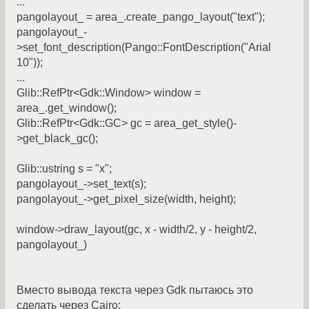
...
pangolayout_ = area_.create_pango_layout("text");
pangolayout_-
>set_font_description(Pango::FontDescription("Arial
10"));
...
Glib::RefPtr<Gdk::Window> window =
area_.get_window();
Glib::RefPtr<Gdk::GC> gc = area_get_style()-
>get_black_gc();
Glib::ustring s = "x";
pangolayout_->set_text(s);
pangolayout_->get_pixel_size(width, height);
window->draw_layout(gc, x - width/2, y - height/2,
pangolayout_)
Вместо вывода текста через Gdk пытаюсь это
сделать через Cairo: