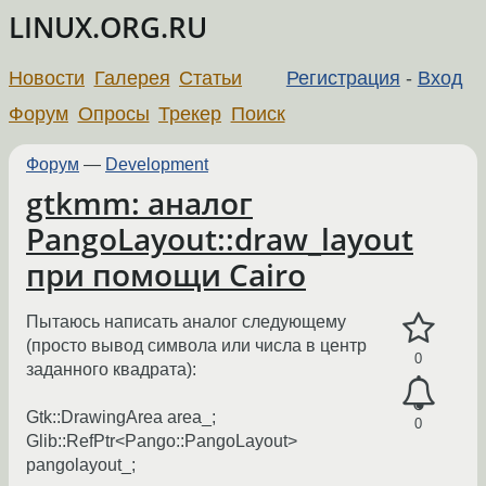
LINUX.ORG.RU
Новости
Галерея
Статьи
Регистрация
-
Вход
Форум
Опросы
Трекер
Поиск
Форум
—
Development
gtkmm: аналог
PangoLayout::draw_layout
при помощи Cairo
Пытаюсь написать аналог следующему
(просто вывод символа или числа в центр
0
заданного квадрата):
Gtk::DrawingArea area_;
0
Glib::RefPtr<Pango::PangoLayout>
pangolayout_;