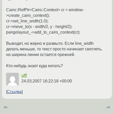
Cairo::RefPtr<Cairo::Context> cr = window-
>create_cairo_context();
cr->set_line_width(1.0);
cr->move_to(x - width/2, y - height/2);
pangolayout_->add_to_cairo_context(cr);
Выводит, но жирно и размыто. Если line_width
делать меньше, то текст просто начинает светлеть,
но ширина линии остается прежней.
Кто-нибудь знает куда копать?
ufff
24.03.2007 16:22:18 +00:00
Ссылка
←
→