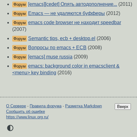
[emacs][cedet] Опять автодополнение...
(2011)
Форум
Emacs — не удаляются буфферы
(2012)
Форум
emacs code browser не находит speedbar
Форум
(2007)
Semantic tips, ecb + desktop.el
(2006)
Форум
Вопросы по emacs + ECB
(2008)
Форум
[emacs] muse russia
(2009)
Форум
emacs: background color in emacsclient &
Форум
<menu> key binding
(2016)
О Сервере
-
Правила форума
-
Разметка Markdown
Вверх
Сообщить об ошибке
https://www.linux.org.ru/