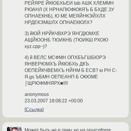
РЕЙЯРЕ ЙКЮБХЬЕИ tab АШК ХЛЕММН
РЮАНЛ (Х НРНАПЮФЮКЯЪ Б БХДЕ 3У
ОПНАЕКНБ), Ю МЕ МЕЯЙНКЭЙХЛХ
НРДЕКЭМШЛХ ОПНАЕКЮЛХ?
3) йЮЙ НРЙКЧВХРЭ ЯНГДЮМХЕ
АЩЙЮОНБ ТЮИКНБ (ТЮИКШ РХОЮ
xyz.cpp~)?
4) й ВЕЛС МСФМН ОПХБЪГШБЮРЭ
ЯНВЕРЮМХЪ ЙКЮБХЬ ДКЪ
ОЕПЕЙКЧВЕМХЪ НЙНМ Б ECB? ю РН C-
Я.gs ЪБМН ОЕПЕАНП Б ОКЮМЕ
⌠ЩРЮФМНЯРХ■!!!!
anonymous
23.03.2007 18:08:22 +00:00
Ссылка
Может быть не в тему, но на sourceforge,