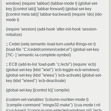
window) (require 'tabbar) (tabbar-mode t) (global-set-
key [(control tab)] 'tabbar-forward) (global-set-key
[(control meta tab)] 'tabbar-backward) (require 'ido) (ido-
mode t)
(require 'session) (add-hook 'after-init-hook 'session-
initialize)
;; Cedet (setq semantic-load-turn-useful-things-on t)
(load-file "C:/cedet/common/cedet.el") (global-set-key
[?\C- ] 'semantic-ia-complete-symbol)
;; ECB (add-to-list 'load-path "c:/ecb/") (require 'ecb)
(global-set-key (kbd "\e\el") 'ecb-toggle-ecb-windows)
(global-set-key (kbd "\e\eea") 'ecb-activate) (global-set-
key (kbd "\e\eed") 'ecb-deactivate)
(global-set-key [(control b)] 'compile)
(custom-set-variables '(column-number-mode t)
'(compile-command "mingw32-make") '(cua-mode t nil
(cua-base)) '(cursor-in-non-selected-windows nil) '(ecb-