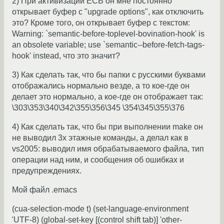
2) При активизации ECB он мне постоянно
открывает буфер с "upgrade options", как отключить
это? Кроме того, он открывает буфер с текстом:
Warning: `semantic-before-toplevel-bovination-hook' is
an obsolete variable; use `semantic--before-fetch-tags-
hook' instead, что это значит?
3) Как сделать так, что бы папки с русскими буквами
отображались нормально везде, а то кое-где он
делает это нормально, а кое-где он отображает так:
\303\353\340\342\355\356\345 \354\345\355\376
4) Как сделать так, что бы при выполнении make он
не выводил 3х этажные команды, а делал как в
vs2005: выводил имя обрабатываемого файла, тип
операции над ним, и сообщения об ошибках и
предупреждениях.
Мой файл .emacs
(cua-selection-mode t) (set-language-environment
'UTF-8) (global-set-key [(control shift tab)] 'other-