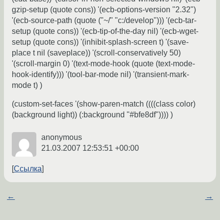
gzip-setup (quote cons)) '(ecb-options-version "2.32")
'(ecb-source-path (quote ("~/" "c:/develop"))) '(ecb-tar-
setup (quote cons)) '(ecb-tip-of-the-day nil) '(ecb-wget-
setup (quote cons)) '(inhibit-splash-screen t) '(save-
place t nil (saveplace)) '(scroll-conservatively 50)
'(scroll-margin 0) '(text-mode-hook (quote (text-mode-
hook-identify))) '(tool-bar-mode nil) '(transient-mark-
mode t) )
(custom-set-faces '(show-paren-match ((((class color)
(background light)) (:background "#bfe8df")))) )
anonymous
21.03.2007 12:53:51 +00:00
Ссылка
←
→