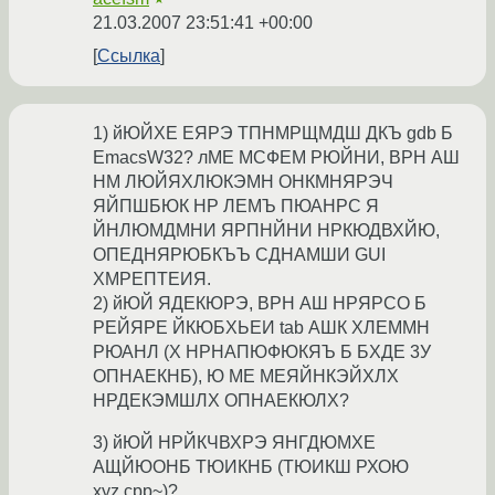
21.03.2007 23:51:41 +00:00
Ссылка
1) йЮЙХЕ ЕЯРЭ ТПНМРЩМДШ ДКЪ gdb Б
EmacsW32? лМЕ МСФЕМ РЮЙНИ, ВРН АШ
НМ ЛЮЙЯХЛЮКЭМН ОНКМНЯРЭЧ
ЯЙПШБЮК НР ЛЕМЪ ПЮАНРС Я
ЙНЛЮМДМНИ ЯРПНЙНИ НРКЮДВХЙЮ,
ОПЕДНЯРЮБКЪЪ СДНАМШИ GUI
ХМРЕПТЕИЯ.
2) йЮЙ ЯДЕКЮРЭ, ВРН АШ НРЯРСО Б
РЕЙЯРЕ ЙКЮБХЬЕИ tab АШК ХЛЕММН
РЮАНЛ (Х НРНАПЮФЮКЯЪ Б БХДЕ 3У
ОПНАЕКНБ), Ю МЕ МЕЯЙНКЭЙХЛХ
НРДЕКЭМШЛХ ОПНАЕКЮЛХ?
3) йЮЙ НРЙКЧВХРЭ ЯНГДЮМХЕ
АЩЙЮОНБ ТЮИКНБ (ТЮИКШ РХОЮ
xyz.cpp~)?