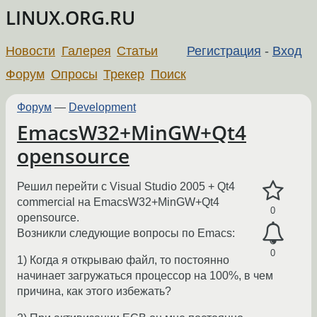
LINUX.ORG.RU
Новости
Галерея
Статьи
Регистрация
-
Вход
Форум
Опросы
Трекер
Поиск
Форум
—
Development
EmacsW32+MinGW+Qt4
opensource
Решил перейти с Visual Studio 2005 + Qt4
commercial на EmacsW32+MinGW+Qt4
0
opensource.
Возникли следующие вопросы по Emacs:
0
1) Когда я открываю файл, то постоянно
начинает загружаться процессор на 100%, в чем
причина, как этого избежать?