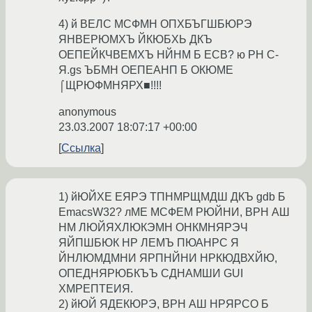
4) й ВЕЛС МСФМН ОПХБЪГШБЮРЭ
ЯНВЕРЮМХЪ ЙКЮБХЬ ДКЪ
ОЕПЕЙКЧВЕМХЪ НЙНМ Б ECB? ю РН C-
Я.gs ЪБМН ОЕПЕАНП Б ОКЮМЕ
⌠ЩРЮФМНЯРХ■!!!!
anonymous
23.03.2007 18:07:17 +00:00
Ссылка
1) йЮЙХЕ ЕЯРЭ ТПНМРЩМДШ ДКЪ gdb Б
EmacsW32? лМЕ МСФЕМ РЮЙНИ, ВРН АШ
НМ ЛЮЙЯХЛЮКЭМН ОНКМНЯРЭЧ
ЯЙПШБЮК НР ЛЕМЪ ПЮАНРС Я
ЙНЛЮМДМНИ ЯРПНЙНИ НРКЮДВХЙЮ,
ОПЕДНЯРЮБКЪЪ СДНАМШИ GUI
ХМРЕПТЕИЯ.
2) йЮЙ ЯДЕКЮРЭ, ВРН АШ НРЯРСО Б