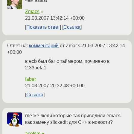
чем assist
Zmacs
☆
21.03.2007 13:42:14 +00:00
Показать ответ
Ссылка
Ответ на:
комментарий
от Zmacs
21.03.2007 13:42:14
+00:00
в ecb был баг с таймером. починено в
2.33beta1
faber
21.03.2007 20:32:48 +00:00
Ссылка
где же люди которые так приводили emacs
как замену slickedit для С++ в новости?
acefsm
★