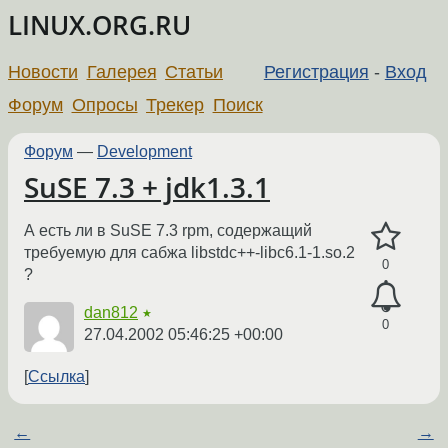
LINUX.ORG.RU
Новости
Галерея
Статьи
Регистрация
-
Вход
Форум
Опросы
Трекер
Поиск
Форум
—
Development
SuSE 7.3 + jdk1.3.1
А есть ли в SuSE 7.3 rpm, содержащий
требуемую для сабжа libstdc++-libc6.1-1.so.2
0
?
dan812
★
0
27.04.2002 05:46:25 +00:00
Ссылка
←
→