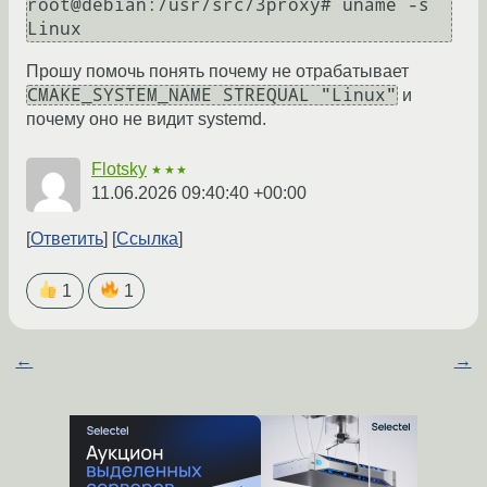
root@debian:/usr/src/3proxy# uname -s

Прошу помочь понять почему не отрабатывает
CMAKE_SYSTEM_NAME STREQUAL "Linux"
и
почему оно не видит systemd.
Flotsky
★★★
11.06.2026 09:40:40 +00:00
Ответить
Ссылка
1
1
←
→