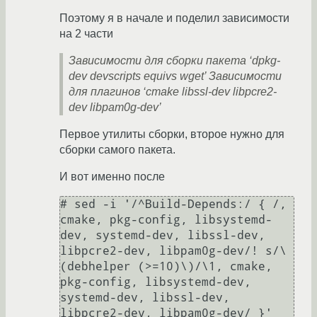
Поэтому я в начале и поделил зависимости
на 2 части
Зависимости для сборки пакета ‘dpkg-
dev devscripts equivs wget’ Зависимости
для плагинов ‘cmake libssl-dev libpcre2-
dev libpam0g-dev’
Первое утилиты сборки, второе нужно для
сборки самого пакета.
И вот именно после
# sed -i '/^Build-Depends:/ { /, 
cmake, pkg-config, libsystemd-
dev, systemd-dev, libssl-dev, 
libpcre2-dev, libpam0g-dev/! s/\
(debhelper (>=10)\)/\1, cmake, 
pkg-config, libsystemd-dev, 
systemd-dev, libssl-dev, 
libpcre2-dev, libpam0g-dev/ }' 