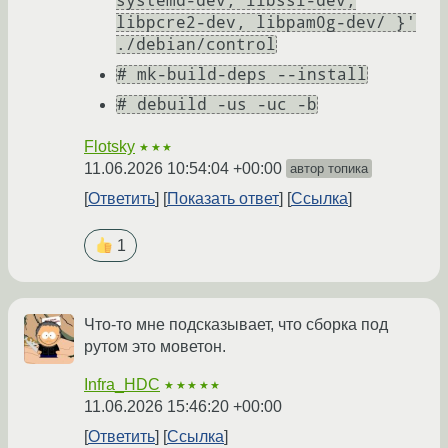
systemd-dev, libssl-dev,
libpcre2-dev, libpam0g-dev/ }'
./debian/control
# mk-build-deps --install
# debuild -us -uc -b
Flotsky
★★★
11.06.2026 10:54:04 +00:00
автор топика
Ответить
Показать ответ
Ссылка
1
Что-то мне подсказывает, что сборка под
рутом это моветон.
Infra_HDC
★★★★★
11.06.2026 15:46:20 +00:00
Ответить
Ссылка