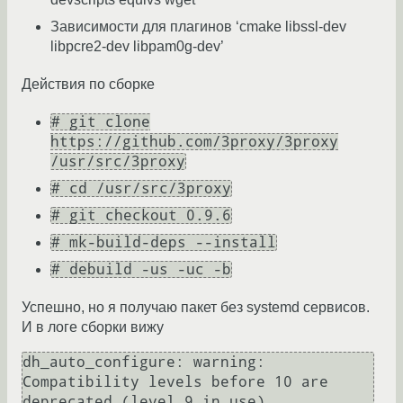
Зависимости для плагинов ‘cmake libssl-dev
libpcre2-dev libpam0g-dev’
Действия по сборке
# git clone
https://github.com/3proxy/3proxy
/usr/src/3proxy
# cd /usr/src/3proxy
# git checkout 0.9.6
# mk-build-deps --install
# debuild -us -uc -b
Успешно, но я получаю пакет без systemd сервисов.
И в логе сборки вижу
dh_auto_configure: warning: 
Compatibility levels before 10 are 
deprecated (level 9 in use)
