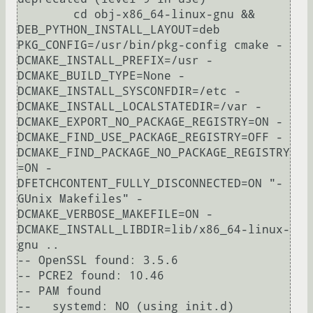
	cd obj-x86_64-linux-gnu && 
DEB_PYTHON_INSTALL_LAYOUT=deb 
PKG_CONFIG=/usr/bin/pkg-config cmake -
DCMAKE_INSTALL_PREFIX=/usr -
DCMAKE_BUILD_TYPE=None -
DCMAKE_INSTALL_SYSCONFDIR=/etc -
DCMAKE_INSTALL_LOCALSTATEDIR=/var -
DCMAKE_EXPORT_NO_PACKAGE_REGISTRY=ON -
DCMAKE_FIND_USE_PACKAGE_REGISTRY=OFF -
DCMAKE_FIND_PACKAGE_NO_PACKAGE_REGISTRY
=ON -
DFETCHCONTENT_FULLY_DISCONNECTED=ON "-
GUnix Makefiles" -
DCMAKE_VERBOSE_MAKEFILE=ON -
DCMAKE_INSTALL_LIBDIR=lib/x86_64-linux-
gnu ..

-- OpenSSL found: 3.5.6

-- PCRE2 found: 10.46

-- PAM found

--   systemd: NO (using init.d)
