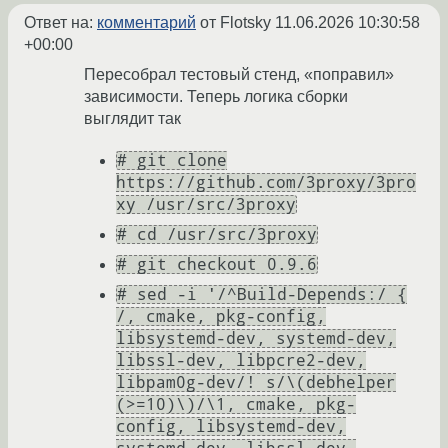
Ответ на:
комментарий
от Flotsky
11.06.2026 10:30:58
+00:00
Пересобрал тестовый стенд, «поправил»
зависимости. Теперь логика сборки
выглядит так
# git clone
https://github.com/3proxy/3pro
xy /usr/src/3proxy
# cd /usr/src/3proxy
# git checkout 0.9.6
# sed -i '/^Build-Depends:/ {
/, cmake, pkg-config,
libsystemd-dev, systemd-dev,
libssl-dev, libpcre2-dev,
libpam0g-dev/! s/\(debhelper
(>=10)\)/\1, cmake, pkg-
config, libsystemd-dev,