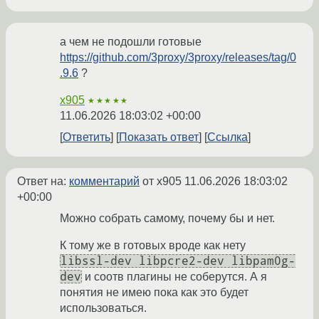
а чем не подошли готовые
https://github.com/3proxy/3proxy/releases/tag/0
.9.6
?
x905
★★★★★
11.06.2026 18:03:02 +00:00
Ответить
Показать ответ
Ссылка
Ответ на:
комментарий
от x905
11.06.2026 18:03:02
+00:00
Можно собрать самому, почему бы и нет.
К тому же в готовых вроде как нету
libssl-dev libpcre2-dev libpam0g-
dev
и соотв плагины не соберутся. А я
понятия не имею пока как это будет
использоваться.