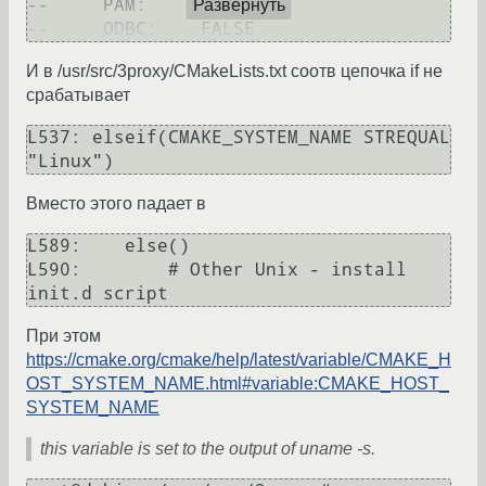
--     PAM:     TRUE

Развернуть
И в /usr/src/3proxy/CMakeLists.txt соотв цепочка if не
срабатывает
L537: elseif(CMAKE_SYSTEM_NAME STREQUAL 
Вместо этого падает в
L589:    else()

L590:        # Other Unix - install 
При этом
https://cmake.org/cmake/help/latest/variable/CMAKE_H
OST_SYSTEM_NAME.html#variable:CMAKE_HOST_
SYSTEM_NAME
this variable is set to the output of uname -s.