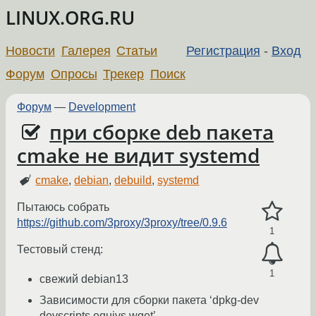
LINUX.ORG.RU
Новости
Галерея
Статьи
Регистрация
-
Вход
Форум
Опросы
Трекер
Поиск
Форум
—
Development
при сборке deb пакета
cmake не видит systemd
cmake
,
debian
,
debuild
,
systemd
Пытаюсь собрать
https://github.com/3proxy/3proxy/tree/0.9.6
1
Тестовый стенд:
1
свежий debian13
Зависимости для сборки пакета ‘dpkg-dev
devscripts equivs wget’