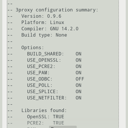
-- 

-- 3proxy configuration summary:

--   Version: 0.9.6

--   Platform: Linux

--   Compiler: GNU 14.2.0

--   Build type: None

-- 

--   Options:

--     BUILD_SHARED:    ON

--     USE_OPENSSL:     ON

--     USE_PCRE2:       ON

--     USE_PAM:         ON

--     USE_ODBC:        OFF

--     USE_POLL:        ON

--     USE_SPLICE:      ON

--     USE_NETFILTER:   ON

-- 

--   Libraries found:

--     OpenSSL: TRUE

--     PCRE2:   TRUE
