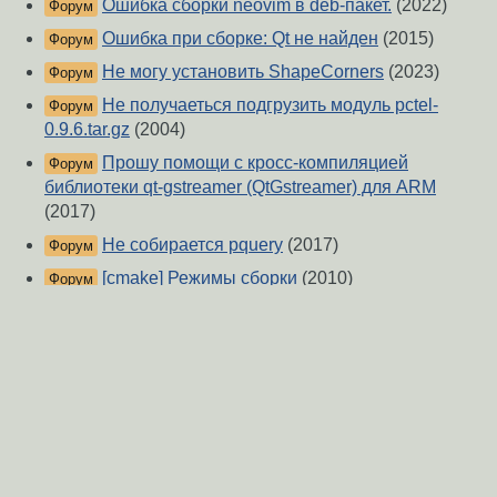
Ошибка сборки neovim в deb-пакет.
(2022)
Форум
Ошибка при сборке: Qt не найден
(2015)
Форум
Не могу установить ShapeCorners
(2023)
Форум
Не получаеться подгрузить модуль pctel-
Форум
0.9.6.tar.gz
(2004)
Прошу помощи с кросс-компиляцией
Форум
библиотеки qt-gstreamer (QtGstreamer) для ARM
(2017)
Не собирается pquery
(2017)
Форум
[cmake] Режимы сборки
(2010)
Форум
Сборка Cmake
(2008)
Форум
сборка deb
(2008)
Форум
О Сервере
-
Правила форума
-
Разметка Markdown
Вверх
Сообщить об ошибке