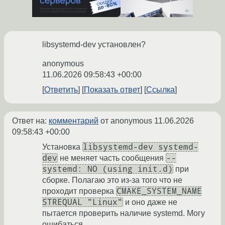
libsystemd-dev установлен?
anonymous
11.06.2026 09:58:43 +00:00
Ответить
Показать ответ
Ссылка
Ответ на:
комментарий
от anonymous
11.06.2026
09:58:43 +00:00
libsystemd-dev systemd-
Установка
dev
--
не меняет часть сообщения
systemd: NO (using init.d)
при
сборке. Полагаю это из-за того что не
CMAKE_SYSTEM_NAME
проходит проверка
STREQUAL "Linux"
и оно даже не
пытается проверить наличие systemd. Могу
ошибаться.