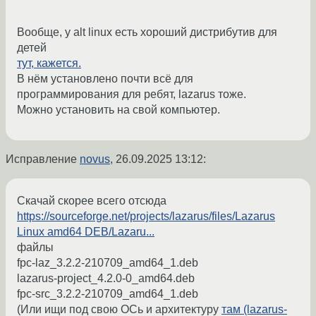
Вообще, у alt linux есть хороший дистрибутив для
детей
тут, кажется.
В нём установлено почти всё для
программирования для ребят, lazarus тоже.
Можно установить на свой компьютер.
Исправление
novus
,
26.09.2025 13:12
:
Скачай скорее всего отсюда
https://sourceforge.net/projects/lazarus/files/Lazarus
Linux amd64 DEB/Lazaru...
файлы
fpc-laz_3.2.2-210709_amd64_1.deb
lazarus-project_4.2.0-0_amd64.deb
fpc-src_3.2.2-210709_amd64_1.deb
(Или ищи под свою ОСь и архитектуру
там (lazarus-