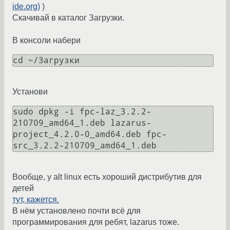
ide.org)
)
Скачивай в каталог Загрузки.
В консоли набери
cd ~/Загрузки
Установи
sudo dpkg -i fpc-laz_3.2.2-
210709_amd64_1.deb lazarus-
project_4.2.0-0_amd64.deb fpc-
src_3.2.2-210709_amd64_1.deb
Вообще, у alt linux есть хороший дистрибутив для
детей
тут, кажется.
В нём установлено почти всё для
программирования для ребят, lazarus тоже.