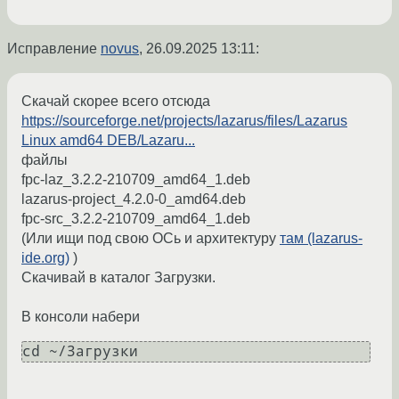
Исправление
novus
,
26.09.2025 13:11
:
Скачай скорее всего отсюда
https://sourceforge.net/projects/lazarus/files/Lazarus
Linux amd64 DEB/Lazaru...
файлы
fpc-laz_3.2.2-210709_amd64_1.deb
lazarus-project_4.2.0-0_amd64.deb
fpc-src_3.2.2-210709_amd64_1.deb
(Или ищи под свою ОСь и архитектуру
там (lazarus-
ide.org)
)
Скачивай в каталог Загрузки.
В консоли набери
cd ~/Загрузки