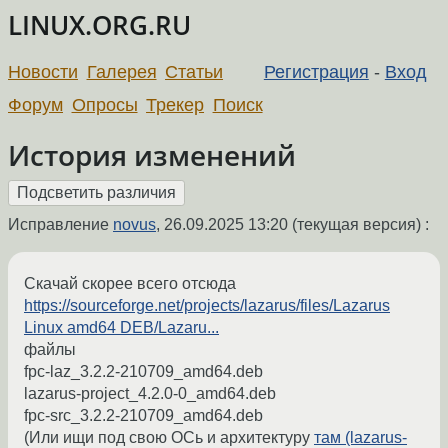
LINUX.ORG.RU
Новости
Галерея
Статьи
Регистрация
-
Вход
Форум
Опросы
Трекер
Поиск
История изменений
Исправление
novus
,
26.09.2025 13:20
(текущая версия) :
Скачай скорее всего отсюда
https://sourceforge.net/projects/lazarus/files/Lazarus
Linux amd64 DEB/Lazaru...
файлы
fpc-laz_3.2.2-210709_amd64.deb
lazarus-project_4.2.0-0_amd64.deb
fpc-src_3.2.2-210709_amd64.deb
(Или ищи под свою ОСь и архитектуру
там (lazarus-