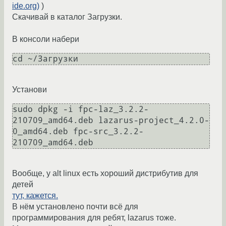
ide.org)
)
Скачивай в каталог Загрузки.
В консоли набери
cd ~/Загрузки
Установи
sudo dpkg -i fpc-laz_3.2.2-
210709_amd64.deb lazarus-project_4.2.0-
0_amd64.deb fpc-src_3.2.2-
210709_amd64.deb
Вообще, у alt linux есть хороший дистрибутив для
детей
тут, кажется.
В нём установлено почти всё для
программирования для ребят, lazarus тоже.