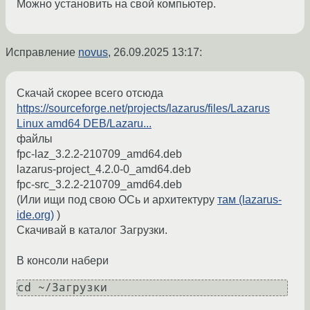
Можно установить на свой компьютер.
Исправление
novus
,
26.09.2025 13:17
:
Скачай скорее всего отсюда
https://sourceforge.net/projects/lazarus/files/Lazarus
Linux amd64 DEB/Lazaru...
файлы
fpc-laz_3.2.2-210709_amd64.deb
lazarus-project_4.2.0-0_amd64.deb
fpc-src_3.2.2-210709_amd64.deb
(Или ищи под свою ОСь и архитектуру
там (lazarus-
ide.org)
)
Скачивай в каталог Загрузки.
В консоли набери
cd ~/Загрузки