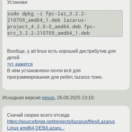
Установи
sudo dpkg -i fpc-laz_3.2.2-
210709_amd64_1.deb lazarus-
project_4.2.0-0_amd64.deb fpc-
src_3.2.2-210709_amd64_1.deb
Вообще, у alt linux есть хороший дистрибутив для
детей
тут, кажется
В нём установлено почти всё для
программирования для ребят, lazarus тоже.
Исходная версия
novus
,
26.09.2025 13:10
:
Скачай скорее всего отсюда
https://sourceforge.net/projects/lazarus/files/Lazarus
Linux amd64 DEB/Lazaru...