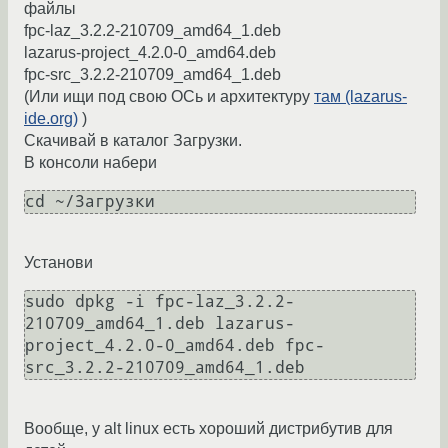
файлы
fpc-laz_3.2.2-210709_amd64_1.deb
lazarus-project_4.2.0-0_amd64.deb
fpc-src_3.2.2-210709_amd64_1.deb
(Или ищи под свою ОСь и архитектуру
там (lazarus-
ide.org)
)
Скачивай в каталог Загрузки.
В консоли набери
cd ~/Загрузки
Установи
sudo dpkg -i fpc-laz_3.2.2-
210709_amd64_1.deb lazarus-
project_4.2.0-0_amd64.deb fpc-
src_3.2.2-210709_amd64_1.deb
Вообще, у alt linux есть хороший дистрибутив для