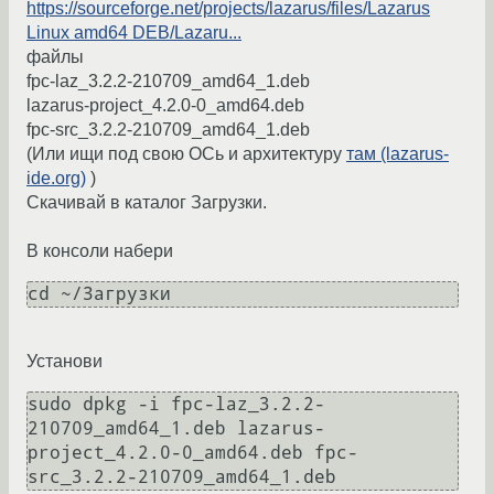
https://sourceforge.net/projects/lazarus/files/Lazarus
Linux amd64 DEB/Lazaru...
файлы
fpc-laz_3.2.2-210709_amd64_1.deb
lazarus-project_4.2.0-0_amd64.deb
fpc-src_3.2.2-210709_amd64_1.deb
(Или ищи под свою ОСь и архитектуру
там (lazarus-
ide.org)
)
Скачивай в каталог Загрузки.
В консоли набери
cd ~/Загрузки
Установи
sudo dpkg -i fpc-laz_3.2.2-
210709_amd64_1.deb lazarus-
project_4.2.0-0_amd64.deb fpc-
src_3.2.2-210709_amd64_1.deb