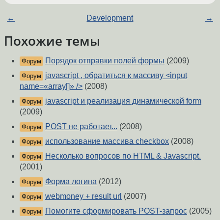
←
Development
→
Похожие темы
Порядок отправки полей формы
(2009)
Форум
javascript , обратиться к массиву <input
Форум
name=«array[]» />
(2008)
javascript и реализация динамической form
Форум
(2009)
POST не работает...
(2008)
Форум
использование массива checkbox
(2008)
Форум
Несколько вопросов по HTML & Javascript.
Форум
(2001)
Форма логина
(2012)
Форум
webmoney + result url
(2007)
Форум
Помогите сформировать POST-запрос
(2005)
Форум