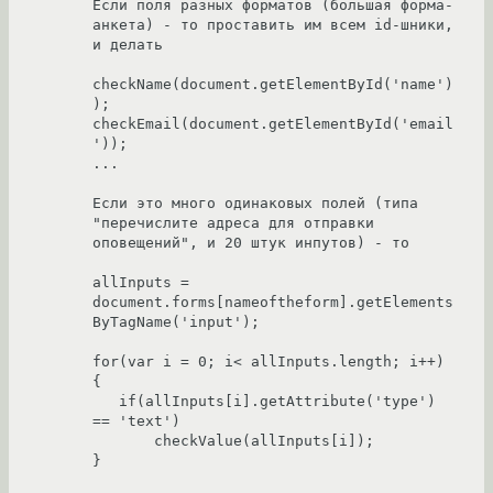
Если поля разных форматов (большая форма-
анкета) - то проставить им всем id-шники, 
и делать

checkName(document.getElementById('name')
);

checkEmail(document.getElementById('email
'));

...

Если это много одинаковых полей (типа 
"перечислите адреса для отправки 
оповещений", и 20 штук инпутов) - то 

allInputs = 
document.forms[nameoftheform].getElements
ByTagName('input');

for(var i = 0; i< allInputs.length; i++) 
{

   if(allInputs[i].getAttribute('type') 
== 'text') 

       checkValue(allInputs[i]);

}
