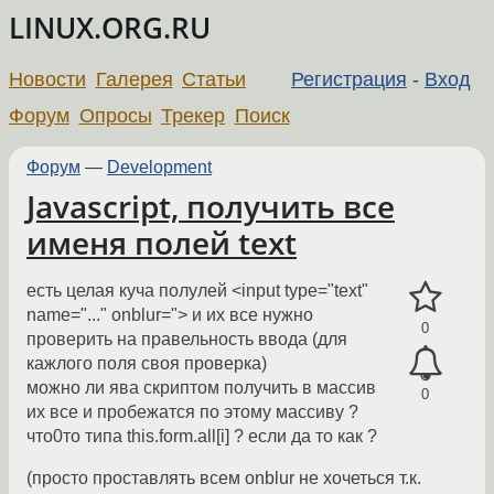
LINUX.ORG.RU
Новости
Галерея
Статьи
Регистрация
-
Вход
Форум
Опросы
Трекер
Поиск
Форум
—
Development
Javascript, получить все
именя полей text
есть целая куча полулей <input type="text"
name="..." onblur="> и их все нужно
0
проверить на правельность ввода (для
кажлого поля своя проверка)
можно ли ява скриптом получить в массив
0
их все и пробежатся по этому массиву ?
что0то типа this.form.all[i] ? если да то как ?
(просто проставлять всем onblur не хочеться т.к.