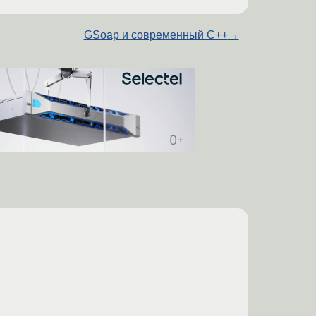
GSoap и современный C++
→