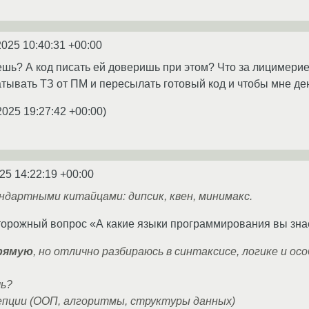
2025 10:40:31 +00:00
шь? А код писать ей доверишь при этом? Что за лицимерие.
чатывать ТЗ от ПМ и пересылать готовый код и чтобы мне д
2025 19:27:42 +00:00
)
25 14:22:19 +00:00
андартными китайцами: дипсик, квен, минимакс.
торожный вопрос «А какие языки программирования вы зна
прямую
, но отлично разбираюсь в синтаксисе, логике и о
ь?
пции (ООП, алгоритмы, структуры данных)