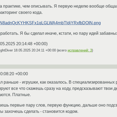
 практике, чем описывать. Я первую неделю вообще общал
кторинг своего кода.
18/c3N8adnQcKYHKSFx1qLGLWA4rnbTldjYRxfbDOIN.png
работать. Я бы сделал иначе, кстати, но пару идей забавны
.05.2025 20:14:48 +00:00
)
ghtDiver
18.05.2025 20:24:11 +00:00
(всего
исправлений: 3
)
0:08:20 +00:00
ал раньше - игрушки, как оказалось. В специализированных
руют все что скажешь сразу на ходу, предсказывают твои д
аются. Платные.
ишешь первые пару слов, первую функцию, дальше оно подсв
ы захочешь сделать - становится кодом.