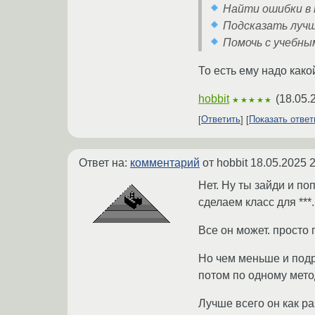
Найти ошибки в 
Подсказать луч
Помочь с учебны
То есть ему надо како
hobbit
(
18.05.
★★★★★
Ответить
Показать отве
Ответ на:
комментарий
от hobbit
18.05.2025 2
Нет. Ну ты зайди и п
сделаем класс для ***
Все он может. просто
Но чем меньше и подро
потом по одному мето
Лучше всего он как ра