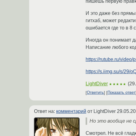
пишешь первую правку 
И это даже без прямых
гитхаб, может редакт
ошибается где то в 8 с
Иногда он понимает да
Написание любого код
https://rutube.ru/vid
https://s.iimg.su/s/
LightDiver
(
29
★★★★★
Ответить
Показать ответ
Ответ на:
комментарий
от LightDiver
29.05.20
Но это вообще не с
Смотрел. Не всё глад