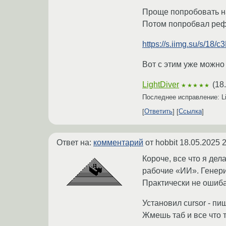
Проще попробовать на
Потом попробвал рефа
https://s.iimg.su/s/
Вот с этим уже можно 
LightDiver
(
18
★★★★★
Последнее исправление: Li
Ответить
Ссылка
Ответ на:
комментарий
от hobbit
18.05.2025 2
Короче, все что я дел
рабочие «ИИ». Генери
Практически не ошиб
Установил cursor - п
Жмешь таб и все что т