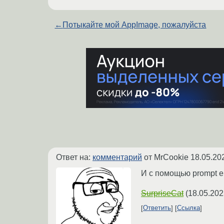
←
Потыкайте мой AppImage, пожалуйста
Ответ на:
комментарий
от MrCookie
18.05.20
И с помощью prompt en
SurpriseCat
(
18.05.202
Ответить
Ссылка