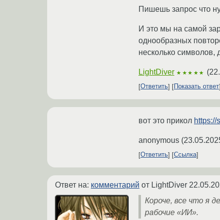
Пишешь запрос что нуж
И это мы на самой за
однообразных повторе
несколько символов, д
LightDiver
(
22
★★★★★
Ответить
Показать ответ
вот это прикол
https:/
anonymous
(
23.05.202
Ответить
Ссылка
Ответ на:
комментарий
от LightDiver
22.05.20
Короче, все что я 
рабочие «ИИ».