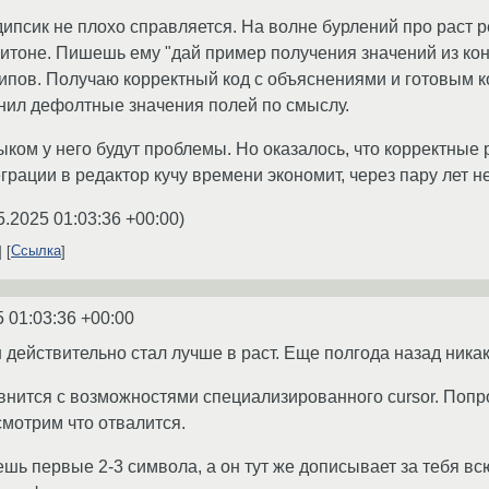
ипсик не плохо справляется. На волне бурлений про раст ре
питоне. Пишешь ему "дай пример получения значений из кон
 типов. Получаю корректный код с объяснениями и готовым 
нил дефолтные значения полей по смыслу.
ыком у него будут проблемы. Но оказалось, что корректные
грации в редактор кучу времени экономит, через пару лет не
5.2025 01:03:36 +00:00
)
Ссылка
5 01:03:36 +00:00
действительно стал лучше в раст. Еще полгода назад никак 
внится с возможностями специализированного cursor. Попро
смотрим что отвалится.
шь первые 2-3 символа, а он тут же дописывает за тебя всю