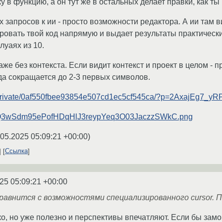
в функцию, а он тут же в остальных делает правки, как ты 
 запросов к ии - просто возможности редактора. А ии там в
ировать твой код напрямую и выдает результаты практически
луаях из 10.
же без контекста. Если видит контекст и проект в целом - п
а сокращается до 2-3 первых символов.
eo/private/0af550fbee93854e507cd1ec5cf545ca/?p=2AxajEg7_y
29/oQ3wSdm95ePofHDqHlJ3reypYeq3O03JaczzSWkC.png
.05.2025 05:09:21 +00:00
)
Ссылка
25 05:09:21 +00:00
равнится с возможностями специализированного cursor. По
ко, но уже полезно и перспективы впечатляют. Если бы замо