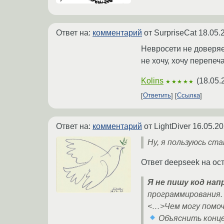
Ответ на:
комментарий
от SurpriseCat
18.05.
Невросети не доверяе
не хочу, хочу перепе
Kolins
(
18.05.
★★★★★
Ответить
Ссылка
Ответ на:
комментарий
от LightDiver
16.05.20
Ну, я пользуюсь ст
Ответ deepseek на ос
Я не пишу код на
программирования.
<…>Чем могу помоч
Объяснить конце