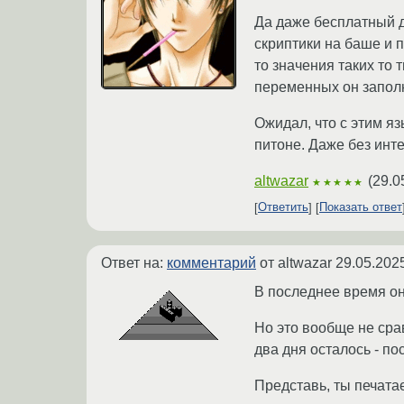
Да даже бесплатный д
скриптики на баше и 
то значения таких то
переменных он запол
Ожидал, что с этим яз
питоне. Даже без инте
altwazar
(
29.0
★★★★★
Ответить
Показать ответ
Ответ на:
комментарий
от altwazar
29.05.202
В последнее время он 
Но это вообще не сра
два дня осталось - по
Представь, ты печатае