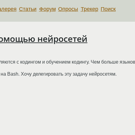
алерея
Статьи
Форум
Опросы
Трекер
Поиск
помощью нейросетей
яются с кодингом и обучением кодингу. Чем больше языков 
на Bash. Хочу делегировать эту задачу нейросетям.