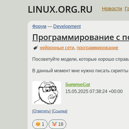
LINUX.ORG.RU
Новости
Г
Форум
—
Development
Программирование с 
нейронные сети
,
программирование
Посоветуйте модели, которые хорошо справл
В данный момент мне нужно писать скрипты 
SurpriseCat
15.05.2025 07:38:24 +00:00
Ответить
Ссылка
1
18