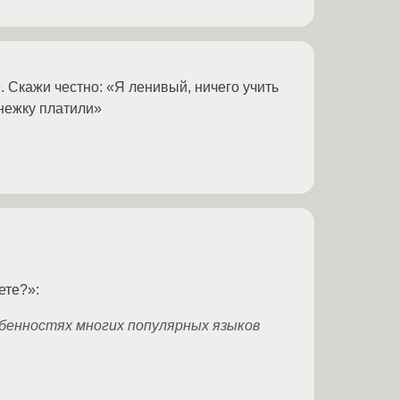
 Скажи честно: «Я ленивый, ничего учить
енежку платили»
ете?»:
собенностях многих популярных языков