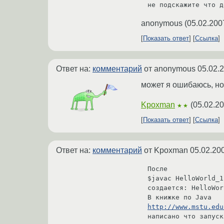
anonymous
(
05.02.200
Показать ответ
Ссылка
Ответ на:
комментарий
от anonymous
05.02.
может я ошибаюсь, но 
Kpoxman
(
05.02.20
★★
Показать ответ
Ссылка
Ответ на:
комментарий
от Kpoxman
05.02.20
После 

$javac HelloWorld_1
создается: HelloWor
http://www.mstu.edu
написано что запуск