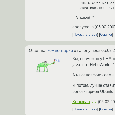
- JDK 6 with NetBea
- Java Runtime Envi
anonymous
(
05.02.200
Показать ответ
Ссылка
Ответ на:
комментарий
от anonymous
05.02.
Хм, возможно у ГНУтог
java -cp . HelloWorld_1
А из сановских - сам
И потом, лучше ставит
репозитариев Ubuntu 
Kpoxman
(
05.02.20
★★
Показать ответ
Ссылка