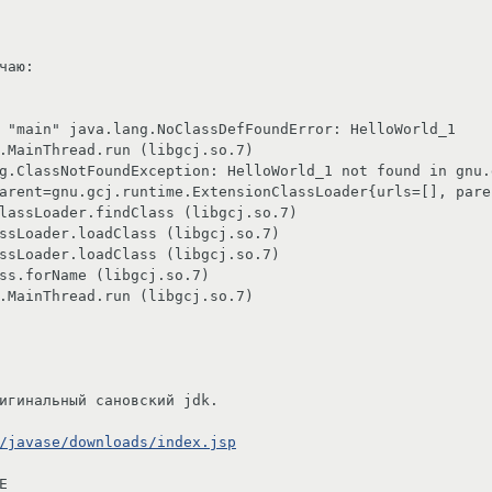
чаю:

 "main" java.lang.NoClassDefFoundError: HelloWorld_1

g.ClassNotFoundException: HelloWorld_1 not found in gnu.
arent=gnu.gcj.runtime.ExtensionClassLoader{urls=[], paren
игинальный сановский jdk.

/javase/downloads/index.jsp

