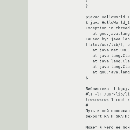
}

}

$javac HelloWorld_1
$ java HelloWorld_1

Exception in thread
   at gnu.java.lang.MainThread.run (libgcj.so.7)

Caused by: java.lan
[file:/usr/lib/], p
   at java.net.URLClassLoader.findClass (libgcj.so.7)

   at java.lang.ClassLoader.loadClass (libgcj.so.7)

   at java.lang.ClassLoader.loadClass (libgcj.so.7)

   at java.lang.Class.forName (libgcj.so.7)

   at gnu.java.lang.MainThread.run (libgcj.so.7)

$

Библиотека: libgcj.
#ls -lF /usr/lib/li
lrwxrwxrwx 1 root r
#

Путь к ней прописал

$export PATH=$PATH:
Может я чего не пон