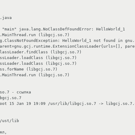
.java

 "main" java.lang.NoClassDefFoundError: HelloWorld_1

g.ClassNotFoundException: HelloWorld_1 not found in gnu.
arent=gnu.gcj.runtime.ExtensionClassLoader{urls=[], paren
so.7 - ссылка

bgcj.so.7

oot 15 Jan 19 19:09 /usr/lib/libgcj.so.7 -> libgcj.so.7.0
/ust/lib

ял,
