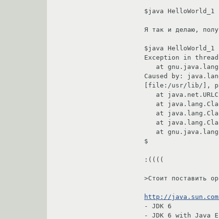
$java HelloWorld_1

Я так и делаю, полу
$java HelloWorld_1

Exception in thread
   at gnu.java.lang.MainThread.run (libgcj.so.7)

Caused by: java.lan
[file:/usr/lib/], p
   at java.net.URLClassLoader.findClass (libgcj.so.7)

   at java.lang.ClassLoader.loadClass (libgcj.so.7)

   at java.lang.ClassLoader.loadClass (libgcj.so.7)

   at java.lang.Class.forName (libgcj.so.7)

   at gnu.java.lang.MainThread.run (libgcj.so.7)

$

:((((

>Стоит поставить ор
http://java.sun.com
- JDK 6

- JDK 6 with Java EE