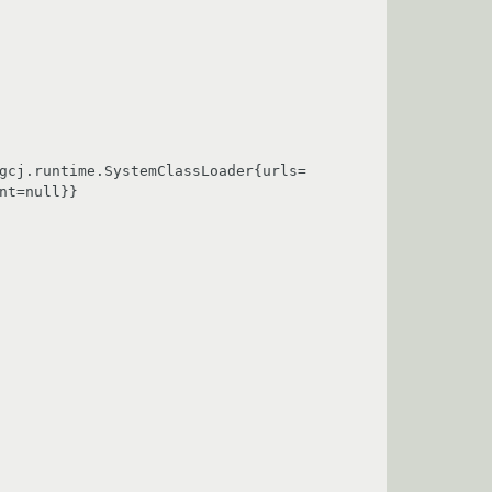
gcj.runtime.SystemClassLoader{urls=
t=null}}
