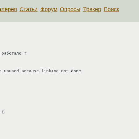
алерея
Статьи
Форум
Опросы
Трекер
Поиск
работало ?

e unused because linking not done

{
