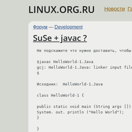
LINUX.ORG.RU
Новости
Г
Форум
—
Development
SuSe + javac ?
Не подскажите что нужно доставить, чтобы 
$javac HelloWorld-1.Java

gcj: HelloWorld-1.Java: linker input fil
$  

Исходник:  HelloWorld-1.Java

class HelloWorld-1 {

public static void main (String args []) 
System. out. println ("Hello World");

}

}
