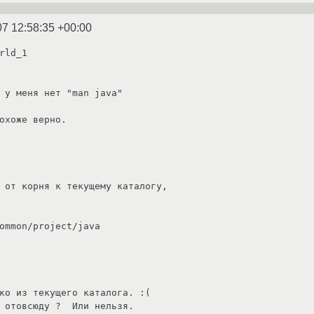
07 12:58:35 +00:00
rld_1

 у меня нет "man java"

охоже верно.

 от корня к текущему каталогу,

ommon/project/java

ко из текущего каталога. :(

 отовсюду ?  Или нельзя.
