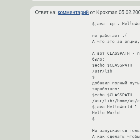
Ответ на:
комментарий
от Kpoxman
05.02.20
$java -cp . HelloWo
не работает :(

А что это за опции,
А вот CLASSPATH - п
было:

$echo $CLASSPATH

/usr/lib

$

добавил полный путь
заработало:

$echo $CLASSPATH

/usr/lib:/home/us/c
$java HelloWorld_1

Hello World

$

Но запускается толь
А как сделать чтобы