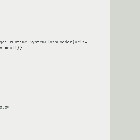
gcj.runtime.SystemClassLoader{urls=
t=null}}

.0*
