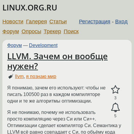
LINUX.ORG.RU
Новости
Галерея
Статьи
Регистрация
-
Вход
Форум
Опросы
Трекер
Поиск
Форум
—
Development
LLVM. Зачем он вообще
нужен?
llvm
,
я познаю мир
Я понимаю, зачем его используют: чтобы не
писать 100500 раз в каждом компиляторе
3
одни и те же алгоритмы оптимизации.
Я не понимаю, почему не использовать
5
просто компиляцию через Си или Си++.
Оптимизации сделает компилятор Си. Семантика у
LLVM всё равно совпадает с Си, по объёму кода