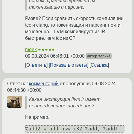
потом тратить время на их
токенизацию и парсинг.
Разве? Если сравнить скорость компиляции
tcc и clang, то токенизация и парсинг почти
мгновенна. LLVM компилирует из IR
быстрее, чем tcc из C?
monk
★★★★★
09.08.2024 06:46:01 +00:00
автор топика
Ответить
Показать ответы
Ссылка
Ответ на:
комментарий
от anonymous
09.08.2024
06:44:30 +00:00
Какая инструкция llvm ir имеет
неопределенное поведение?
Например,