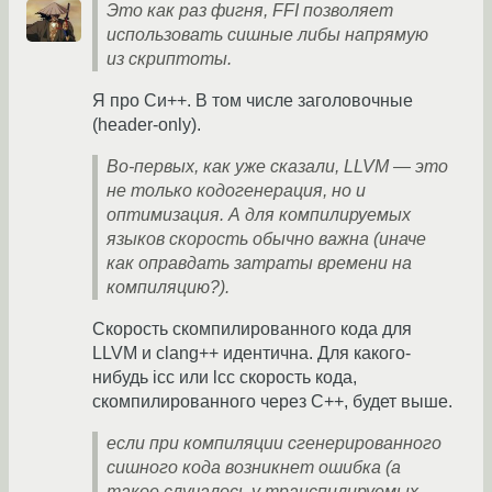
Это как раз фигня, FFI позволяет
использовать сишные либы напрямую
из скриптоты.
Я про Си++. В том числе заголовочные
(header-only).
Во-первых, как уже сказали, LLVM — это
не только кодогенерация, но и
оптимизация. А для компилируемых
языков скорость обычно важна (иначе
как оправдать затраты времени на
компиляцию?).
Скорость скомпилированного кода для
LLVM и clang++ идентична. Для какого-
нибудь icc или lcc скорость кода,
скомпилированного через C++, будет выше.
если при компиляции сгенерированного
сишного кода возникнет ошибка (а
такое случалось у транспилируемых