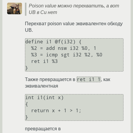
Poison value можно перехватить, а вот
UB в Си нет
Перехват poison value эквивалентен обходу
UB.
define i1 @f(i32) {

  %2 = add nsw i32 %0, 1

  %3 = icmp sgt i32 %2, %0

  ret i1 %3

ret i1 1
Также превращается в
, как
эквивалентная
int i1(int x)

{

  return x + 1 > 1;

превращается в