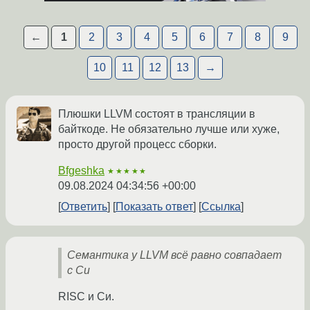
←
1
2
3
4
5
6
7
8
9
10
11
12
13
→
Плюшки LLVM состоят в трансляции в
байткоде. Не обязательно лучше или хуже,
просто другой процесс сборки.
Bfgeshka
★★★★★
09.08.2024 04:34:56 +00:00
Ответить
Показать ответ
Ссылка
Семантика у LLVM всё равно совпадает
с Си
RISC и Си.