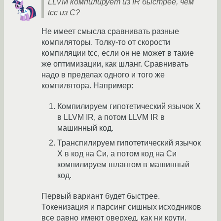
LLVM компилирует из IR быстрее, чем
tcc из C?
Не имеет смысла сравнивать разные
компиляторы. Толку-то от скорости
компиляции tcc, если он не может в такие
же оптимизации, как шланг. Сравнивать
надо в пределах одного и того же
компилятора. Например:
Компилируем гипотетический язычок X
в LLVM IR, а потом LLVM IR в
машинный код.
Транспилируем гипотетический язычок
X в код на Си, а потом код на Си
компилируем шлангом в машинный
код.
Первый вариант будет быстрее.
Токенизация и парсинг сишных исходников
все равно имеют оверхед, как ни крути.