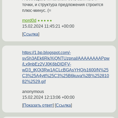
точки, и структура предложения строится
плюс-минус. (=
mord0d
★★★★★
15.02.2024 11:45:21 +00:00
Ссылка
https://1.bp.blogspot.com/-
svSh3AEk6Rk/XiQNTUzpnaI/AAAAAAAAPpw
/Lx9nbEz2VJ0K6bDlDFV-
wD3_tKQi3Rw1ACLcBGAsYHQ/s1600/N%25
C3%25A4ytt%25C3%25B6kuva%2B%252810
82%2529.gif
anonymous
15.02.2024 12:13:06 +00:00
Показать ответ
Ссылка