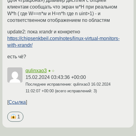
(для «графона») драйвер дисплея с опцией
клиентам сообщать что экран w*H при реальном
W*h ( где W==n*w и H=n*h где n uint>1) - и
соответственном отображением по областям
update2: пока xrandr и конкретно
https://chipsenkbeil.com/notes/linux-virtual-monitors-
with-xrandr/
есть чё?
qulinxao3
★☆
15.02.2024 03:43:36 +00:00
Последнее исправление: qulinxao3
16.02.2024
11:02:07 +00:00
(всего исправлений: 3)
Ссылка
1