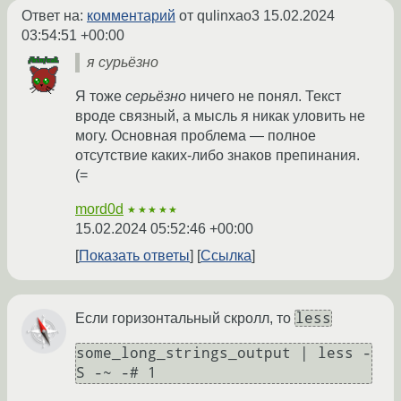
Ответ на:
комментарий
от qulinxao3
15.02.2024
03:54:51 +00:00
я сурьёзно
Я тоже
серьёзно
ничего не понял. Текст
вроде связный, а мысль я никак уловить не
могу. Основная проблема — полное
отсутствие каких-либо знаков препинания.
(=
mord0d
★★★★★
15.02.2024 05:52:46 +00:00
Показать ответы
Ссылка
less
Если горизонтальный скролл, то
some_long_strings_output | less -