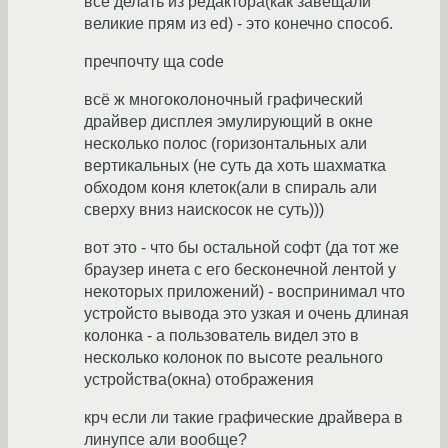
всё делать из редактора(как завещали
великие прям из ed) - это конечно способ.
пречпочту ща code
всё ж многоколоночный графический
драйвер дисплея эмулирующий в окне
несколько полос (горизонтальных али
вертикальных (не суть да хоть шахматка
обходом коня клеток(али в спираль али
сверху вниз наискосок не суть)))
вот это - что бы остальной софт (да тот же
браузер инета с его бесконечной лентой у
некоторых приложений) - воспринимал что
устройсто вывода это узкая и очень длиная
колонка - а пользователь видел это в
несколько колонок по высоте реального
устройства(окна) отображения
крч если ли такие графические драйвера в
линупсе али вообще?