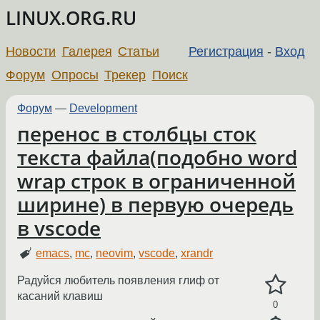
LINUX.ORG.RU
Новости
Галерея
Статьи
Регистрация
-
Вход
Форум
Опросы
Трекер
Поиск
Форум
—
Development
перенос в столбцы сток
текста файла(подобно word
wrap строк в ограниченной
ширине) в первую очередь
в vscode
emacs
,
mc
,
neovim
,
vscode
,
xrandr
Радуйся любитель появления глиф от
касаний клавиш
0