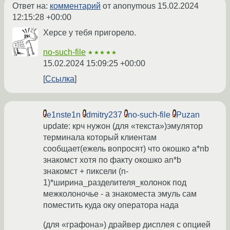
Ответ на:
комментарий
от anonymous
15.02.2024
12:15:28 +00:00
Херсе у тебя пригорело.
no-such-file
★★★★★
15.02.2024 15:09:25 +00:00
Ссылка
e1nste1n
dmitry237
no-such-file
Puzan
update: крч нужон (для «текста»)эмулятор
терминала который клиентам
сообщает(ежель вопросят) что окошко a*nb
знакомст хотя по факту окошко an*b
знакомст + пиксели (n-
1)*ширина_разделителя_колонок под
межколоночье - а знакоместа эмуль сам
поместить куда оку оператора нада
(для «графона») драйвер дисплея с опцией