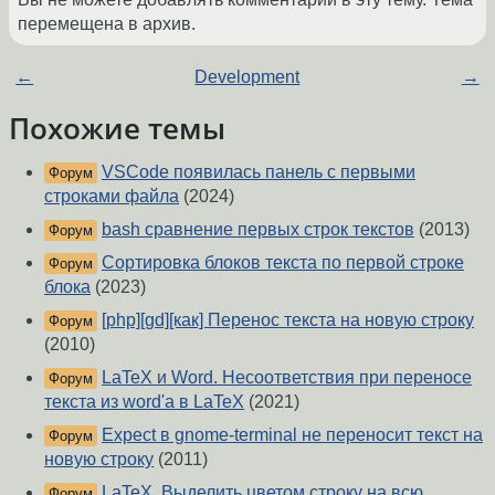
перемещена в архив.
←
Development
→
Похожие темы
VSCode появилась панель с первыми
Форум
строками файла
(2024)
bash сравнение первых строк текстов
(2013)
Форум
Сортировка блоков текста по первой строке
Форум
блока
(2023)
[php][gd][как] Перенос текста на новую строку
Форум
(2010)
LaTeX и Word. Несоответствия при переносе
Форум
текста из word'а в LaTeX
(2021)
Expect в gnome-terminal не переносит текст на
Форум
новую строку
(2011)
LaTeX. Выделить цветом строку на всю
Форум