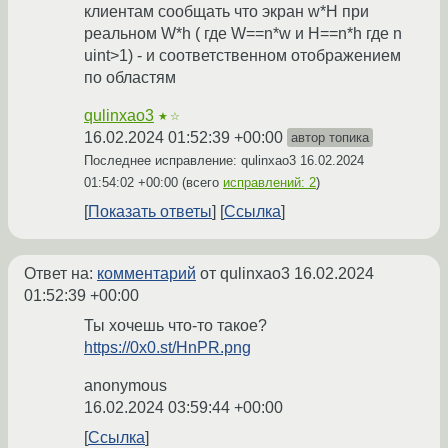
клиентам сообщать что экран w*H при
реальном W*h ( где W==n*w и H==n*h где n
uint>1) - и соответственном отображением
по областям
qulinxao3
★☆
16.02.2024 01:52:39 +00:00
автор топика
Последнее исправление: qulinxao3
16.02.2024
01:54:02 +00:00
(всего
исправлений: 2
)
Показать ответы
Ссылка
Ответ на:
комментарий
от qulinxao3
16.02.2024
01:52:39 +00:00
Ты хочешь что-то такое?
https://0x0.st/HnPR.png
anonymous
16.02.2024 03:59:44 +00:00
Ссылка