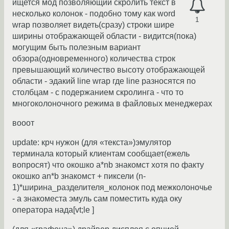
ищется мод позволяющий скролить текст в
несколько колонок - подобно тому как word
1
wrap позволяет видеть(сразу) строки шире
ширины отображающей области - видится(пока)
могущим быть полезным вариант
обзора(одновременного) количества строк
превышающий количество высоту отображающей
области - эдакий line wrap где line разносятся по
столбцам - с подержанием скролинга - что то
многоколоночного режима в файловых менеджерах
вооот
update: крч нужон (для «текста»)эмулятор
терминала который клиентам сообщает(ежель
вопросят) что окошко a*nb знакомст хотя по факту
окошко an*b знакомст + пиксели (n-
1)*ширина_разделителя_колонок под межколоночье
- а знакоместа эмуль сам поместить куда оку
оператора нада[vt;le ]