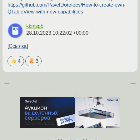
https://github.com/PavelDorofeev/How-to-create-own-
QTableView-with-new-capabilities
kkmspb
28.10.2023 10:22:02 +00:00
Ссылка
4
3
←
→