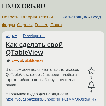
LINUX.ORG.RU
Новости
Галерея
Статьи
Регистрация
-
Вход
Форум
Опросы
Трекер
Поиск
Форум
—
Development
Как сделать свой
QTableView
c++
,
qt
,
qtableview
В общем хочу поделится открыто классом
QpTableView, который выводит ячейки в
3
строке таблицы по шаблону в несколько
рядов.
6
Небольшое видео для наглядности
https://youtu.be/zgqkdXJhbpc?si=F0zMMr8oJgx69_47