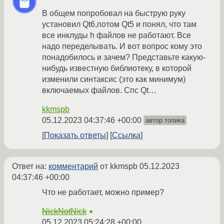
В общем попробовал на быструю руку
установил Qt6,потом Qt5 и понял, что там
все инклуды h файлов не работают. Все
надо переделывать. И вот вопрос кому это
понадобилось и зачем? Представьте какую-
нибудь известную библиотеку, в которой
изменили синтаксис (это как минимум)
включаемых файлов. Спс Qt…
kkmspb
05.12.2023 04:37:46 +00:00
автор топика
Показать ответы
Ссылка
Ответ на:
комментарий
от kkmspb
05.12.2023
04:37:46 +00:00
Что не работает, можно пример?
NickNotNick
★
05.12.2023 05:24:28 +00:00