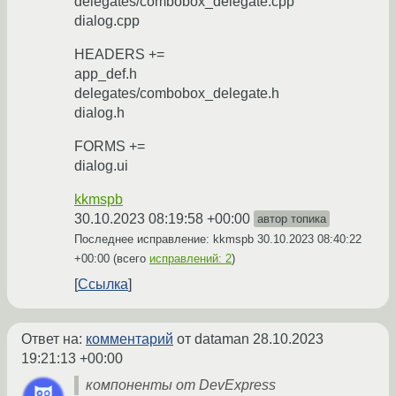
delegates/combobox_delegate.cpp
dialog.cpp
HEADERS +=
app_def.h
delegates/combobox_delegate.h
dialog.h
FORMS +=
dialog.ui
kkmspb
30.10.2023 08:19:58 +00:00
автор топика
Последнее исправление: kkmspb
30.10.2023 08:40:22
+00:00
(всего
исправлений: 2
)
Ссылка
Ответ на:
комментарий
от dataman
28.10.2023
19:21:13 +00:00
компоненты от DevExpress