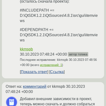
(осталось сначала проекта):
#INCLUDEPATH +=
D:\QtSDK1.2.1\QtSources\4.8.1\src\gui\itemvie
ws
#DEPENDPATH +=
D:\QtSDK1.2.1\QtSources\4.8.1\src\gui\itemvie
ws
kkmspb
30.10.2023 07:48:24 +00:00
автор топика
Последнее исправление: kkmspb
30.10.2023 07:48:56
+00:00
(всего
исправлений: 1
)
Показать ответ
Ссылка
Ответ на:
комментарий
от kkmspb
30.10.2023
07:48:24 +00:00
Добавил внешние зависимости в проект,
теперь можно скачать и должно собраться