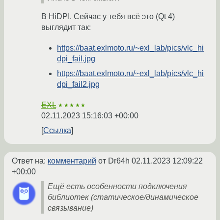
В HiDPI. Сейчас у тебя всё это (Qt 4)
выглядит так:
https://baat.exlmoto.ru/~exl_lab/pics/vlc_hi
dpi_fail.jpg
https://baat.exlmoto.ru/~exl_lab/pics/vlc_hi
dpi_fail2.jpg
EXL
★★★★★
02.11.2023 15:16:03 +00:00
Ссылка
Ответ на:
комментарий
от Dr64h
02.11.2023 12:09:22
+00:00
Ещё есть особенности подключения
библиотек (статическое/динамическое
связывание)