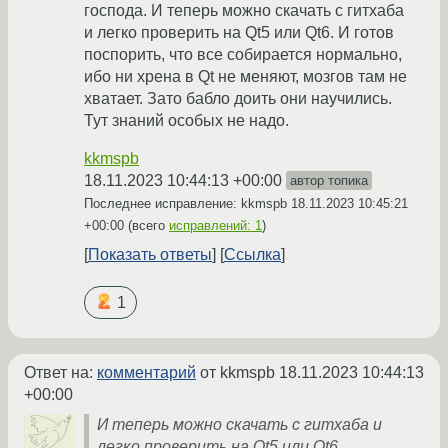
господа. И теперь можно скачать с гитхаба
и легко проверить на Qt5 или Qt6. И готов
поспорить, что все собирается нормально,
ибо ни хрена в Qt не меняют, мозгов там не
хватает. Зато бабло доить они научились.
Тут знаний особых не надо.
kkmspb
18.11.2023 10:44:13 +00:00
автор топика
Последнее исправление: kkmspb
18.11.2023 10:45:21
+00:00
(всего
исправлений: 1
)
Показать ответы
Ссылка
1
Ответ на:
комментарий
от kkmspb
18.11.2023 10:44:13
+00:00
И теперь можно скачать с гитхаба и
легко проверить на Qt5 или Qt6.