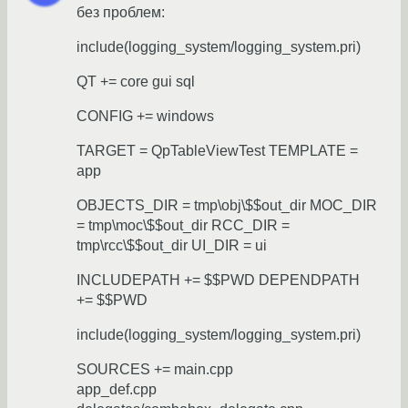
без проблем:
include(logging_system/logging_system.pri)
QT += core gui sql
CONFIG += windows
TARGET = QpTableViewTest TEMPLATE =
app
OBJECTS_DIR = tmp\obj\$$out_dir MOC_DIR
= tmp\moc\$$out_dir RCC_DIR =
tmp\rcc\$$out_dir UI_DIR = ui
INCLUDEPATH += $$PWD DEPENDPATH
+= $$PWD
include(logging_system/logging_system.pri)
SOURCES += main.cpp
app_def.cpp