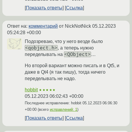
Показать ответы
Ссылка
Ответ на:
комментарий
от NickNotNick
05.12.2023
05:24:28 +00:00
Подозреваю, что у него везде было
<qobject.h>
, а теперь нужно
<QObject>
переделывать на
…
Но второй вариант можно писать и в Qt5, и
даже в Qt4 (я так пишу), тогда ничего
переделывать не надо.
hobbit
★★★★★
05.12.2023 06:02:43 +00:00
Последнее исправление: hobbit
05.12.2023 06:06:30
+00:00
(всего
исправлений: 1
)
Показать ответы
Ссылка