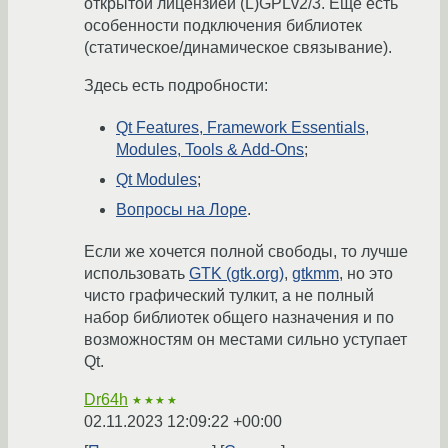
открытой лицензией (L)GPLv2/3. Ещё есть
особенности подключения библиотек
(статическое/динамическое связывание).
Здесь есть подробности:
Qt Features, Framework Essentials,
Modules, Tools & Add-Ons
;
Qt Modules
;
Вопросы на Лоре
.
Если же хочется полной свободы, то лучше
использовать
GTK (gtk.org)
,
gtkmm
, но это
чисто графический тулкит, а не полный
набор библиотек общего назначения и по
возможностям он местами сильно уступает
Qt.
Dr64h
★★★★
02.11.2023 12:09:22 +00:00