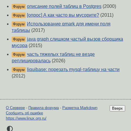
описание полей таблиц в Postgres
(2000)
Форум
[опрос] А как часто вы мусорите?
(2011)
Форум
Использование qmark для имени поля
Форум
таблицы
(2017)
java graph слишком частый вызов сборщика
Форум
мусора
(2015)
часть тяжелых таблиц не везде
Форум
реплицировалась
(2026)
liquibase: порезать mysql-таблицу на части
Форум
(2012)
О Сервере
-
Правила форума
-
Разметка Markdown
Вверх
Сообщить об ошибке
https://www.linux.org.ru/