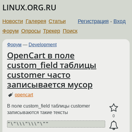
LINUX.ORG.RU
Новости
Галерея
Статьи
Регистрация
-
Вход
Форум
Опросы
Трекер
Поиск
Форум
—
Development
OpenCart в поле
custom_field таблицы
customer часто
записывается мусор
opencart
В поле custom_field таблицы customer
записываются такие тексты
0