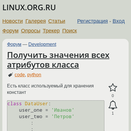
LINUX.ORG.RU
Новости
Галерея
Статьи
Регистрация
-
Вход
Форум
Опросы
Трекер
Поиск
Форум
—
Development
Получить значения всех
атрибутов класса
code
,
python
Есть класс используемый для хранения
констант
0
class
DataUser
:

    user_one = 
'Иванов'
1
    user_two = 
'Петров'
	:

	:
