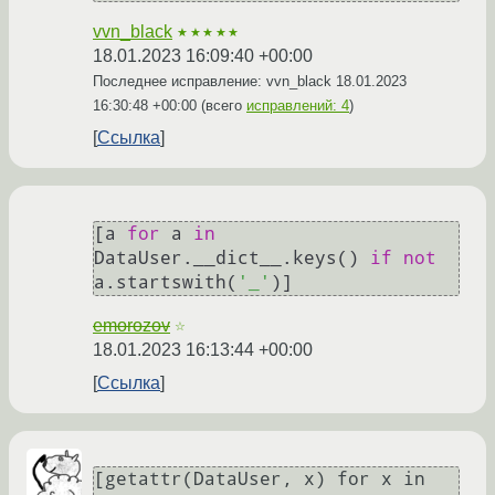
vvn_black
★★★★★
18.01.2023 16:09:40 +00:00
Последнее исправление: vvn_black
18.01.2023
16:30:48 +00:00
(всего
исправлений: 4
)
Ссылка
[a 
for
 a 
in
DataUser.__dict__.keys() 
if
not
a.startswith(
'_'
emorozov
☆
18.01.2023 16:13:44 +00:00
Ссылка
[getattr(DataUser, x) for x in 