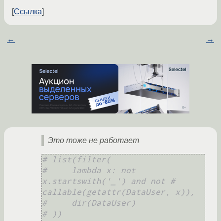
Ссылка
←
→
Это тоже не работает
# list(filter(
#     lambda x: not 
x.startswith('_') and not # 
callable(getattr(DataUser, x)),
#     dir(DataUser)
# ))