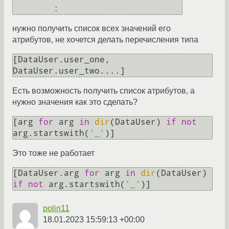
нужно получить список всех значений его
атрибутов, не хочется делать перечисления типа
[DataUser.user_one, 
Есть возможность получить список атрибутов, а
нужно значения как это сделать?
[arg 
for
 arg 
in
dir
(DataUser) 
if
not
arg.startswith(
'_'
Это тоже не работает
[DataUser.arg 
for
 arg 
in
dir
(DataUser) 
if
not
 arg.startswith(
'_'
polin11
18.01.2023 15:59:13 +00:00