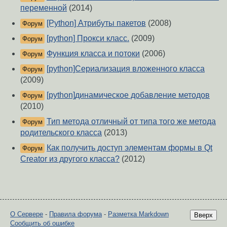
переменной
(2014)
[Python] Атрибуты пакетов
(2008)
Форум
[python] Прокси класс.
(2009)
Форум
Функция класса и потоки
(2006)
Форум
[python]Сериализация вложенного класса
Форум
(2009)
[python]динамическое добавление методов
Форум
(2010)
Тип метода отличный от типа того же метода
Форум
родительского класса
(2013)
Как получить доступ элементам формы в Qt
Форум
Creator из другого класса?
(2012)
О Сервере
-
Правила форума
-
Разметка Markdown
Вверх
Сообщить об ошибке