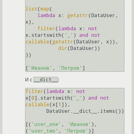
list
(
map
(

lambda
 x: 
getattr
(DataUser, 
x),

filter
(
lambda
 x: 
not
x.startswith(
'_'
) 
and
not
callable
(
getattr
(DataUser, x)),

dir
(DataUser))

))

[
'Иванов'
, 
'Петров'
__dict__
И с
:
filter
(
lambda
 x: 
not
x[
0
].startswith(
'_'
) 
and
not
callable
(x[
1
]),

       DataUser.__dict__.items())

[(
'user_one'
, 
'Иванов'
), 
(
'user_two'
, 
'Петров'