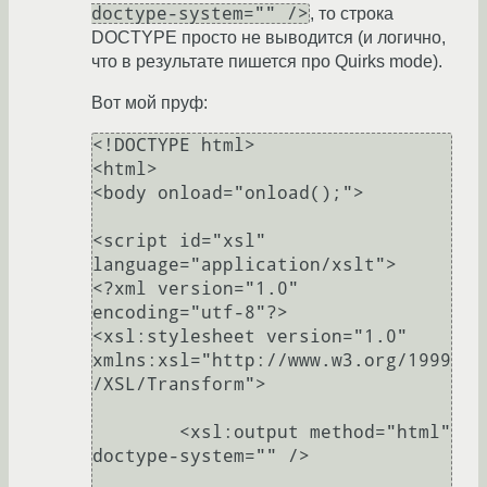
doctype-system="" />
, то строка
DOCTYPE просто не выводится (и логично,
что в результате пишется про Quirks mode).
Вот мой пруф:
<!DOCTYPE html>

<html>

<body onload="onload();">

<script id="xsl" 
language="application/xslt">

<?xml version="1.0" 
encoding="utf-8"?>

<xsl:stylesheet version="1.0" 
xmlns:xsl="http://www.w3.org/1999
/XSL/Transform">

        <xsl:output method="html" 
doctype-system="" />
