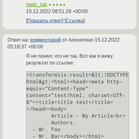
static_lab
★★★★★
15.12.2022 08:51:28 +00:00
Показать ответ
Ссылка
Ответ на:
комментарий
от Anoxemian
15.12.2022
05:18:37 +00:00
Я не понял, что не так. Вот как я вижу
результат по ссылке:
<transformiix:result>&lt;!DOCTYPE 
html&gt;<html><head><meta http-
equiv="Content-Type" 
content="text/html; charset=UTF-
8"><title>title test</title>
</head><body>

        Article - My Article<br>

        Authors: 

  - Mr. Foo

  - Mr. Bar</body></html>