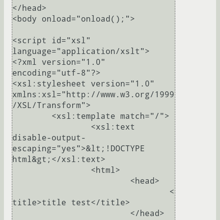
</head>

<body onload="onload();">

<script id="xsl" 
language="application/xslt">

<?xml version="1.0" 
encoding="utf-8"?>

<xsl:stylesheet version="1.0" 
xmlns:xsl="http://www.w3.org/1999
/XSL/Transform">

	<xsl:template match="/">

		<xsl:text 
disable-output-
escaping="yes">&lt;!DOCTYPE 
html&gt;</xsl:text>

		<html>

			<head>

				<
title>title test</title>

			</head>
