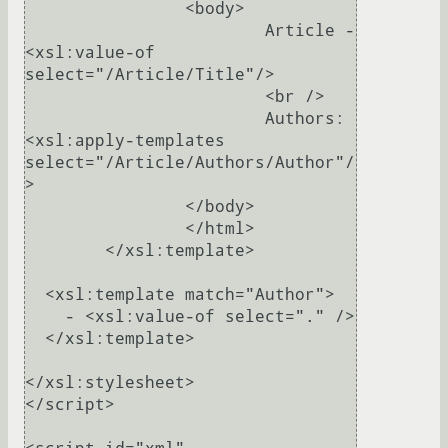
		<body>

			Article - 
<xsl:value-of 
select="/Article/Title"/>

			<br />

			Authors: 
<xsl:apply-templates 
select="/Article/Authors/Author"/
>

		</body>

		</html>

	</xsl:template>

  <xsl:template match="Author">

    - <xsl:value-of select="." />

  </xsl:template>

</xsl:stylesheet>

</script>
