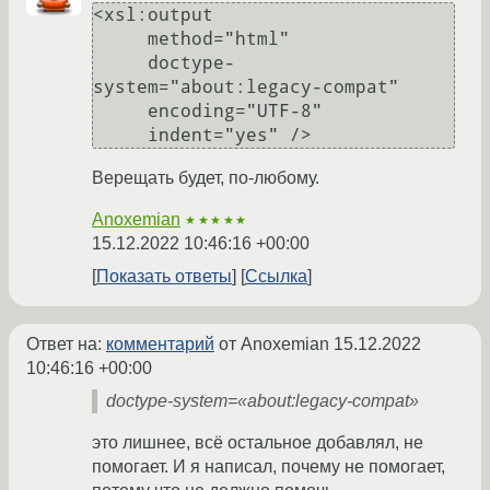
<xsl:output

     method="html"

     doctype-
system="about:legacy-compat"

     encoding="UTF-8"

Верещать будет, по-любому.
Anoxemian
★★★★★
15.12.2022 10:46:16 +00:00
Показать ответы
Ссылка
Ответ на:
комментарий
от Anoxemian
15.12.2022
10:46:16 +00:00
doctype-system=«about:legacy-compat»
это лишнее, всё остальное добавлял, не
помогает. И я написал, почему не помогает,