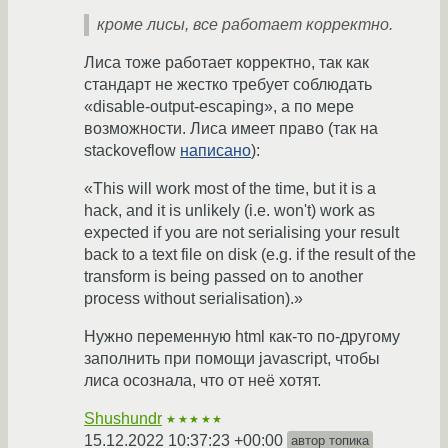
кроме лисы, все работает корректно.
Лиса тоже работает корректно, так как
стандарт не жестко требует соблюдать
«disable-output-escaping», а по мере
возможности. Лиса имеет право (так на
stackoveflow
написано
):
«This will work most of the time, but it is a
hack, and it is unlikely (i.e. won't) work as
expected if you are not serialising your result
back to a text file on disk (e.g. if the result of the
transform is being passed on to another
process without serialisation).»
Нужно переменную html как-то по-другому
заполнить при помощи javascript, чтобы
лиса осознала, что от неё хотят.
Shushundr
★★★★★
15.12.2022 10:37:23 +00:00
автор топика