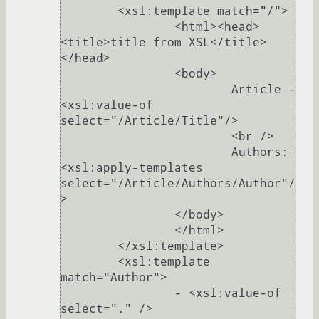
	<xsl:template match="/">

		<html><head>
<title>title from XSL</title>
</head>

		<body>

			Article - 
<xsl:value-of 
select="/Article/Title"/>

			<br />

			Authors: 
<xsl:apply-templates 
select="/Article/Authors/Author"/
>

		</body>

		</html>

	</xsl:template>

	<xsl:template 
match="Author">

		- <xsl:value-of 
select="." />
