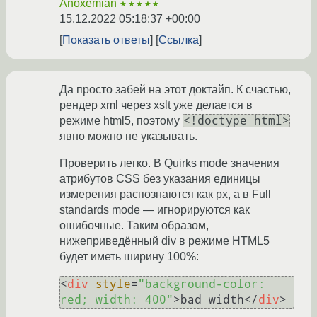
Anoxemian
★★★★★
15.12.2022 05:18:37 +00:00
Показать ответы
Ссылка
Да просто забей на этот доктайп. К счастью,
рендер xml через xslt уже делается в
<!doctype html>
режиме html5, поэтому
явно можно не указывать.
Проверить легко. В Quirks mode значения
атрибутов CSS без указания единицы
измерения распознаются как px, а в Full
standards mode — игнорируются как
ошибочные. Таким образом,
нижеприведённый div в режиме HTML5
будет иметь ширину 100%:
<
div
style
=
"background-color: 
red; width: 400"
>
bad width
</
div
>