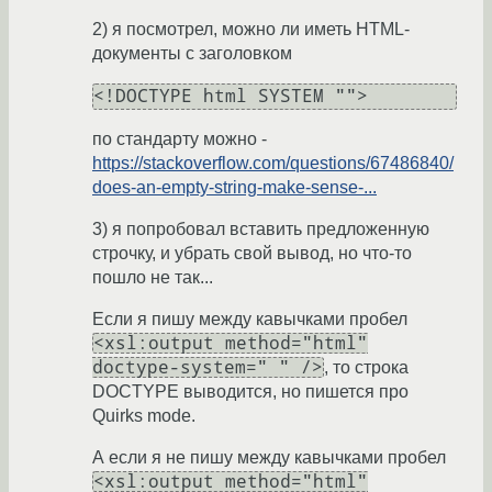
2) я посмотрел, можно ли иметь HTML-
документы с заголовком
<!DOCTYPE html SYSTEM "">
по стандарту можно -
https://stackoverflow.com/questions/67486840/
does-an-empty-string-make-sense-...
3) я попробовал вставить предложенную
строчку, и убрать свой вывод, но что-то
пошло не так...
Если я пишу между кавычками пробел
<xsl:output method="html"
doctype-system=" " />
, то строка
DOCTYPE выводится, но пишется про
Quirks mode.
А если я не пишу между кавычками пробел
<xsl:output method="html"