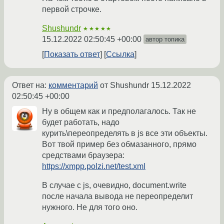
первой строчке.
Shushundr
★★★★★
15.12.2022 02:50:45 +00:00
автор топика
Показать ответ
Ссылка
Ответ на:
комментарий
от Shushundr
15.12.2022
02:50:45 +00:00
Ну в общем как и предполагалось. Так не
будет работать, надо
курить\переопределять в js все эти объекты.
Вот твой пример без обмазанного, прямо
средствами браузера:
https://xmpp.polzi.net/test.xml
В случае с js, очевидно, document.write
после начала вывода не переопределит
нужного. Не для того оно.