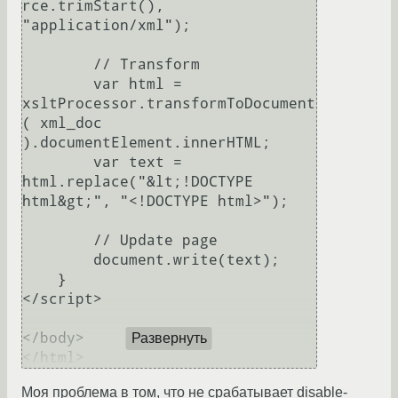
rce.trimStart(), 
"application/xml");

        // Transform

	var html = 
xsltProcessor.transformToDocument
( xml_doc 
).documentElement.innerHTML;

	var text = 
html.replace("&lt;!DOCTYPE 
html&gt;", "<!DOCTYPE html>");

	// Update page

	document.write(text);

    }

</script>

</body>

Развернуть
Моя проблема в том, что не срабатывает disable-