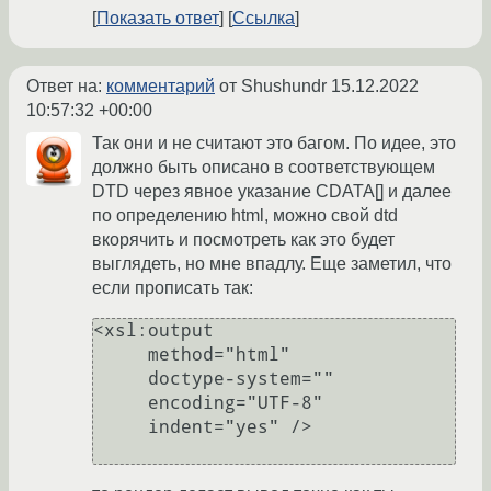
Показать ответ
Ссылка
Ответ на:
комментарий
от Shushundr
15.12.2022
10:57:32 +00:00
Так они и не считают это багом. По идее, это
должно быть описано в соответствующем
DTD через явное указание CDATA[] и далее
по определению html, можно свой dtd
вкорячить и посмотреть как это будет
выглядеть, но мне впадлу. Еще заметил, что
если прописать так:
<xsl:output

     method="html"

     doctype-system=""

     encoding="UTF-8"

     indent="yes" />
