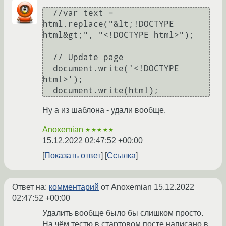
  //var text = 
html.replace("&lt;!DOCTYPE 
html&gt;", "<!DOCTYPE html>");

  // Update page

  document.write('<!DOCTYPE 
html>');

Ну а из шаблона - удали вообще.
Anoxemian
★★★★★
15.12.2022 02:47:52 +00:00
Показать ответ
Ссылка
Ответ на:
комментарий
от Anoxemian
15.12.2022
02:47:52 +00:00
Удалить вообще было бы слишком просто.
На чём тестю в стартовом посте написано в