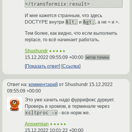
И мне кажется странным, что здесь
&lt;
&gt;
DOCTYPE внутри
и
, а не < и >.
Тем более, как видно, что если выполнить
replace, то всё начинает работать.
Shushundr
★★★★★
15.12.2022 09:55:09 +00:00
автор топика
Показать ответ
Ссылка
Ответ на:
комментарий
от Shushundr
15.12.2022
09:55:09 +00:00
Это уже хачить надо фуррифокс дуркует.
Проверь в хромом, в терминале через
xsltproc -v
- все норм же.
Anoxemian
★★★★★
15.12.2022 10:01:22 +00:00