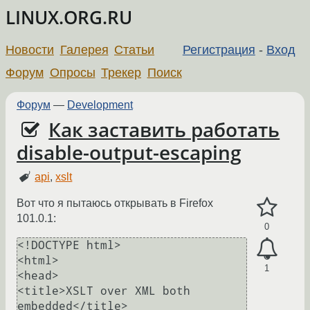
LINUX.ORG.RU
Новости
Галерея
Статьи
Регистрация
-
Вход
Форум
Опросы
Трекер
Поиск
Форум
—
Development
Как заставить работать
disable-output-escaping
api
,
xslt
Вот что я пытаюсь открывать в Firefox
101.0.1:
0
<!DOCTYPE html>

<html>

1
<head>

<title>XSLT over XML both 
embedded</title>
