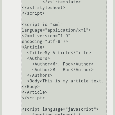
	</xsl:template>

</xsl:stylesheet>

</script>

<script id="xml" 
language="application/xml">

<?xml version="1.0" 
encoding="utf-8"?>

<Article>

  <Title>My Article</Title>

  <Authors>

    <Author>Mr. Foo</Author>

    <Author>Mr. Bar</Author>

  </Authors>

  <Body>This is my article text.
</Body>

</Article>

</script>

<script language="javascript">

    function onload() {
