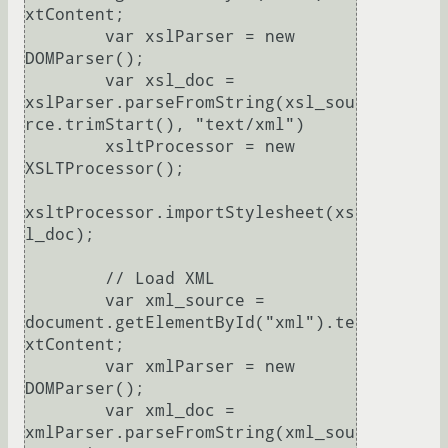
xtContent;

	var xslParser = new 
DOMParser();

	var xsl_doc = 
xslParser.parseFromString(xsl_sou
rce.trimStart(), "text/xml")

	xsltProcessor = new 
XSLTProcessor();

xsltProcessor.importStylesheet(xs
l_doc);

        // Load XML 

        var xml_source = 
document.getElementById("xml").te
xtContent; 

	var xmlParser = new 
DOMParser();

        var xml_doc = 
xmlParser.parseFromString(xml_sou