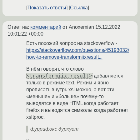
Показать ответы
Ссылка
Ответ на:
комментарий
от Anoxemian
15.12.2022
10:01:22 +00:00
Есть похожий вопрос на stackoverflow -
https://stackoverflow.com/questions/45193032/
how-to-remove-transformiixresult...
В нём говорят, что слово
<transformiix:result>
добавляется
только в режиме text. Режим и явно
прописать внутрь xsl можно, а вот эти
«меньше» и «больше» почему-то
выводятся в виде HTML когда работает
firefox и выводятся символы когда работает
xsltproc.
фуррифокс дуркует