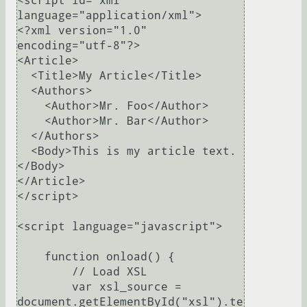
<script id="xml" 
language="application/xml">

<?xml version="1.0" 
encoding="utf-8"?>

<Article>

  <Title>My Article</Title>

  <Authors>

    <Author>Mr. Foo</Author>

    <Author>Mr. Bar</Author>

  </Authors>

  <Body>This is my article text.
</Body>

</Article>

</script>

<script language="javascript">

    function onload() {

        // Load XSL

        var xsl_source = 
document.getElementById("xsl").te