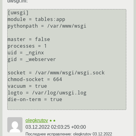
uwsgi.ini:
[uwsgi]

module = tables:app

pythonpath = /var/www/wsgi

master = false

processes = 1

uid = _nginx

gid = _webserver

socket = /var/www/wsgi/wsgi.sock

chmod-socket = 664

vacuum = true

logto = /var/log/uwsgi.log

die-on-term = true

olegkrutov
★★
03.12.2022 02:03:25 +00:00
Последнее исправление: olegkrutov
03.12.2022