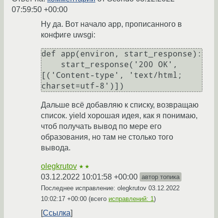
07:59:50 +00:00
Ну да. Вот начало app, прописанного в
конфиге uwsgi:
def app(environ, start_response):

    start_response('200 OK', 
[('Content-type', 'text/html; 
Дальше всё добавляю к списку, возвращаю
список. yield хорошая идея, как я понимаю,
чтоб получать вывод по мере его
образования, но там не столько того
вывода.
olegkrutov
★★
03.12.2022 10:01:58 +00:00
автор топика
Последнее исправление: olegkrutov
03.12.2022
10:02:17 +00:00
(всего
исправлений: 1
)
Ссылка