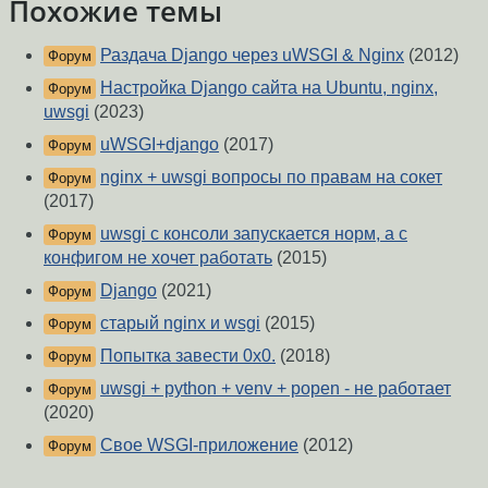
Похожие темы
Раздача Django через uWSGI & Nginx
(2012)
Форум
Настройка Django сайта на Ubuntu, nginx,
Форум
uwsgi
(2023)
uWSGI+django
(2017)
Форум
nginx + uwsgi вопросы по правам на сокет
Форум
(2017)
uwsgi c консоли запускается норм, а с
Форум
конфигом не хочет работать
(2015)
Django
(2021)
Форум
старый nginx и wsgi
(2015)
Форум
Попытка завести 0x0.
(2018)
Форум
uwsgi + python + venv + popen - не работает
Форум
(2020)
Свое WSGI-приложение
(2012)
Форум