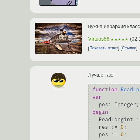
нужна иерархия класс
Virtuos86
(
02.
★★★★★
Показать ответ
Ссылка
Лучше так:
function
ReadLo
var
begin
  ReadLongint := False;

  res := 
0
;

  pos := 
0
;
