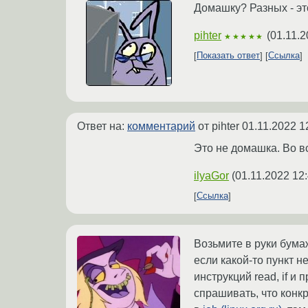
Домашку? Разных - эт
pihter
(
01.11.2
★★★★★
Показать ответ
Ссылка
Ответ на:
комментарий
от pihter
01.11.2022 1
Это не домашка. Во в
ilyaGor
(
01.11.2022 12
Ссылка
Возьмите в руки бума
если какой-то пункт н
инструкций read, if и
спрашивать, что конк