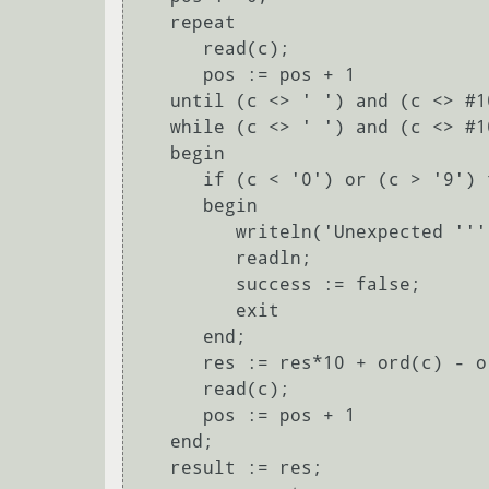
   repeat

      read(c);

      pos := pos + 1

   until (c <> ' ') and (c <> #10);

   while (c <> ' ') and (c <> #10) do

   begin

      if (c < '0') or (c > '9') then

      begin

	 writeln('Unexpected ''', c, ''''' in pos: ', pos);

	 readln;

	 success := false;

	 exit

      end;

      res := res*10 + ord(c) - ord('0');

      read(c);

      pos := pos + 1

   end;

   result := res;
