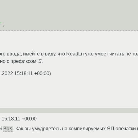
'
го ввода, имейте в виду, что ReadLn уже умеет читать не т
но с префиксом '$'.
1.2022 15:18:11 +00:00
)
 15:18:11 +00:00
Pos
ой
. Как вы умудряетесь на компилируемых ЯП опечатки 