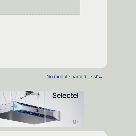
No module named '_ssl'
→