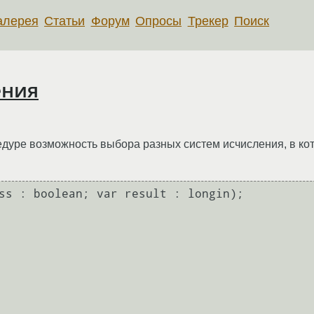
алерея
Статьи
Форум
Опросы
Трекер
Поиск
ения
едуре возможность выбора разных систем исчисления, в ко
ss : boolean; var result : longin);
