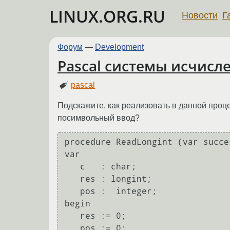
LINUX.ORG.RU
Новости
Г
Форум
—
Development
Pascal системы исчисл
pascal
Подскажите, как реализовать в данной проц
посимвольный ввод?
procedure ReadLongint (var succe
var

   c   : char;

   res : longint;

   pos :  integer;

begin

   res := 0;

   pos := 0;
