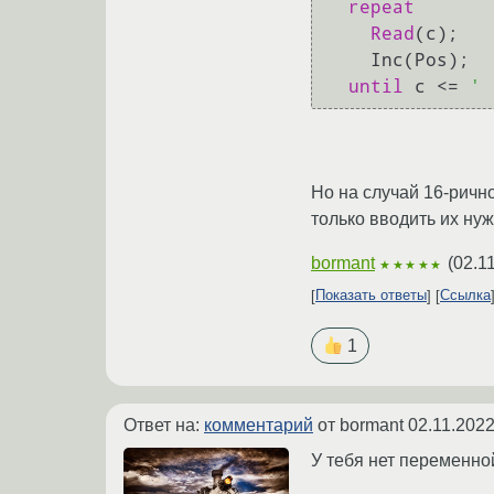
repeat
Read
(c);

    Inc(Pos);

until
 c <= 
' 
Но на случай 16-рично
только вводить их нуж
bormant
(
02.1
★★★★★
Показать ответы
Ссылка
1
Ответ на:
комментарий
от bormant
02.11.2022
У тебя нет переменн