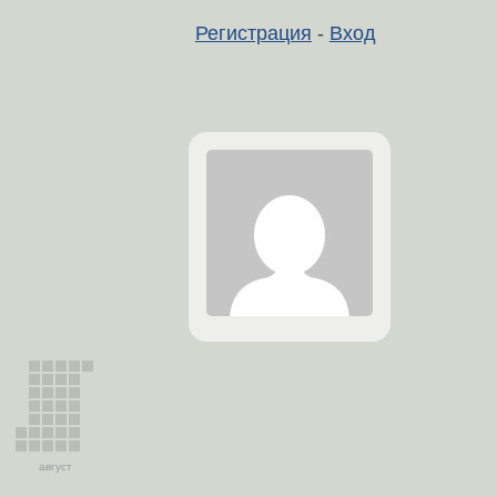
Регистрация
-
Вход
август