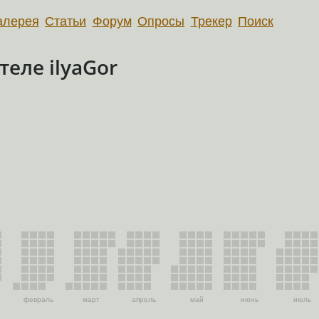
алерея
Статьи
Форум
Опросы
Трекер
Поиск
еле ilyaGor
февраль
март
апрель
май
июнь
июль