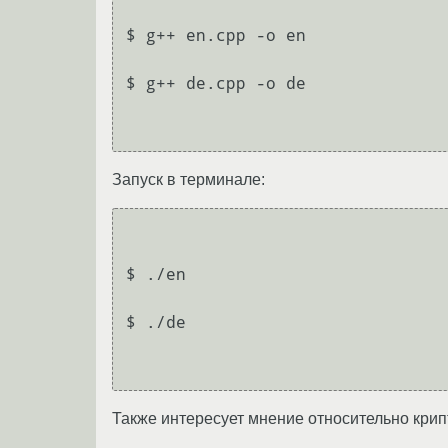
$ g++ en.cpp -o en

$ g++ de.cpp -o de

Запуск в терминале:
$ ./en

$ ./de

Также интересует мнение относительно крип