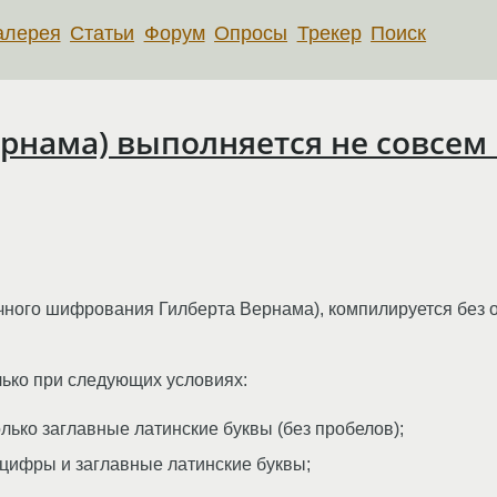
алерея
Статьи
Форум
Опросы
Трекер
Поиск
ернама) выполняется не совсем 
чного шифрования Гилберта Вернама), компилируется без о
ько при следующих условиях:
лько заглавные латинские буквы (без пробелов);
 цифры и заглавные латинские буквы;