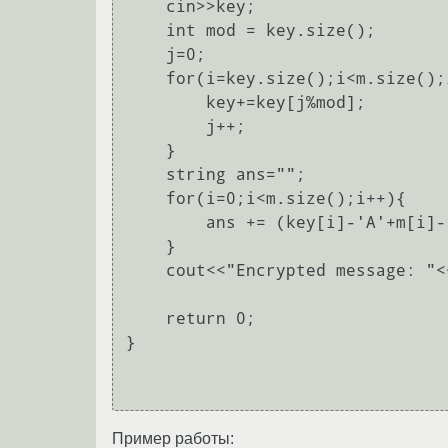
    cin>>key;

    int mod = key.size();

    j=0;

    for(i=key.size();i<m.size();i++){

        key+=key[j%mod];

        j++;

    }

    string ans="";

    for(i=0;i<m.size();i++){

        ans += (key[i]-'A'+m[i]-'A')%26+'A';

    }

    cout<<"Encrypted message: "<<ans<<'\n';

    return 0;

}

Пример работы: