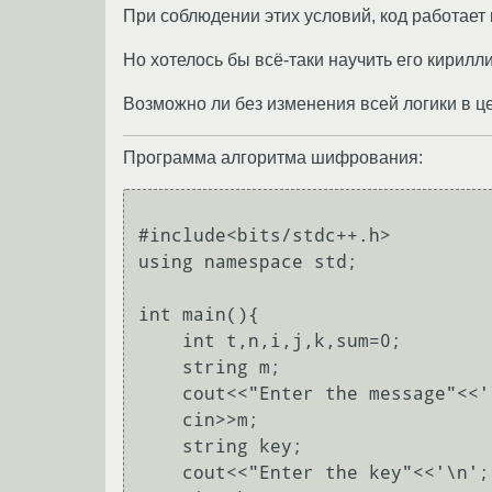
При соблюдении этих условий, код работает 
Но хотелось бы всё-таки научить его кирилли
Возможно ли без изменения всей логики в це
Программа алгоритма шифрования:
#include<bits/stdc++.h>

using namespace std;

int main(){

    int t,n,i,j,k,sum=0;

    string m;

    cout<<"Enter the message"<<'\n';

    cin>>m;

    string key;

    cout<<"Enter the key"<<'\n';
