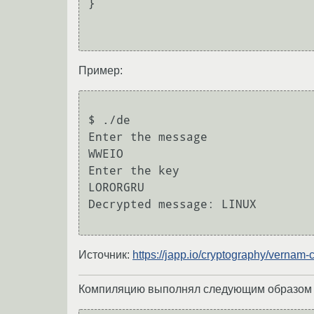
}

Пример:
$ ./de

Enter the message

WWEIO

Enter the key

LORORGRU

Decrypted message: LINUX

Источник:
https://japp.io/cryptography/vernam-
Компиляцию выполнял следующим образом (