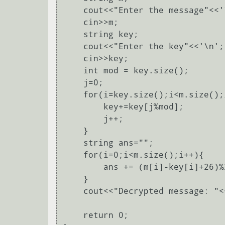
    cout<<"Enter the message"<<'\n';

    cin>>m;

    string key;

    cout<<"Enter the key"<<'\n';

    cin>>key;

    int mod = key.size();

    j=0;

    for(i=key.size();i<m.size();i++){

        key+=key[j%mod];

        j++;

    }

    string ans="";

    for(i=0;i<m.size();i++){

        ans += (m[i]-key[i]+26)%26+'A';

    }

    cout<<"Decrypted message: "<<ans<<'\n';

    return 0;
