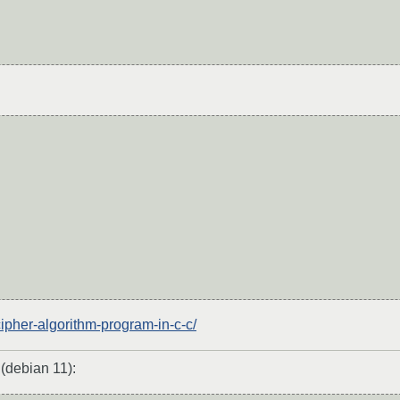
cipher-algorithm-program-in-c-c/
debian 11):