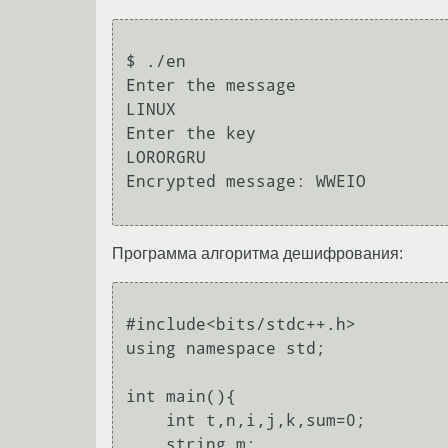
$ ./en

Enter the message

LINUX    

Enter the key

LORORGRU

Encrypted message: WWEIO

Программа алгоритма дешифрования:
#include<bits/stdc++.h>

using namespace std;

int main(){

    int t,n,i,j,k,sum=0;

    string m;
