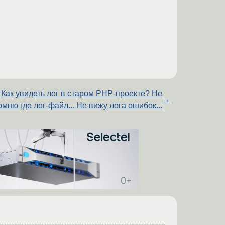
Как увидеть лог в старом PHP-проекте? Не
→
омню где лог-файл... Не вижу лога ошибок...