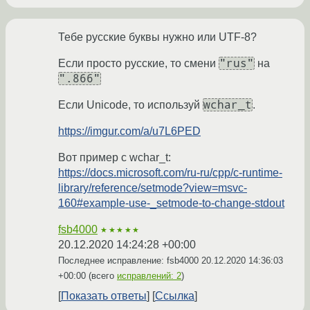
Тебе русские буквы нужно или UTF-8?
"rus"
Если просто русские, то смени
на
".866"
wchar_t
Если Unicode, то используй
.
https://imgur.com/a/u7L6PED
Вот пример с wchar_t:
https://docs.microsoft.com/ru-ru/cpp/c-runtime-
library/reference/setmode?view=msvc-
160#example-use-_setmode-to-change-stdout
fsb4000
★★★★★
20.12.2020 14:24:28 +00:00
Последнее исправление: fsb4000
20.12.2020 14:36:03
+00:00
(всего
исправлений: 2
)
Показать ответы
Ссылка