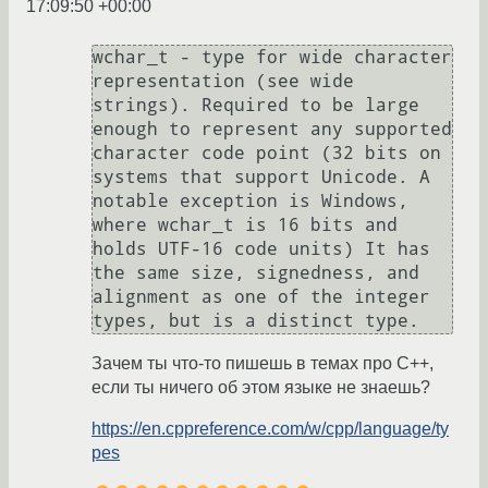
17:09:50 +00:00
wchar_t - type for wide character 
representation (see wide 
strings). Required to be large 
enough to represent any supported 
character code point (32 bits on 
systems that support Unicode. A 
notable exception is Windows, 
where wchar_t is 16 bits and 
holds UTF-16 code units) It has 
the same size, signedness, and 
alignment as one of the integer 
Зачем ты что-то пишешь в темах про С++,
если ты ничего об этом языке не знаешь?
https://en.cppreference.com/w/cpp/language/ty
pes