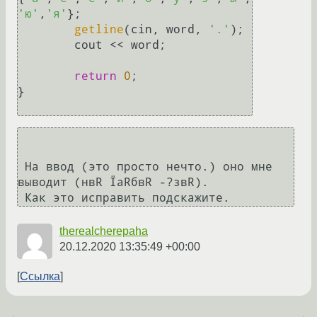
'ю'
,
'я'
};

getline
(cin, word, 
'.'
);

	cout << word;

return
0
;

} 

 На ввод (это просто нечто.) оно мне 
выводит (нвR ЇаRбвR -?звR).

 Как это исправить подскажите.
therealcherepaha
20.12.2020 13:35:49 +00:00
Ссылка
←
→