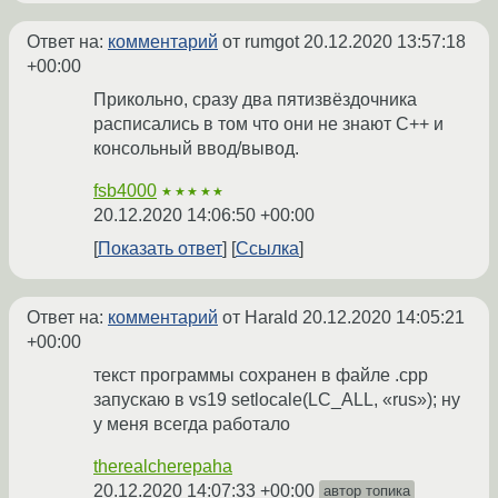
Ответ на:
комментарий
от rumgot
20.12.2020 13:57:18
+00:00
Прикольно, сразу два пятизвёздочника
расписались в том что они не знают С++ и
консольный ввод/вывод.
fsb4000
★★★★★
20.12.2020 14:06:50 +00:00
Показать ответ
Ссылка
Ответ на:
комментарий
от Harald
20.12.2020 14:05:21
+00:00
текст программы сохранен в файле .cpp
запускаю в vs19 setlocale(LC_ALL, «rus»); ну
у меня всегда работало
therealcherepaha
20.12.2020 14:07:33 +00:00
автор топика