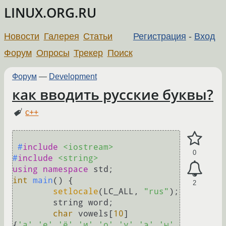
LINUX.ORG.RU
Новости
Галерея
Статьи
Регистрация
-
Вход
Форум
Опросы
Трекер
Поиск
Форум
—
Development
как вводить русские буквы?
c++
#
include
<iostream>
0
#
include
<string>
using
namespace
int
main
()
{

2
setlocale
(LC_ALL, 
"rus"
);

	string word;

char
 vowels[
10
]
{
'а'
,
'е'
,
'ё'
,
'и'
,
'о'
,
'у'
,
'э'
,
'ы'
,