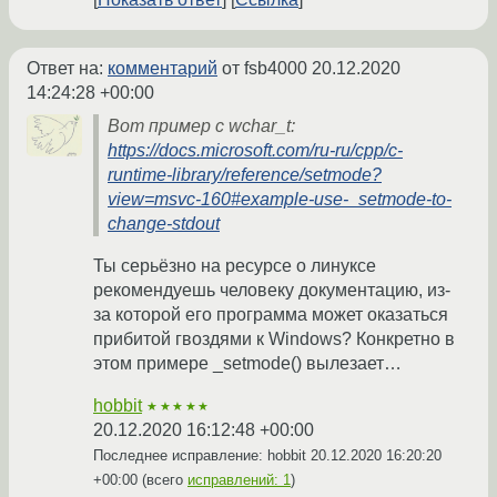
Ответ на:
комментарий
от fsb4000
20.12.2020
14:24:28 +00:00
Вот пример с wchar_t:
https://docs.microsoft.com/ru-ru/cpp/c-
runtime-library/reference/setmode?
view=msvc-160#example-use-_setmode-to-
change-stdout
Ты серьёзно на ресурсе о линуксе
рекомендуешь человеку документацию, из-
за которой его программа может оказаться
прибитой гвоздями к Windows? Конкретно в
этом примере _setmode() вылезает…
hobbit
★★★★★
20.12.2020 16:12:48 +00:00
Последнее исправление: hobbit
20.12.2020 16:20:20
+00:00
(всего
исправлений: 1
)