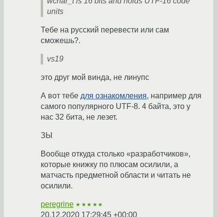
wchar_t is 16 bits and holds UTF-16 code
units
Тебе на русский перевести или сам
сможешь?.
vs19
это друг мой винда, не линупс
А вот тебе
для ознакомления
, например для
самого популярного UTF-8. 4 байта, это у
нас 32 бита, не лезет.
ЗЫ
Вообще откуда столько «разработчиков»,
которые книжку по плюсам осилили, а
матчасть предметной области и читать не
осилили.
peregrine
★★★★★
20.12.2020 17:29:45 +00:00