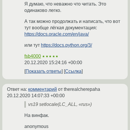
Я думаю, что неважно что читать. Это
одинаково легко.
А так можно продолжать и написать, что вот
тут вообще лёгкая документация:
https://docs.oracle.com/en/java/
или тут
https://docs.python.org/3/
fsb4000
★★★★★
20.12.2020 15:24:16 +00:00
Показать ответы
Ссылка
Ответ на:
комментарий
от therealcherepaha
20.12.2020 14:07:33 +00:00
vs19 setlocale(LC_ALL, «rus»)
На винфак.
anonymous