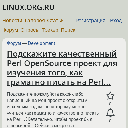
LINUX.ORG.RU
Новости
Галерея
Статьи
Регистрация
-
Вход
Форум
Опросы
Трекер
Поиск
Форум
—
Development
Подскажите качественный
Perl OpenSource проект для
изучения того, как
граматно писать на Perl...
Подскажите пожалуйста какой-либо
написнный на Perl проект с открытым
0
исходным кодом, по которому можно
учиться как граматно и качественно писать
на Perl... Желательно, чтобы проект был
0
ещё живой... Сейчас смотрю на