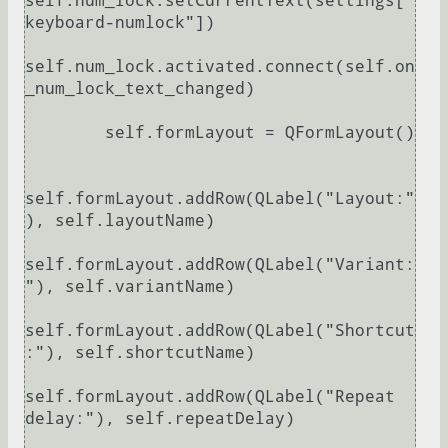
self.num_lock.setCurrentText(settings["
keyboard-numlock"])

self.num_lock.activated.connect(self.on
_num_lock_text_changed)

        self.formLayout = QFormLayout()

self.formLayout.addRow(QLabel("Layout:"
), self.layoutName)

self.formLayout.addRow(QLabel("Variant:
"), self.variantName)

self.formLayout.addRow(QLabel("Shortcut
:"), self.shortcutName)

self.formLayout.addRow(QLabel("Repeat 
delay:"), self.repeatDelay)
