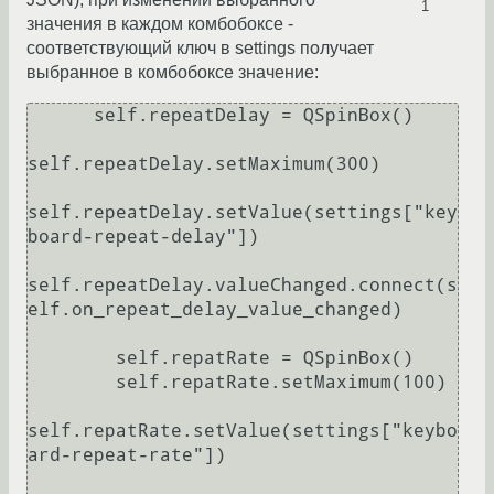
1
значения в каждом комбобоксе -
соответствующий ключ в settings получает
выбранное в комбобоксе значение:
      self.repeatDelay = QSpinBox()

self.repeatDelay.setMaximum(300)

self.repeatDelay.setValue(settings["key
board-repeat-delay"])

self.repeatDelay.valueChanged.connect(s
elf.on_repeat_delay_value_changed)

        self.repatRate = QSpinBox()

        self.repatRate.setMaximum(100)

self.repatRate.setValue(settings["keybo
ard-repeat-rate"])
