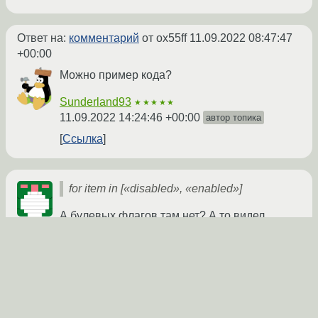
Ответ на:
комментарий
от ox55ff
11.09.2022 08:47:47
+00:00
Можно пример кода?
Sunderland93
★★★★★
11.09.2022 14:24:46 +00:00
автор топика
Ссылка
for item in [«disabled», «enabled»]
А булевых флагов там нет? А то видел
if x in (True, "true",
перлы типа
"True", "TRUE"):
upcFrost
★★★★★
11.09.2022 14:49:28 +00:00
Ссылка