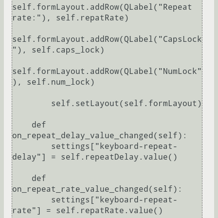
self.formLayout.addRow(QLabel("Repeat 
rate:"), self.repatRate)

self.formLayout.addRow(QLabel("CapsLock
"), self.caps_lock)

self.formLayout.addRow(QLabel("NumLock"
), self.num_lock)

        self.setLayout(self.formLayout)

    def 
on_repeat_delay_value_changed(self):

        settings["keyboard-repeat-
delay"] = self.repeatDelay.value()

    def 
on_repeat_rate_value_changed(self):

        settings["keyboard-repeat-
rate"] = self.repatRate.value()
