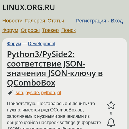
LINUX.ORG.RU
Новости
Галерея
Статьи
Регистрация
-
Вход
Форум
Опросы
Трекер
Поиск
Форум
—
Development
Python3/PySide2:
соответствие JSON-
значения JSON-ключу в
QComboBox
json
,
pyside
,
python
,
qt
Приветствую. Постараюсь объяснить что
нужно: имеется ряд QComboBox'ов,
0
заполняемых нужными значениями из
общего файла настроек settings (в формате
JSON), при изменении выбранного