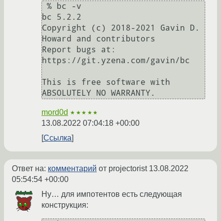
 % bc -v

bc 5.2.2

Copyright (c) 2018-2021 Gavin D. 
Howard and contributors

Report bugs at: 
https://git.yzena.com/gavin/bc

This is free software with 
mord0d
★★★★★
13.08.2022 07:04:18 +00:00
Ссылка
Ответ на:
комментарий
от projectorist
13.08.2022
05:54:54 +00:00
Ну… для импотентов есть следующая
конструкция: