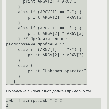
       print ARGV[2] + ARGV[3]

     }

     else if (ARGV[1] == "-") {

         print ARGV[2] - ARGV[3]

     }

     else if (ARGV[1] == "*") {

         print ARGV[2] * ARGV[3]

     } /* Приблизительное 
расположение проблемы */

     else if (ARGV[1] == "/") {

         print ARGV[2] / ARGV[3]

     }

     else {

         print "Unknown operator"

     }

По задумке выполняться должен примерно так:
awk -f script.awk * 2 2

4
