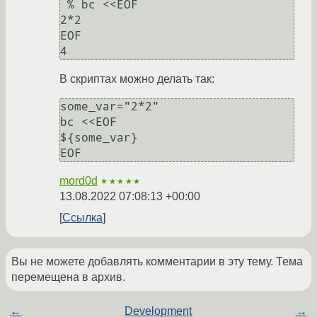
 % bc <<EOF

2*2

EOF

В скриптах можно делать так:
some_var="2*2"

bc <<EOF

${some_var}

mord0d
★★★★★
13.08.2022 07:08:13 +00:00
Ссылка
Вы не можете добавлять комментарии в эту тему. Тема
перемещена в архив.
←
Development
→