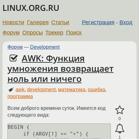
LINUX.ORG.RU
Новости
Галерея
Статьи
Регистрация
-
Вход
Форум
Опросы
Трекер
Поиск
Форум
—
Development
AWK: Функция
умножения возвращает
ноль или ничего
awk
,
development
,
математика
,
ошибка
,
программа
Всем доброго времени суток. Имеется код
следующего вида:
0
BEGIN {

     if (ARGV[1] == "+") {

1