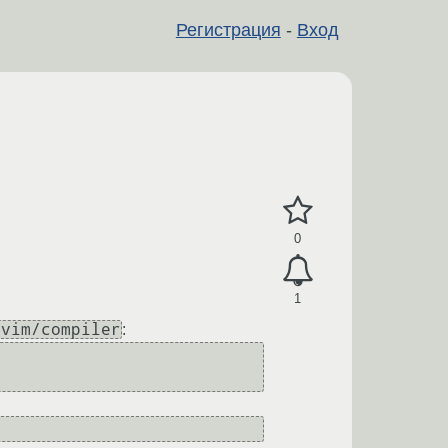
Регистрация
-
Вход
0
1
.vim/compiler
: