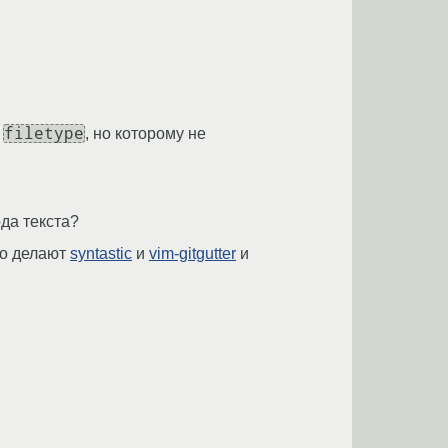
filetype
ь
, но которому не
да текста?
это делают
syntastic
и
vim-gitgutter
и