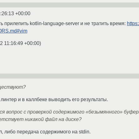
:26:13 +00:00
 прилепить kotlin-language-server и не тратить время:
https
TORS.md#vim
2 11:16:49 +00:00
)
уществуют?
линтер и в каллбеке выводить его результаты.
я вопрос с проверкой содержимого «безымянного» буфера, 
етствует никакой файл на диске?
 либо передача содержимого на stdin.