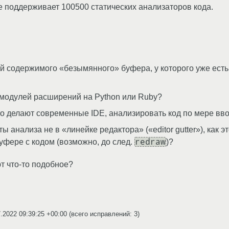
же поддерживает 100500 статических анализаторов кода.
й содержимого «безымянного» буфера, у которого уже ест
 модулей расширений на Python или Ruby?
то делают современные IDE, анализировать код по мере вво
 анализа не в «линейке редактора» («editor gutter»), как 
redraw
буфере с кодом (возможно, до след.
)?
т что-то подобное?
7.2022 09:39:25 +00:00
(всего исправлений: 3)