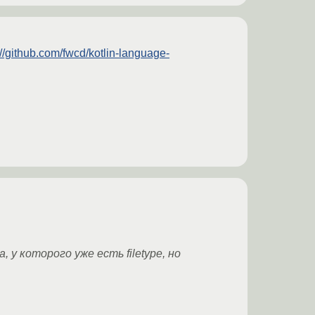
://github.com/fwcd/kotlin-language-
у которого уже есть filetype, но