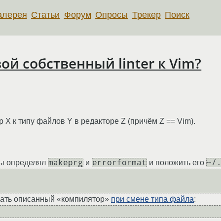
алерея
Статьи
Форум
Опросы
Трекер
Поиск
ой собственный linter к Vim?
 X к типу файлов Y в редакторе Z (причём Z == Vim).
makeprg
errorformat
~/
 бы определял
и
и положить его
чать описанный «компилятор»
при смене типа файла
: