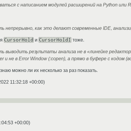
аться с написанием модулей расширений на Python или 
ь непрерывно, как это делают современные IDE, анализи
CursorHold
CursorHoldI
ия
и
тоже.
ь выводить результаты анализа не в «линейке редактора» 
utter и не в Error Window (:copen), а прямо в буфере с кодом (
знаю можно ли их несколько за раз показать.
2022 11:32:18 +00:00
)
:04:53 +00:00
)