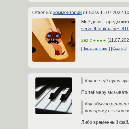
Ответ на:
комментарий
от Bass
11.07.2022 10
Моё дело – предложить
server/blob/main/EDI
zezic
(
11.07.202
★★★★
Показать ответ
Ссылка
Какие ещё пути с
По таймеру вызывать 
Как обычно решаетс
которому не соотв
Либо временный файл,