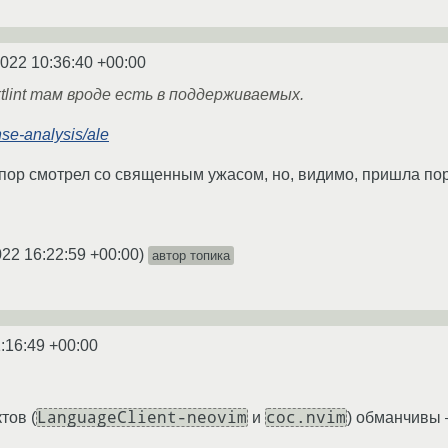
2022 10:36:40 +00:00
tlint там вроде есть в поддерживаемых.
nse-analysis/ale
 пор смотрел со священным ужасом, но, видимо, пришла пор
022 16:22:59 +00:00
)
автор топика
:16:49 +00:00
LanguageClient-neovim
coc.nvim
тов (
и
) обманчивы –