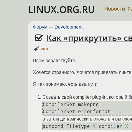
LINUX.ORG.RU
Новости
Г
Форум
—
Development
Как «прикрутить» св
vim
Всем здравствуйте.
Хочется странного. Хочется привязать линтер
Я так понимаю, есть два пути:
Создать свой compiler plug-in, который
CompilerSet makeprg
=
...

CompilerSet errorformat
=
а затем динамически включать и выклю
autocmd Filetype 
Y
 compiler 
X