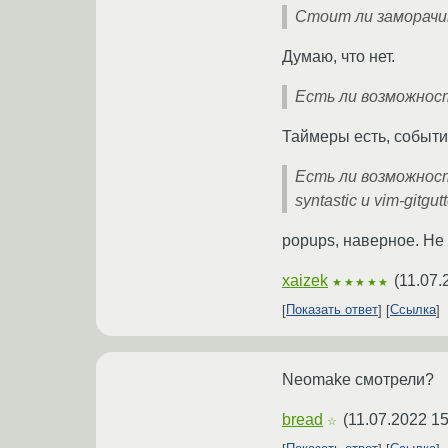
Стоит ли заморачив
Думаю, что нет.
Есть ли возможност
Таймеры есть, событ
Есть ли возможност
syntastic и vim-gitg
popups, наверное. Не 
xaizek
(
11.07.
★★★★★
Показать ответ
Ссылка
Neomake смотрели?
bread
(
11.07.2022 15
☆