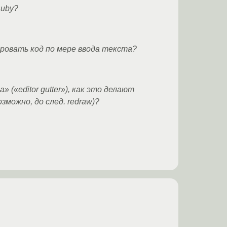
Ruby?
ровать код по мере ввода текста?
(«editor gutter»), как это делают
возможно, до след. redraw)?