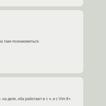
а таки познакомиться.
 на деле, оба работают в т. ч. и с Vim 8+.