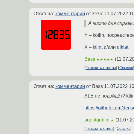
Ответ на:
комментарий
от zezic
11.07.2022 10
А чисто для справки
Y – kotlin, посредств
X –
ktlint
и/или
diktat
.
Bass
(
11.07.2
★★★★★
Показать ответы
Ссылка
Ответ на:
комментарий
от Bass
11.07.2022 10
ALE не подойдёт? ktli
https://github.com/dens
agentgoblin
(
11.07.2
★
Показать ответ
Ссылка