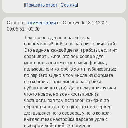
Показать ответ
Ссылка
Ответ на:
комментарий
от Clockwork
13.12.2021
09:05:51 +00:00
Тем что он сделан в расчёте на
современный веб, а не на доисторический.
Это видно в каждой детали работы, если их
сравнивать. Апач это веб-сервер для
многопользовательского мейнфрейма,
пользователи которого хотят публиковаться
по http (это видно в том числе из формата
его конфига - там именно настройки
публикации по сути). Да, к нему прикрутили
что-то новое, но всё - костылями (в
частности, пхп там вставлен как фильтр
обработки текстов). nginx это веб-сервер
для выделенного сервера, у него конфиг
выглядит как настройка парсера урла с
выбором действий. Это именно