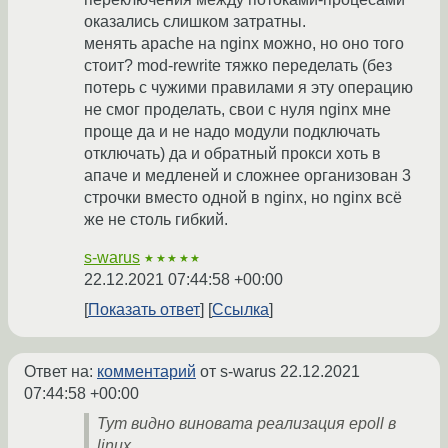
оказались слишком затратны.
менять apache на nginx можно, но оно того
стоит? mod-rewrite тяжко переделать (без
потерь с чужими правилами я эту операцию
не смог проделать, свои с нуля nginx мне
проще да и не надо модули подключать
отключать) да и обратный прокси хоть в
апаче и медленей и сложнее организован 3
строчки вместо одной в nginx, но nginx всё
же не столь гибкий.
s-warus
★★★★★
22.12.2021 07:44:58 +00:00
Показать ответ
Ссылка
Ответ на:
комментарий
от s-warus
22.12.2021
07:44:58 +00:00
Тут видно виновата реализация epoll в
linux