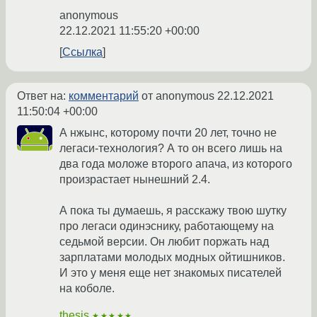
anonymous
22.12.2021 11:55:20 +00:00
Ссылка
Ответ на:
комментарий
от anonymous
22.12.2021
11:50:04 +00:00
А нжынс, которому почти 20 лет, точно не
легаси-технология? А то он всего лишь на
два года моложе второго апача, из которого
произрастает нынешний 2.4.
А пока ты думаешь, я расскажу твою шутку
про легаси одинэснику, работающему на
седьмой версии. Он любит поржать над
зарплатами молодых модных ойтишников.
И это у меня еще нет знакомых писателей
на коболе.
thesis
★★★★★