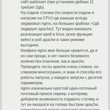
сайт работает (при установке дебиан 11
требует 2gb).
На отдаче статики (по скорости отдачи и
нагрузке на CPU) где раньше всегда
лидировал nginx, на больших файлах >1gb
лидирует apache2. Тут видно виновата
реализация epoll в linux, posix функции
select и poll apache в таких режиме
выгоднее.
Конфиги nginx мне больше нравятся, да и
он сам проще, и нет такого безумного
количества плагинов, как в apache.
Проводить тесты apache очень сложно, он
слишком многогранен, я знаю 4 способа его
работы-запуска, у каждого запуска с десяток
параметров.
nginx изначально простой одно-поточный
почтовый-прокси сервер, к которому
добавили возможность отдавать статику, и
тут он оказался на голову быстрее apache,
переключения между потоками-процесами