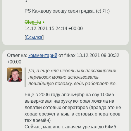
PS Каждому овощу своя грядка. (c) Я :)
Oleg_Iu
★
14.12.2021 15:24:14 +00:00
Ссылка
Ответ на:
комментарий
от firkax
13.12.2021 09:30:32
+00:00
Да, а ещё для небольших пассажирских
перевозок можно использовать
лошадиную повозку, ведь работает же.
Ещё в 2006 году апачь+php на озу 100мб
выдерживал нагрузку которая ложила на
лопатки сотовых операторов (правда это не
хорактерезует апачь, а сотовых операторов
тех времён)
Сейчас, машине с апачем урезал до 64мб