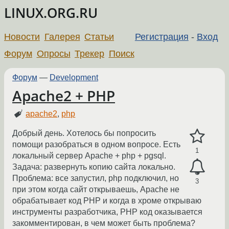
LINUX.ORG.RU
Новости
Галерея
Статьи
Регистрация
-
Вход
Форум
Опросы
Трекер
Поиск
Форум
—
Development
Apache2 + PHP
apache2
,
php
Добрый день. Хотелось бы попросить
помощи разобраться в одном вопросе. Есть
1
локальный сервер Apache + php + pgsql.
Задача: развернуть копию сайта локально.
Проблема: все запустил, php подключил, но
3
при этом когда сайт открываешь, Apache не
обрабатывает код PHP и когда в хроме открываю
инструменты разработчика, PHP код оказывается
закомментирован, в чем может быть проблема?