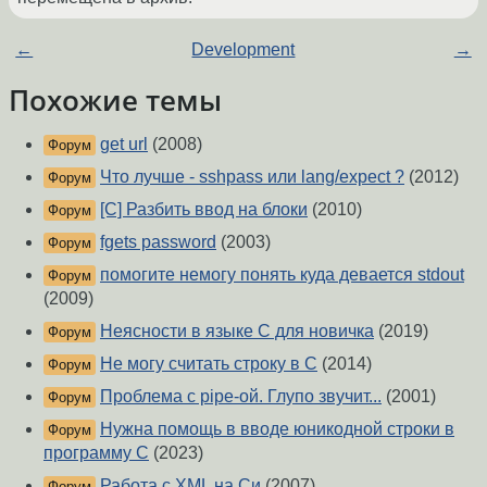
←
Development
→
Похожие темы
get url
(2008)
Форум
Что лучше - sshpass или lang/expect ?
(2012)
Форум
[C] Разбить ввод на блоки
(2010)
Форум
fgets password
(2003)
Форум
помогите немогу понять куда девается stdout
Форум
(2009)
Неясности в языке C для новичка
(2019)
Форум
Не могу считать строку в C
(2014)
Форум
Проблема с pipe-ой. Глупо звучит...
(2001)
Форум
Нужна помощь в вводе юникодной строки в
Форум
программу C
(2023)
Работа с XML на Си
(2007)
Форум