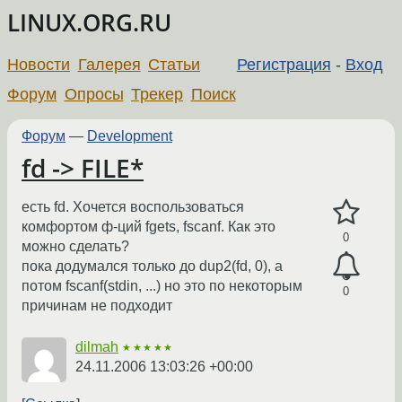
LINUX.ORG.RU
Новости
Галерея
Статьи
Регистрация
-
Вход
Форум
Опросы
Трекер
Поиск
Форум
—
Development
fd -> FILE*
есть fd. Хочется воспользоваться
комфортом ф-ций fgets, fscanf. Как это
0
можно сделать?
пока додумался только до dup2(fd, 0), а
потом fscanf(stdin, ...) но это по некоторым
0
причинам не подходит
dilmah
★★★★★
24.11.2006 13:03:26 +00:00