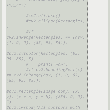
img_res)
#cv2.ellipse()
#cv2.ellipse(Rectangles, 
)
#if 
cv2.inRange(Rectangles) == (hsv, 
(1, 0, 0), (85, 95, 85)):
#cv2.cvtColor(Rectangles, (85, 
95, 85), 5)
#    print("wow")
#if cv2.boundingRect(c) 
== cv2.inRange(hsv, (1, 0, 0), 
(85, 95, 85)):
#cv2.rectangle(image_copy, (x, 
y), (x + w, y + h), (255, 0, 0), 
5)
#cv2.imshow('All contours with 