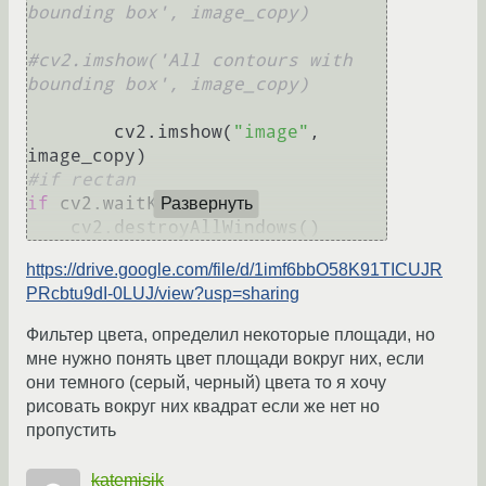
bounding box', image_copy)
#cv2.imshow('All contours with 
bounding box', image_copy)
        cv2.imshow(
"image"
, 
#if rectan
if
 cv2.waitKey(
0
):

Развернуть
https://drive.google.com/file/d/1imf6bbO58K91TICUJR
PRcbtu9dI-0LUJ/view?usp=sharing
Фильтер цвета, определил некоторые площади, но
мне нужно понять цвет площади вокруг них, если
они темного (серый, черный) цвета то я хочу
рисовать вокруг них квадрат если же нет но
пропустить
katemisik