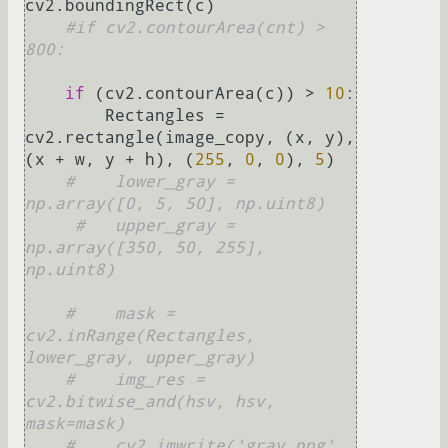
cv2.boundingRect(c)

#if cv2.contourArea(cnt) > 
800:
if
 (cv2.contourArea(c)) > 
10
:

        Rectangles = 
cv2.rectangle(image_copy, (x, y), 
(x + w, y + h), (
255
, 
0
, 
0
), 
5
)

#    lower_gray = 
np.array([0, 5, 50], np.uint8)
#   upper_gray = 
np.array([350, 50, 255], 
np.uint8)
#    mask = 
cv2.inRange(Rectangles, 
lower_gray, upper_gray)
#    img_res = 
cv2.bitwise_and(hsv, hsv, 
mask=mask)
#    cv2.imwrite('gray.png', 