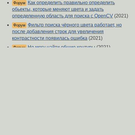
Как определить правильно определить
Форум
обьекты, которые меняют цвета и задать
определенную область для поиска c OpenCV
(2021)
Фильтр поиска чёрного цвета работает, но
Форум
после добавления строк для увеличения
контрастности появилась ошибка
(2021)
Не могу найти общие контуры
(2021)
Форум
OpenCV: Как найти средний(mean, average)
Форум
цвет внутри контура?
(2021)
проблема с Tuple из картинок и break тоже не
Форум
работает.
(2021)
Хочу добавить фильтр размера для
Форум
обнаружения красно-оранжевых обьектов
(2021)
При поиске пересечений (Intersections),
Форум
возникает ошибка: operands could not be broadcast
together with shapes (384,) (73,)
(2021)