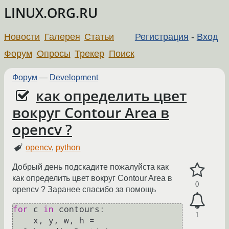
LINUX.ORG.RU
Новости
Галерея
Статьи
Регистрация
-
Вход
Форум
Опросы
Трекер
Поиск
Форум
—
Development
как определить цвет
вокруг Contour Area в
openсv ?
opencv
,
python
Добрый день подскадите пожалуйста как
как определить цвет вокруг Contour Area в
0
openсv ? Заранее спасибо за помощь
for
 c 
in
 contours:

1
    x, y, w, h = 