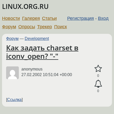
LINUX.ORG.RU
Новости
Галерея
Статьи
Регистрация
-
Вход
Форум
Опросы
Трекер
Поиск
Форум
—
Development
Как задать charset в
iconv_open? "-"
anonymous
27.02.2002 10:51:04 +00:00
0
0
Ссылка
←
→