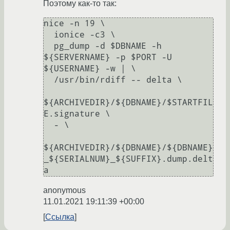
Поэтому как-то так:
nice -n 19 \

  ionice -c3 \

  pg_dump -d $DBNAME -h 
${SERVERNAME} -p $PORT -U 
${USERNAME} -w | \

  /usr/bin/rdiff -- delta \

${ARCHIVEDIR}/${DBNAME}/$STARTFIL
E.signature \

  - \

${ARCHIVEDIR}/${DBNAME}/${DBNAME}
_${SERIALNUM}_${SUFFIX}.dump.delt
anonymous
11.01.2021 19:11:39 +00:00
Ссылка