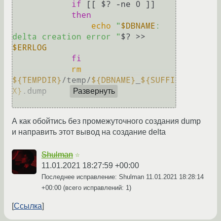
if
 [[ $? -ne 0 ]]

then
echo
"
$DBNAME
: 
delta creation error "
$? >> 
$ERRLOG
fi
rm
${TEMPDIR}
/temp/
${DBNAME}
_
${SUFFI
X}
.dump

Развернуть
А как обойтись без промежуточного создания dump
и направить этот вывод на создание delta
Shulman
☆
11.01.2021 18:27:59 +00:00
Последнее исправление: Shulman
11.01.2021 18:28:14
+00:00
(всего исправлений: 1)
Ссылка