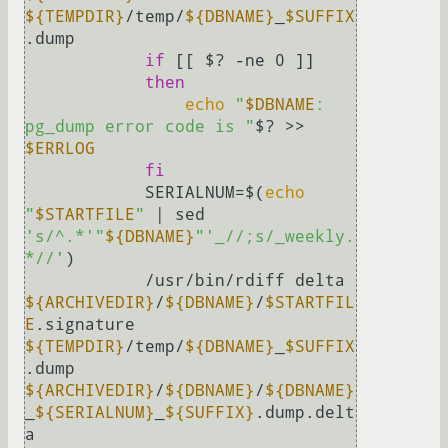
${TEMPDIR}
/temp/
${DBNAME}
_
$SUFFIX
.dump

if
 [[ $? -ne 0 ]]

then
echo
"
$DBNAME
: 
pg_dump error code is "
$? >> 
$ERRLOG
fi
            SERIALNUM=$(
echo
"
$STARTFILE
"
 | sed 
's/^.*'
"
${DBNAME}
"
'_//;s/_weekly.
*//'
)

            /usr/bin/rdiff delta 
${ARCHIVEDIR}
/
${DBNAME}
/
$STARTFIL
E
.signature 
${TEMPDIR}
/temp/
${DBNAME}
_
$SUFFIX
.dump  
${ARCHIVEDIR}
/
${DBNAME}
/
${DBNAME}
_
${SERIALNUM}
_
${SUFFIX}
.dump.delt
a
