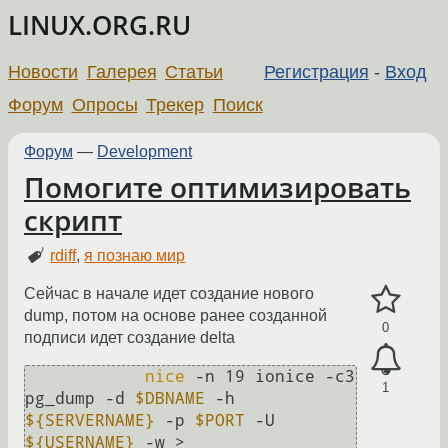
LINUX.ORG.RU
Новости
Галерея
Статьи
Регистрация
-
Вход
Форум
Опросы
Трекер
Поиск
Форум
—
Development
Помогите оптимизировать
скрипт
rdiff
,
я познаю мир
Сейчас в начале идет создание нового
dump, потом на основе ранее созданной
0
подписи идет создание delta
nice
 -n 19 ionice -c3 
1
pg_dump -d 
$DBNAME
 -h 
${SERVERNAME}
 -p 
$PORT
 -U 
${USERNAME}
 -w > 