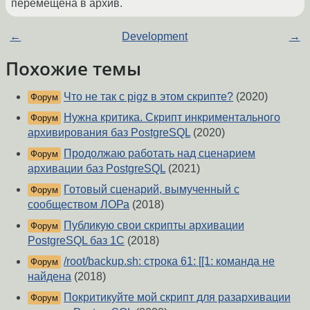
перемещена в архив.
←
Development
→
Похожие темы
Что не так с pigz в этом скрипте?
(2020)
Форум
Нужна критика. Скрипт инкриментального
Форум
архивирования баз PostgreSQL
(2020)
Продолжаю работать над сценарием
Форум
архивации баз PostgreSQL
(2021)
Готовый сценарий, вымученный с
Форум
сообществом ЛОРа
(2018)
Публикую свои скрипты архивации
Форум
PostgreSQL баз 1С
(2018)
/root/backup.sh: строка 61: [[1: команда не
Форум
найдена
(2018)
Покритикуйте мой скрипт для разархивации
Форум