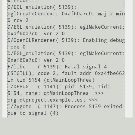
without...

D/EGL_emulation( 5139): 
eglCreateContext: 0xaf60a7c0: maj 2 min 
0 rcv 2

D/EGL_emulation( 5139): eglMakeCurrent: 
0xaf60a7c0: ver 2 0

D/OpenGLRenderer( 5139): Enabling debug 
mode 0

D/EGL_emulation( 5139): eglMakeCurrent: 
0xaf60a7c0: ver 2 0

F/libc    ( 5139): Fatal signal 4 
(SIGILL), code 2, fault addr 0xa4fbe662 
in tid 5154 (qtMainLoopThrea)

I/DEBUG   ( 1141): pid: 5139, tid: 
5154, name: qtMainLoopThrea  >>> 
org.qtproject.example.test <<<

I/Zygote  ( 1147): Process 5139 exited 
due to signal (4)

W/libprocessgroup( 1495): failed to 
open 
/acct/uid_10053/pid_5139/cgroup.procs: 