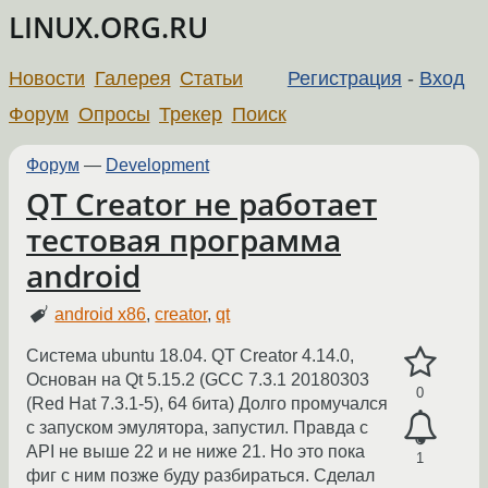
LINUX.ORG.RU
Новости
Галерея
Статьи
Регистрация
-
Вход
Форум
Опросы
Трекер
Поиск
Форум
—
Development
QT Creator не работает
тестовая программа
android
android x86
,
creator
,
qt
Система ubuntu 18.04. QT Creator 4.14.0,
Основан на Qt 5.15.2 (GCC 7.3.1 20180303
0
(Red Hat 7.3.1-5), 64 бита) Долго промучался
с запуском эмулятора, запустил. Правда с
API не выше 22 и не ниже 21. Но это пока
1
фиг с ним позже буду разбираться. Сделал