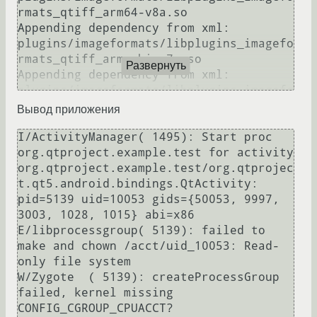
Развернуть
Вывод приложения
I/ActivityManager( 1495): Start proc 
org.qtproject.example.test for activity 
org.qtproject.example.test/org.qtprojec
t.qt5.android.bindings.QtActivity: 
pid=5139 uid=10053 gids={50053, 9997, 
3003, 1028, 1015} abi=x86

E/libprocessgroup( 5139): failed to 
make and chown /acct/uid_10053: Read-
only file system

W/Zygote  ( 5139): createProcessGroup 
failed, kernel missing 
CONFIG_CGROUP_CPUACCT?
