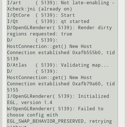
I/art     ( 5139): Not late-enabling -
Xcheck:jni (already on)

I/QtCore  ( 5139): Start

I/Qt      ( 5139): qt started

D/OpenGLRenderer( 5139): Render dirty 
regions requested: true

D/        ( 5139): 
HostConnection::get() New Host 
Connection established 0xafb555b0, tid 
5139

D/Atlas   ( 5139): Validating map...

D/        ( 5139): 
HostConnection::get() New Host 
Connection established 0xafb79a60, tid 
5155

I/OpenGLRenderer( 5139): Initialized 
EGL, version 1.4

W/OpenGLRenderer( 5139): Failed to 
choose config with 
EGL_SWAP_BEHAVIOR_PRESERVED, retrying 