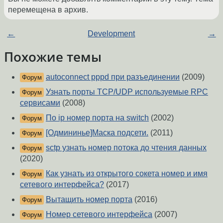
перемещена в архив.
←
Development
→
Похожие темы
autoconnect pppd при разъединении
(2009)
Форум
Узнать порты TCP/UDP используемые RPC
Форум
сервисами
(2008)
По ip номер порта на switch
(2002)
Форум
[Одмининье]Маска подсети.
(2011)
Форум
sctp узнать номер потока до чтения данных
Форум
(2020)
Как узнать из открытого сокета номер и имя
Форум
сетевого интерфейса?
(2017)
Вытащить номер порта
(2016)
Форум
Номер сетевого интерфейса
(2007)
Форум