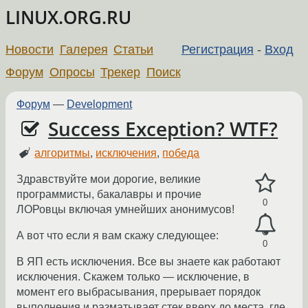
LINUX.ORG.RU
Новости
Галерея
Статьи
Регистрация
-
Вход
Форум
Опросы
Трекер
Поиск
Форум
—
Development
Success Exception? WTF?
алгоритмы
,
исключения
,
победа
Здравствуйте мои дорогие, великие
программисты, бакалавры и прочие
0
ЛОРовцы включая умнейших анонимусов!
А вот что если я вам скажу следующее:
0
В ЯП есть исключения. Все вы знаете как работают
исключения. Скажем только — исключение, в
момент его выбрасывания, прерывает порядок
выполнения и разматывает стек вверх до места, где