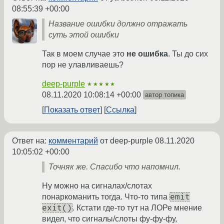
08:55:39 +00:00
Название ошибки должно отражать
суть этой ошибки
Так в моем случае это
не ошибка
. Ты до сих
пор не улавливаешь?
deep-purple
★★★★★
08.11.2020 10:08:14 +00:00
автор топика
Показать ответ
Ссылка
Ответ на:
комментарий
от deep-purple
08.11.2020
10:05:02 +00:00
Точняк же. Спасибо что напомнил.
Ну можно на сигналах/слотах
emit
понаркоманить тогда. Что-то типа
exit()
. Кстати где-то тут на ЛОРе мнение
видел, что сигналы/слоты фу-фу-фу,