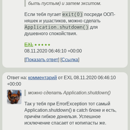
быть пустым) и затем экситом.
exit(0)
Если тебя пугает
посреди ООП-
няшек и ушастиков, можно сделать
Application.shutdown()
для
душевного спокойствия.
EXL
★★★★★
08.11.2020 06:46:10 +00:00
Показать ответ
Ссылка
Ответ на:
комментарий
от EXL
08.11.2020 06:46:10
+00:00
можно сделать Application.shutdown()
Так у тебя при ErrorException тот самый
Application.shutdown() в catch блоке и есть,
причём гибкое донельзя. Успешное
исключение спасает от копипасты же.