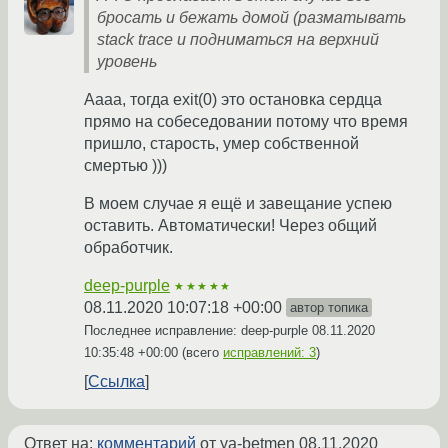
бросать и бежать домой (разматывать
stack trace и подниматься на верхний
уровень
Аааа, тогда exit(0) это остановка сердца
прямо на собеседовании потому что время
пришло, старость, умер собственной
смертью )))
В моем случае я ещё и завещание успею
оставить. Автоматически! Через общий
обработчик.
deep-purple
★★★★★
08.11.2020 10:07:18 +00:00
автор топика
Последнее исправление: deep-purple
08.11.2020
10:35:48 +00:00
(всего
исправлений: 3
)
Ссылка
Ответ на:
комментарий
от ya-betmen
08.11.2020