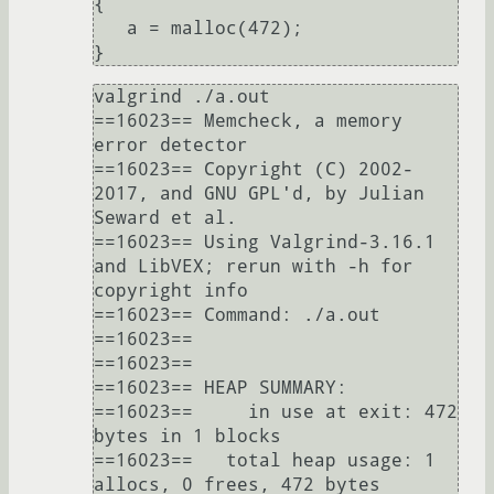
{

   a = malloc(472);

valgrind ./a.out 

==16023== Memcheck, a memory 
error detector

==16023== Copyright (C) 2002-
2017, and GNU GPL'd, by Julian 
Seward et al.

==16023== Using Valgrind-3.16.1 
and LibVEX; rerun with -h for 
copyright info

==16023== Command: ./a.out

==16023== 

==16023== 

==16023== HEAP SUMMARY:

==16023==     in use at exit: 472 
bytes in 1 blocks

==16023==   total heap usage: 1 
allocs, 0 frees, 472 bytes 