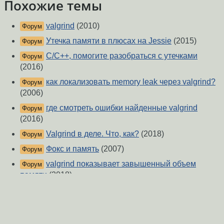
Похожие темы
valgrind
(2010)
Форум
Утечка памяти в плюсах на Jessie
(2015)
Форум
C/C++, помогите разобраться с утечками
Форум
(2016)
как локализовать memory leak через valgrind?
Форум
(2006)
где смотреть ошибки найденные valgrind
Форум
(2016)
Valgrind в деле. Что, как?
(2018)
Форум
Фокс и память
(2007)
Форум
valgrind показывает завышенный объем
Форум
памяти
(2018)
Xlib: memory leaks
(2021)
Форум
Как корректно освободить ресурсы snd_pcm?
Форум
(2015)