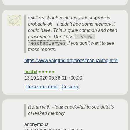
«still reachable» means your program is
probably ok – it didn’t free some memory it
could have. This is quite common and often
--show-
reasonable. Don’t use
reachable=yes
if you don’t want to see
these reports.
https://www.valgrind.org/docs/manual/faq.html
hobbit
★★★★★
13.10.2020 05:36:01 +00:00
Показать ответ
Ссылка
Rerun with --leak-check=full to see details
of leaked memory
anonymous