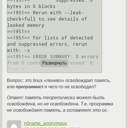
==1951==         suppressed: 0 
bytes in 0 blocks

==1951== Rerun with --leak-
check=full to see details of 
leaked memory

==1951== 

==1951== For lists of detected 
and suppressed errors, rerun 
with: -s

==1951== ERROR SUMMARY: 0 errors 
from 0 contexts (suppressed: 0 
Развернуть
Вопрос: это linux «лениво» освобождает память,
или
программист
я чего-то не освободил?
Ответ: память теоретически может быть
освобождена, но не освобождена. Т.е. программа
не освобождает память, а оставляет это ос.
n0name_anonymous