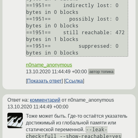
==1951==    indirectly lost: 0 
bytes in 0 blocks

==1951==      possibly lost: 0 
bytes in 0 blocks

==1951==    still reachable: 472 
bytes in 1 blocks

==1951==         suppressed: 0 
n0name_anonymous
13.10.2020 11:44:49 +00:00
автор топика
Показать ответ
Ссылка
Ответ на:
комментарий
от n0name_anonymous
13.10.2020 11:44:49 +00:00
Тоже может быть. Где-то остаётся указатель
достижимый из глобальной памяти или
--leak-
статической переменной.
check=full --show-reachable=yes