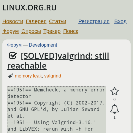
LINUX.ORG.RU
Новости
Галерея
Статьи
Регистрация
-
Вход
Форум
Опросы
Трекер
Поиск
Форум
—
Development
[SOLVED]valgrind: still
reachable
memory leak
,
valgrind
==1951== Memcheck, a memory error 
detector

0
==1951== Copyright (C) 2002-2017, 
and GNU GPL'd, by Julian Seward 
et al.

1
==1951== Using Valgrind-3.16.1 
and LibVEX; rerun with -h for 