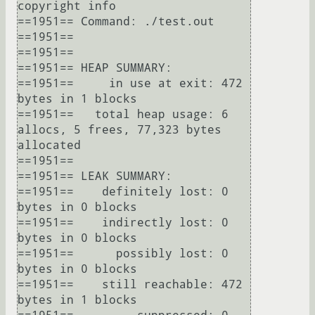
copyright info

==1951== Command: ./test.out

==1951== 

==1951== 

==1951== HEAP SUMMARY:

==1951==     in use at exit: 472 
bytes in 1 blocks

==1951==   total heap usage: 6 
allocs, 5 frees, 77,323 bytes 
allocated

==1951== 

==1951== LEAK SUMMARY:

==1951==    definitely lost: 0 
bytes in 0 blocks

==1951==    indirectly lost: 0 
bytes in 0 blocks

==1951==      possibly lost: 0 
bytes in 0 blocks

==1951==    still reachable: 472 
bytes in 1 blocks
