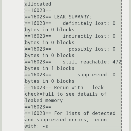
allocated

==16023== 

==16023== LEAK SUMMARY:

==16023==    definitely lost: 0 
bytes in 0 blocks

==16023==    indirectly lost: 0 
bytes in 0 blocks

==16023==      possibly lost: 0 
bytes in 0 blocks

==16023==    still reachable: 472 
bytes in 1 blocks

==16023==         suppressed: 0 
bytes in 0 blocks

==16023== Rerun with --leak-
check=full to see details of 
leaked memory

==16023== 

==16023== For lists of detected 
and suppressed errors, rerun 
with: -s
