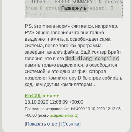
==16023== ERROR SUMMARY: 0 errors 
from 0 contexts (suppressed: 0 
Развернуть
P.S. это «типа норм» считается, например,
PVS-Studio говорили что они только
выделяют память, а освобождает сама
система, после того как программа
завершит анализ файла. Ещё Уолтер Брайт
dmd dlang compiler
говорил, что в его
память только выделяется, а освободится
системой, и это одна из фич, которая
позволяет компилятору D быстрее собирать
код, чем другим компиляторам…
fsb4000
★★★★★
13.10.2020 12:08:09 +00:00
Последнее исправление: fsb4000
13.10.2020 12:12:03
+00:00
(всего
исправлений: 1
)
Показать ответ
Ссылка