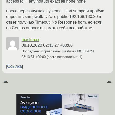
access rg "" any noauth exact all none none
после перезапускаю systemctl start snmpd и пробую
опросить snmpwalk -v2c -c public 192.168.130.20 в
ответ получаю Timeout: No Response from, но если
на Centos опросить самого себя все работает.
maslonax
08.10.2020 02:43:27 +00:00
Последнее исправление: maslonax
08.10.2020
03:13:51 +00:00
(всего исправлений: 1)
Ссылка
←
→