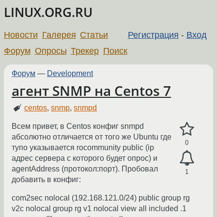
LINUX.ORG.RU
Новости
Галерея
Статьи
Регистрация
-
Вход
Форум
Опросы
Трекер
Поиск
Форум
—
Development
агент SNMP на Centos 7
centos
,
snmp
,
snmpd
Всем привет, в Centos конфиг snmpd
абсолютно отличается от того же Ubuntu где
0
тупо указывается rocommunity public (ip
адрес сервера с которого будет опрос) и
agentAddress (протокол:порт). Пробовал
1
добавить в конфиг:
com2sec nolocal (192.168.121.0/24) public group rg
v2c nolocal group rg v1 nolocal view all included .1