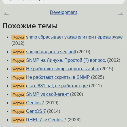
←
Development
→
Похожие темы
snmp сбрасывает указатели при перезагрузке
Форум
(2012)
snmpd падает в segfault
(2010)
Форум
SNMP на Линухе. Простой (?) вопрос.
(2002)
Форум
Не работают snmp запросы zabbix
(2015)
Форум
Не работают скрипты в SNMP
(2025)
Форум
cisco 881 nat, не работает gre
(2011)
Форум
SNMP vs свой-агент
(2020)
Форум
Centos 7
(2019)
Форум
CentOS 7
(2014)
Форум
RHEL 7 -> Centos 7
(2023)
Форум