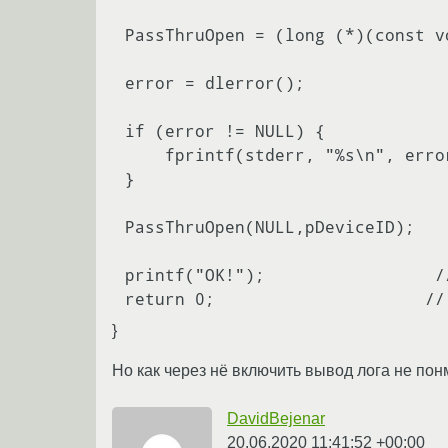
PassThruOpen = (long (*)(const v
error = dlerror();

if (error != NULL) {

    fprintf(stderr, "%s\n", error);

}

PassThruOpen(NULL,pDeviceID);

printf("OK!");                 /
}
Но как через нё включить вывод лога не пон
DavidBejenar
20.06.2020 11:41:52 +00:00