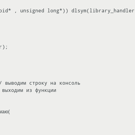
oid* , unsigned long*)) dlsym(library_handler
/ выводим строку на консоль

маю(