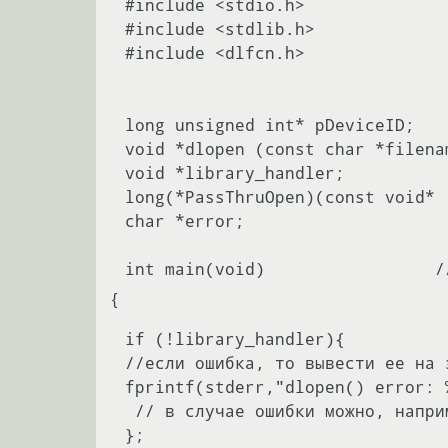
#include <stdio.h>

#include <stdlib.h>   

#include <dlfcn.h>

long unsigned int* pDeviceID;

void *dlopen (const char *filenam
void *library_handler;

long(*PassThruOpen)(const void* 
char *error;

{
if (!library_handler){

//если ошибка, то вывести ее на э
fprintf(stderr,"dlopen() error: 
 // в случае ошибки можно, например, закончить работу программы

};
