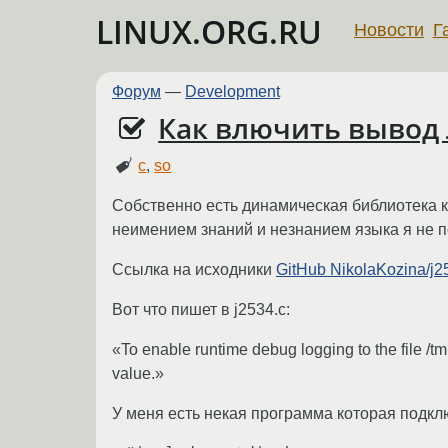
LINUX.ORG.RU
Новости
Г
Форум
—
Development
Как влючить вывод
c
,
so
Собственно есть динамическая библиотека к
неимением знаний и незнанием языка я не п
Ссылка на исходники
GitHub NikolaKozina/j2
Вот что пишет в j2534.с:
«To enable runtime debug logging to the file /
value.»
У меня есть некая программа которая подкл