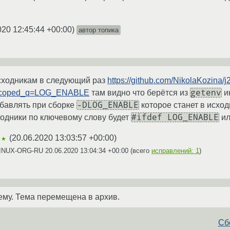
020 12:45:44 +00:00
)
автор топика
исходникам в следующий раз
https://github.com/NikolaKozina/
getenv
coped_q=LOG_ENABLE
там видно что берётся из
и
-DLOG_ENABLE
бавлять при сборке
которое станет в исхо
#ifdef LOG_ENABLE
ходники по ключевому слову будет
и
(
20.06.2020 13:03:57 +00:00
)
★★
 LINUX-ORG-RU
20.06.2020 13:04:34 +00:00
(всего
исправлений: 1
)
ему. Тема перемещена в архив.
Сбо