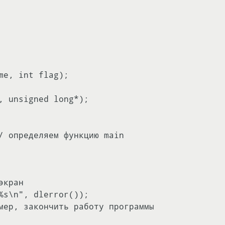
e, int flag);

, unsigned long*);

кран

%s\n", dlerror());
