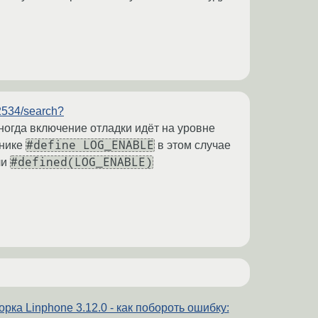
j2534/search?
ногда включение отладки идёт на уровне
#define LOG_ENABLE
днике
в этом случае
#defined(LOG_ENABLE)
ли
рка Linphone 3.12.0 - как побороть ошибку: