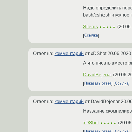
Надо определить пере
bash/csh/zsh -нужное 
Silerus
(
20.06
★★★★★
Ссылка
Ответ на:
комментарий
от xDShot
20.06.2020
А что писать вместо 
DavidBejenar
(
20.06.2
Показать ответ
Ссылка
Ответ на:
комментарий
от DavidBejenar
20.0
Название скомпилирв
xDShot
(
20.06
★★★★★
Показать ответ
Ссылка