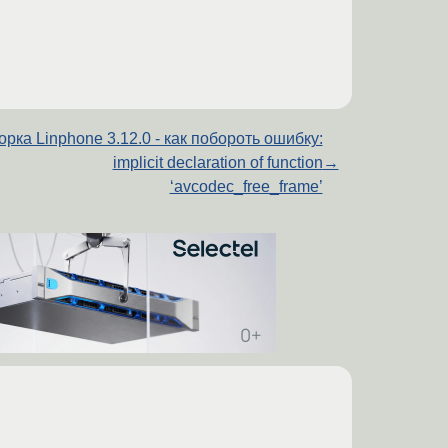
рка Linphone 3.12.0 - как побороть ошибку:
implicit declaration of function
→
‘avcodec_free_frame’