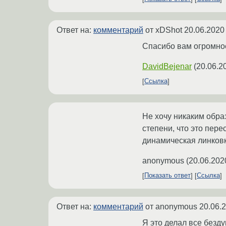
Ответ на:
комментарий
от xDShot
20.06.2020
Спасибо вам огромное
DavidBejenar
(
20.06.2
Ссылка
Не хочу никаким обра
степени, что это пер
динамическая линковк
anonymous
(
20.06.202
Показать ответ
Ссылка
Ответ на:
комментарий
от anonymous
20.06.
Я это делал все безд