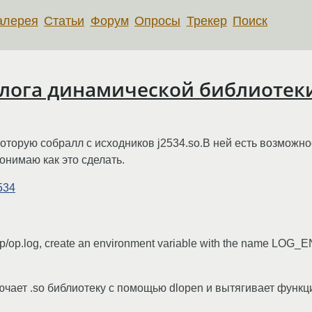
алерея
Статьи
Форум
Опросы
Трекер
Поиск
 лога динамической библиотек
оторую собралл с исходников j2534.so.В ней есть возможно
онимаю как это сделать.
534
tmp/op.log, create an environment variable with the name LOG_E
ючает .so библиотеку с помощью dlopen и вытягивает функц