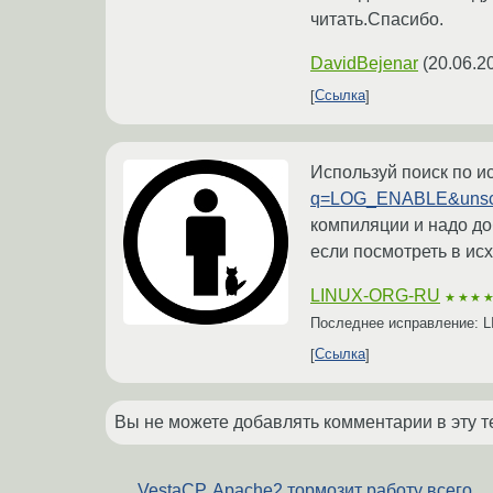
читать.Спасибо.
DavidBejenar
(
20.06.2
Ссылка
Используй поиск по 
q=LOG_ENABLE&uns
компиляции и надо до
если посмотреть в ис
LINUX-ORG-RU
★★★
Последнее исправление:
Ссылка
Вы не можете добавлять комментарии в эту т
VestaCP. Apache2 тормозит работу всего