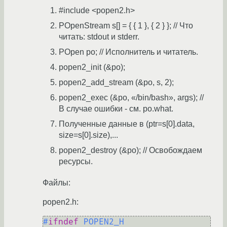
#include <popen2.h>
POpenStream s[] = { { 1 }, { 2 } }; // Что
читать: stdout и stderr.
POpen po; // Исполнитель и читатель.
popen2_init (&po);
popen2_add_stream (&po, s, 2);
popen2_exec (&po, «/bin/bash», args); //
В случае ошибки - см. po.what.
Полученные данные в (ptr=s[0].data,
size=s[0].size),...
popen2_destroy (&po); // Освобождаем
ресурсы.
Файлы:
popen2.h:
#
ifndef
 POPEN2_H