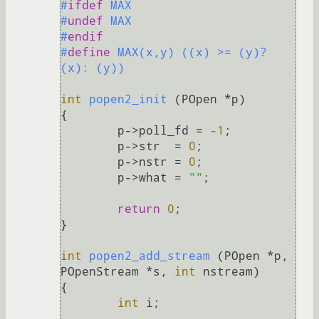
#
ifdef
 MAX
#
undef
 MAX
#
endif
#
define
 MAX(x,y) ((x) >= (y)? 
(x): (y))
int
popen2_init
(POpen *p)
{

	p->poll_fd = 
-1
;

	p->str  = 
0
;

	p->nstr = 
0
;

	p->what = 
""
;

return
0
;

}

int
popen2_add_stream
(POpen *p, 
POpenStream *s, 
int
 nstream)
{

int
 i;
