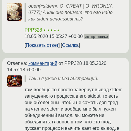
open(«stderr», O_CREAT | O_WRONLY,
0777); А как оно поймет что его надо
как stderr использовать?
PPP328
★★★★★
18.05.2020 15:05:27 +00:00
автор топика
Показать ответ
Ссылка
Ответ на:
комментарий
от PPP328
18.05.2020
14:57:18 +00:00
Так и я умею и без абстракций.
там вообще-то просто завернут вывод stderr
запущенного процесса в его stdout, то есть
они об’еденены, чтобы не сажать доп тред
на чтение stderr. и вообще мне был нужен
объединенный вывод. вы можете не
обьединять. главное в том, что этот код
пускает процесс и вычитывает его вывод, в