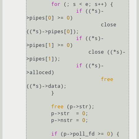
for
 (; s < e; s++) {

if
 ((*s)-
>pipes[
0
] >= 
0
)

			close 
((*s)->pipes[
0
]);

if
 ((*s)-
>pipes[
1
] >= 
0
)

		    close ((*s)-
>pipes[
1
]);

if
 ((*s)-
>alloced)

free
((*s)->data);

	}

free
 (p->str);

	p->str  = 
0
;

	p->nstr = 
0
;

if
 (p->poll_fd >= 
0
) {
