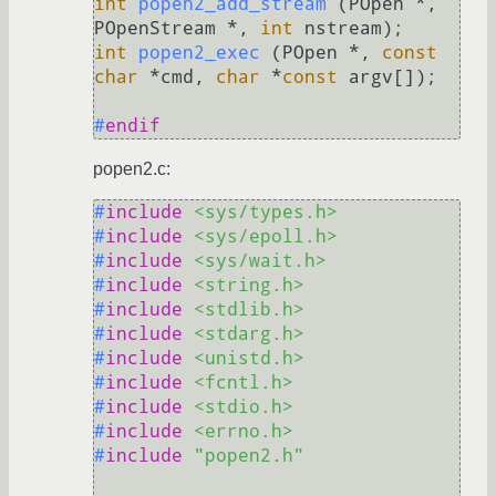
int
popen2_add_stream
(POpen *, 
POpenStream *, 
int
 nstream)
int
popen2_exec
(POpen *, 
const
char
 *cmd, 
char
 *
const
 argv[])
;

#
endif
popen2.c:
#
include
<sys/types.h>
#
include
<sys/epoll.h>
#
include
<sys/wait.h>
#
include
<string.h>
#
include
<stdlib.h>
#
include
<stdarg.h>
#
include
<unistd.h>
#
include
<fcntl.h>
#
include
<stdio.h>
#
include
<errno.h>
#
include
"popen2.h"