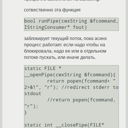
сотвественно эта функция
bool runPipe(cwxString &fcommand, 
заблокирует текущий поток, пока асинх
процесс работает. если надо чтобы на
блокировала, надо ее или в отдельном
потоке пускать, или иначе делать.
static FILE * 
__openPipe(cwxString &fcommand){

	return popen(fcommand+ " 
2>&1", "r"); //redirect stderr to 
stdout

	//return popen(fcommand, 
"r"); 

}

static int __closePipe(FILE* 