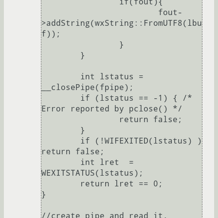
		if(fout){

			fout-
>addString(wxString::FromUTF8(lbu
f));

		}

	}

	int lstatus = 
__closePipe(fpipe);

	if (lstatus == -1) { /* 
Error reported by pclose() */

		return false;

	}

	if (!WIFEXITED(lstatus) ) 
return false;

	int lret  = 
WEXITSTATUS(lstatus);

	return lret == 0;

}

//create pipe and read it.
