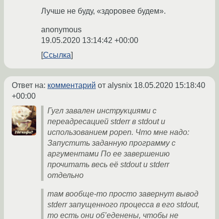
Лучше не буду, «здоровее будем».
anonymous
19.05.2020 13:14:42 +00:00
Ссылка
Ответ на:
комментарий
от alysnix
18.05.2020 15:18:40
+00:00
Гугл завален инструкциями с
переадресацией stderr в stdout и
использованием popen. Что мне надо:
Запустить заданную программу с
аргументами По ее завершению
прочитать весь её stdout и stderr
отдельно
там вообще-то просто завернут вывод
stderr запущенного процесса в его stdout,
то есть они об’еденены, чтобы не