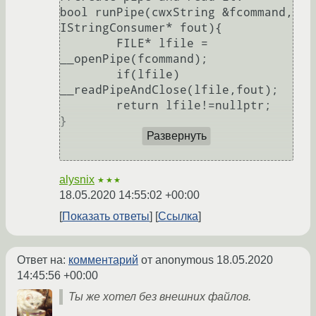
bool runPipe(cwxString &fcommand, 
IStringConsumer* fout){

	FILE* lfile = 
__openPipe(fcommand);

	if(lfile) 
__readPipeAndClose(lfile,fout);

	return lfile!=nullptr;

}

Развернуть
alysnix
★★★
18.05.2020 14:55:02 +00:00
Показать ответы
Ссылка
Ответ на:
комментарий
от anonymous
18.05.2020
14:45:56 +00:00
Ты же хотел без внешних файлов.