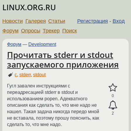
LINUX.ORG.RU
Новости
Галерея
Статьи
Регистрация
-
Вход
Форум
Опросы
Трекер
Поиск
Форум
—
Development
Прочитать stderr и stdout
запускаемого приложения
c
,
stderr
,
stdout
Гугл завален инструкциями с
переадресацией stderr в stdout и
0
использованием popen. Адекватного
описания как сделать то, что мне надо не
нашел. Такая задача никогда передо мной
2
не вставала, поэтому прошу пояснить, как
сделать то, что мне надо.