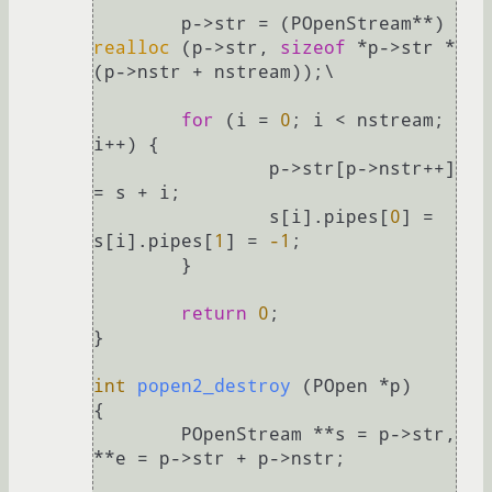
	p->str = (POpenStream**) 
realloc
 (p->str, 
sizeof
 *p->str * 
(p->nstr + nstream));\

for
 (i = 
0
; i < nstream; 
i++) {

		p->str[p->nstr++] 
= s + i;

		s[i].pipes[
0
] = 
s[i].pipes[
1
] = 
-1
;

	}

return
0
;

}

int
popen2_destroy
(POpen *p)
{

	POpenStream **s = p->str, 
**e = p->str + p->nstr;
