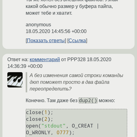
какой обычно размер у буфера пайпа,
может тебе и хватит.
anonymous
18.05.2020 14:45:56 +00:00
Показать ответы
Ссылка
Ответ на:
комментарий
от PPP328
18.05.2020
14:36:39 +00:00
А без изменения самой строки команды
дюп поможет просто в два файла
переопределить?
dup2()
Конечно. Там даже без
можно:
close(
1
);

close(
2
);

open(
"stdout"
, O_CREAT | 
O_WRONLY, 
0777
);
