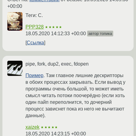
+00:00
Теги: С.
PPP328
★★★★★
18.05.2020 14:12:33 +00:00
автор топика
Ссылка
pipe, fork, dup2, exec, fdopen
Пример
. Там главное лишние дескрипторы
в обоих процессах закрывать. Если вывод у
программы очень большой, то может иметь
смысл читать потоки поочерёдно (если хоть
один пайп переполнится, то дочерний
процесс зависнет пока из него не вычитают
данные).
xaizek
★★★★★
18.05.2020 14:23:15 +00:00