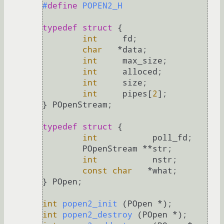
#
define
 POPEN2_H
typedef
struct
 {
int
	fd;

char
   *data;

int
	max_size;

int
	alloced;

int
	size;

int
	pipes[
2
];

} POpenStream;

typedef
struct
 {
int
	      poll_fd;

	POpenStream **str;

int
	      nstr;

const
char
   *what;

} POpen;

int
popen2_init
(POpen *)
int
popen2_destroy
(POpen *)