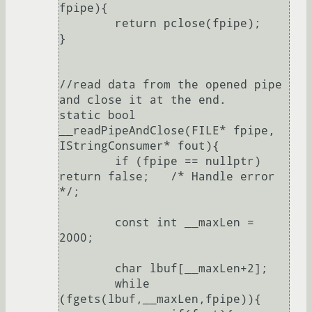
fpipe){

	return pclose(fpipe);

}

//read data from the opened pipe 
and close it at the end.

static bool 
__readPipeAndClose(FILE* fpipe, 
IStringConsumer* fout){

	if (fpipe == nullptr) 
return false;	/* Handle error 
*/;

	const int __maxLen = 
2000;

	char lbuf[__maxLen+2];

	while 
(fgets(lbuf,__maxLen,fpipe)){
