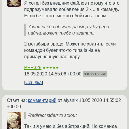
Я хотел без внешних файлов потому что это
подразумевало добавления 2>… в команду.
Если без этого можно обойтись - норм.
Узнай какой обычно размер у буфера
пайпа, может тебе и хватит.
2 мегабыра вроде. Может не хватить, если
командой будет что-то типа ls -la на
примаунченную нас-шару.
PPP328
★★★★★
18.05.2020 14:55:06 +00:00
автор топика
Ссылка
Ответ на:
комментарий
от alysnix
18.05.2020 14:55:02
+00:00
//redirect stderr to stdout
Так и я умею и без абстракций. Но команда