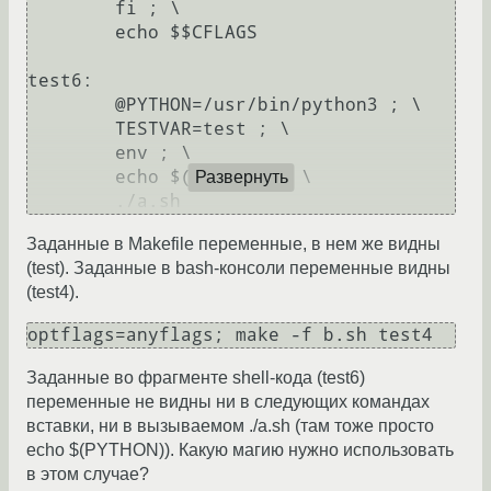
	fi ; \

	echo $$CFLAGS

test6:

	@PYTHON=/usr/bin/python3 ; \

	TESTVAR=test ; \

	env ; \

	echo $(PYTHON) ; \

Развернуть
Заданные в Makefile переменные, в нем же видны
(test). Заданные в bash-консоли переменные видны
(test4).
optflags=anyflags; make -f b.sh test4
Заданные во фрагменте shell-кода (test6)
переменные не видны ни в следующих командах
вставки, ни в вызываемом ./a.sh (там тоже просто
echo $(PYTHON)). Какую магию нужно использовать
в этом случае?