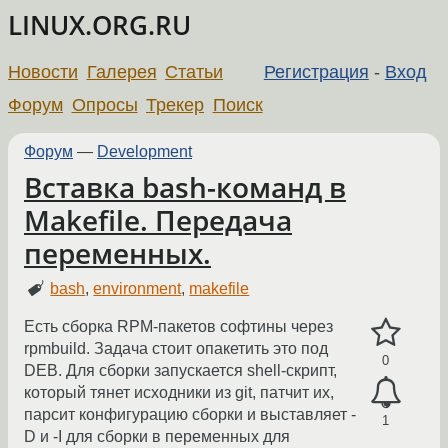
LINUX.ORG.RU
Новости
Галерея
Статьи
Регистрация
-
Вход
Форум
Опросы
Трекер
Поиск
Форум
—
Development
Вставка bash-команд в
Makefile. Передача
переменных.
bash
,
environment
,
makefile
Есть сборка RPM-пакетов софтины через
rpmbuild. Задача стоит опакетить это под
0
DEB. Для сборки запускается shell-скрипт,
который тянет исходники из git, патчит их,
парсит конфигурацию сборки и выставляет -
1
D и -I для сборки в переменных для