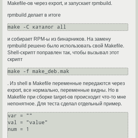
Makefile-ов через export, и запускает rpmbuild.
rpmbuild делает в итоге
make -C каталог all
и собирает RPM-ы из бинарников. На замену
rpmbuild решено было использовать свой Makefile.
Shell-скрипт поправлен так, чтобы вызывал этот
скрипт
make -f make_deb.mak
. Из shell в Makefile переменные передаются через
export, все нормально, переменные видны. Но в
Makefile при сборке target-ов происходит что-то мне
непонятное. Для теста сделал отдельный пример.
var = ""

val = "value"

num = 1
