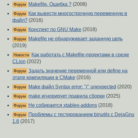
Makefile. Ошибка ?
(2008)
Форум
Как вывести многострочную переменную в
Форум
файл?
(2016)
Конспект по GNU Make
(2018)
Форум
Makefile не обнаруживает заданную цель
Форум
(2019)
Как работать с Makefile-проектами в среде
Новости
CLion
(2022)
Задать значение переменной или define на
Форум
этапе компиляции в CMake
(2016)
Make файл Syntax error: "(" unexpected
(2020)
Форум
make игнорирует правила сборки
(2025)
Форум
Не собирается xtables-addons
(2018)
Форум
Проблемы с тестированием binutils с DejaGnu
Форум
1.6
(2017)