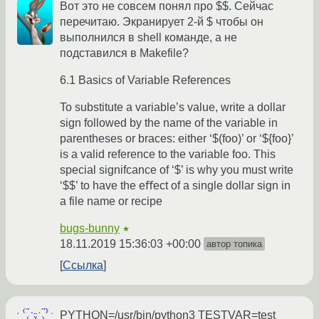
Вот это не совсем понял про $$. Сейчас
перечитаю. Экранирует 2-й $ чтобы он
выполнился в shell команде, а не
подставился в Makefile?
6.1 Basics of Variable References
To substitute a variable’s value, write a dollar
sign followed by the name of the variable in
parentheses or braces: either ‘$(foo)’ or ‘${foo}’
is a valid reference to the variable foo. This
special signifcance of ‘$’ is why you must write
‘$$’ to have the eﬀect of a single dollar sign in
a file name or recipe
bugs-bunny
★
18.11.2019 15:36:03 +00:00
автор топика
Ссылка
PYTHON=/usr/bin/python3 TESTVAR=test