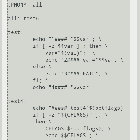
.PHONY: all

all: test6

test:

	echo "1#### "$$var ; \

	if [ -z $$var ] ; then \

	    var="$(val)";  \

	    echo "2#### var="$$var; \

	else \

	    echo "3#### FAIL"; \

	fi; \

	echo "4#### "$$var

test4:

	echo "##### test4"$(optflags)

	if [ -z "${CFLAGS}" ]; \

	then \

	    CFLAGS=${optflags}; \

	    echo $$CFLAGS ; \
