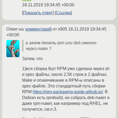
18.11.2019 19:34:45 +00:00
Показать ответ
Ссылка
Ответ на:
комментарий
от x905
18.11.2019 19:34:45
+00:00
а зачем делать rpm или deb именно
через make ?
Затем, что
1)вся сборка 9шт RPM уже сделана через sh
и spec файлы, около 2,5К строк в 2 файлах.
Make и опакечивание в RPM-ы описаны в
spec-файле. Это стандартный путь сборки
RPM
https://rpm-packaging-guide.github.io/
. В
Debian есть rpmbuild, но собрать deb-пакет и
даже rpm-пакет, как например под RHEL, не
получится, см.п.3.