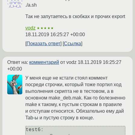
./a.sh
Так не запутаетесь в скобках и прочих export
vodz
★★★★★
18.11.2019 16:25:27 +00:00
Показать ответ
Ссылка
Ответ на:
комментарий
от vodz
18.11.2019 16:25:27
+00:00
У меня еще не кстати стоял коммент
посреди строчки, который тоже портил ход
выполнения скрипта не в тестовом, а в
основном make_deb.mak. Как-то болезненно
make к такому, к пустым строкам в правиле
и отступам относится. Обязательно ему дай
Tab-ы и пустую строку в конце.
test6:
