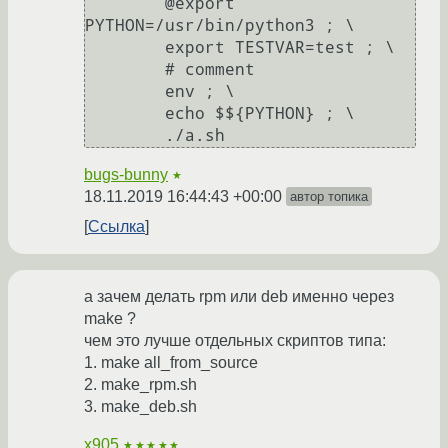
	@export 
PYTHON=/usr/bin/python3 ; \

	export TESTVAR=test ; \

        # comment

	env ; \

	echo $${PYTHON} ; \

bugs-bunny
★
18.11.2019 16:44:43 +00:00
автор топика
Ссылка
а зачем делать rpm или deb именно через
make ?
чем это лучше отдельных скриптов типа:
1. make all_from_source
2. make_rpm.sh
3. make_deb.sh
x905
★★★★★